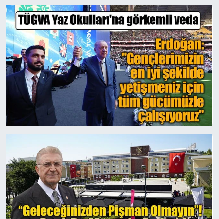
Gayrimenkul
Spor
Eğitim