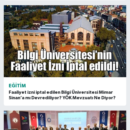
EĞITIM
Faaliyet izni iptal edilen Bilgi Üniversitesi Mimar
Sinan’a mı Devrediliyor? YÖK Mevzuatı Ne Diyor?