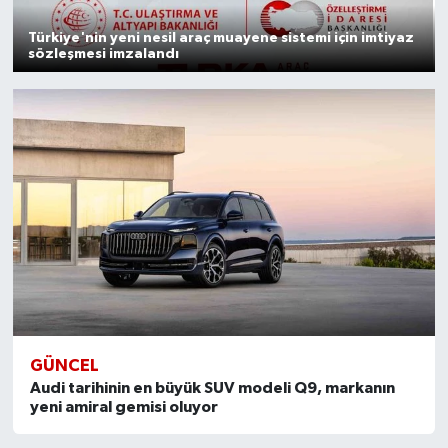
Türkiye'nin yeni nesil araç muayene sistemi için imtiyaz
sözleşmesi imzalandı
GÜNCEL
Audi tarihinin en büyük SUV modeli Q9, markanın
yeni amiral gemisi oluyor