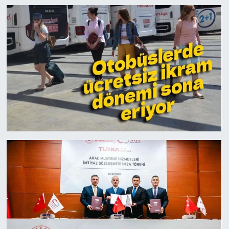
Gayrimenkul
Spor
Eğitim