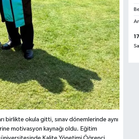
Be
Am
1
Sa
 birlikte okula gitti, sınav dönemlerinde aynı
erine motivasyon kaynağı oldu. Eğitim
üniversitesinde Kalite Yönetimi Öğrenci