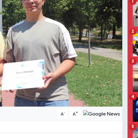
1
2
3
4
-
+
A
A
5