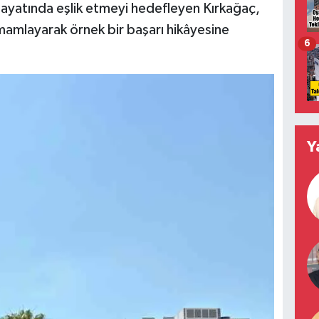
ayatında eşlik etmeyi hedefleyen Kırkağaç,
amamlayarak örnek bir başarı hikâyesine
6
Y