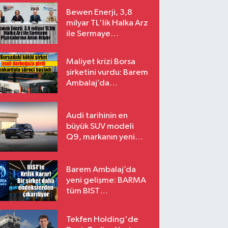
Bewen Enerji, 3,8
milyar TL'lik Halka Arz
ile Sermaye
Piyasalarına Adım
Atıyor
Maliyet krizi Borsa
şirketini vurdu: Barem
Ambalaj’da
konkordato süreci
Audi tarihinin en
büyük SUV modeli
Q9, markanın yeni
amiral gemisi oluyor
Barem Ambalaj’da
yeni gelişme: BARMA
tüm BIST
endekslerinden
çıkarılıyor
Tekfen Holding'de