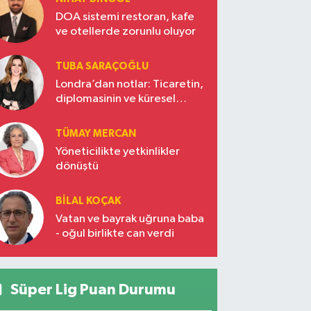
DOA sistemi restoran, kafe
ve otellerde zorunlu oluyor
TUBA SARAÇOĞLU
Londra’dan notlar: Ticaretin,
diplomasinin ve küresel
vizyonun başkentinde
Türkiye’nin yükselen gücü
TÜMAY MERCAN
Yöneticilikte yetkinlikler
dönüştü
BILAL KOÇAK
Vatan ve bayrak uğruna baba
- oğul birlikte can verdi
Süper Lig Puan Durumu