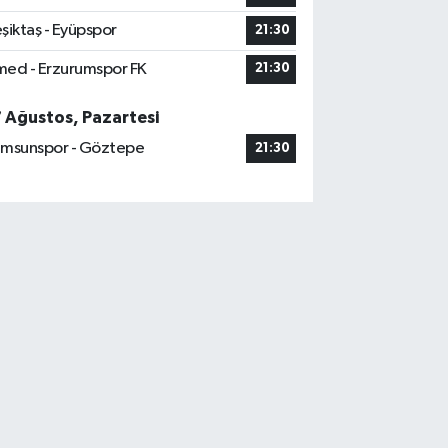
şiktaş - Eyüpspor
21:30
ed - Erzurumspor FK
21:30
7 Ağustos, Pazartesi
msunspor - Göztepe
21:30