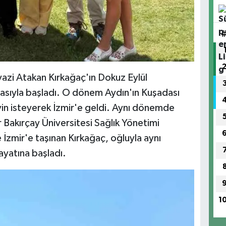
yazi Atakan Kırkağaç'ın Dokuz Eylül
masıyla başladı. O dönem Aydın'ın Kuşadası
yin isteyerek İzmir'e geldi. Aynı dönemde
r Bakırçay Üniversitesi Sağlık Yönetimi
e İzmir'e taşınan Kırkağaç, oğluyla aynı
ayatına başladı.
1