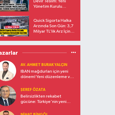
Devir Teslim: Yeni
Yönetim Kurulu
Başkanı Prof. Dr. Murat
Yalçıntaş Oldu!
Quick Sigorta Halka
Arzında Son Gün: 3,7
Milyar TL’lik Arz İçin
Talepler Bugün Sona
Eriyor
azarlar
AV. AHMET BURAK YALÇIN
IBAN mağdurları için yeni
dönem! Yeni düzenleme ve
ceza indirim oranları
ŞEREF ÖZATA
Belirsizlikten rekabet
gücüne: Türkiye'nin yeni
ekonomi vizyonu
NIHAT BINGÖL