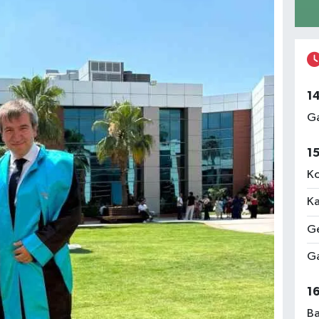
1
Ga
1
Ko
Ka
Ge
Ga
1
Ba