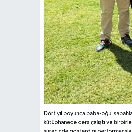
Dört yıl boyunca baba-oğul sabahları
kütüphanede ders çalıştı ve birbirl
sürecinde gösterdiği performansla 