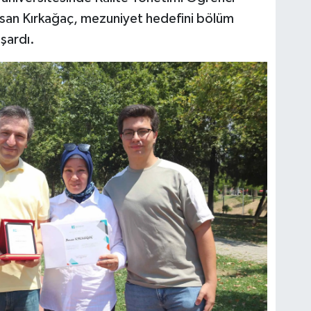
Hasan Kırkağaç, mezuniyet hedefini bölüm
aşardı.