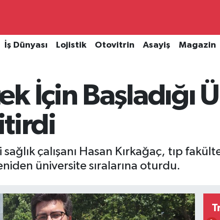
İş Dünyası
Lojistik
Otovitrin
Asayiş
Magazin
k İçin Başladığı Ü
itirdi
 sağlık çalışanı Hasan Kırkağaç, tıp fakül
eniden üniversite sıralarına oturdu.
T