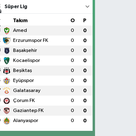
Süper Lig
#
Takım
O
P
1
Amed
0
0
2
Erzurumspor FK
0
0
3
Başakşehir
0
0
4
Kocaelispor
0
0
5
Beşiktaş
0
0
6
Eyüpspor
0
0
7
Galatasaray
0
0
8
Çorum FK
0
0
9
Gaziantep FK
0
0
0
Alanyaspor
0
0