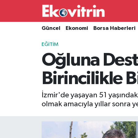
Güncel
Hava Durumu
Güncel
Ekonomi
Borsa Haberleri
Ekonomi
Trafik Durumu
EĞITIM
Oğluna Deste
Borsa Haberleri
Süper Lig Puan Durumu ve Fikstür
İş Dünyası
Tüm Manşetler
Birincilikle B
Lojistik
Son Dakika Haberleri
İzmir'de yaşayan 51 yaşındaki
Otovitrin
Haber Arşivi
olmak amacıyla yıllar sonra y
Asayiş
Magazin