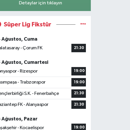
Detaylar için tıklayın
Süper Lig Fikstür
4 Ağustos, Cuma
latasaray - Çorum FK
21:30
5 Ağustos, Cumartesi
nyaspor - Rizespor
19:00
sımpaşa - Trabzonspor
19:00
nçlerbirliği S.K. - Fenerbahçe
21:30
ziantep FK - Alanyaspor
21:30
6 Ağustos, Pazar
şakşehir - Kocaelispor
19:00