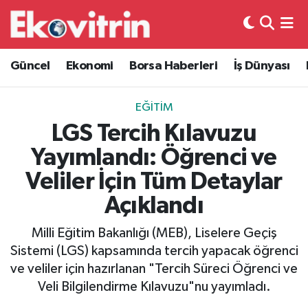
Güncel
Hava Durumu
Güncel
Ekonomi
Borsa Haberleri
İş Dünyası
Ekonomi
Trafik Durumu
EĞITIM
Borsa Haberleri
Süper Lig Puan Durumu ve Fikstür
LGS Tercih Kılavuzu
Yayımlandı: Öğrenci ve
İş Dünyası
Tüm Manşetler
Veliler İçin Tüm Detaylar
Lojistik
Son Dakika Haberleri
Açıklandı
Otovitrin
Haber Arşivi
Milli Eğitim Bakanlığı (MEB), Liselere Geçiş
Sistemi (LGS) kapsamında tercih yapacak öğrenci
Asayiş
ve veliler için hazırlanan "Tercih Süreci Öğrenci ve
Veli Bilgilendirme Kılavuzu"nu yayımladı.
Magazin