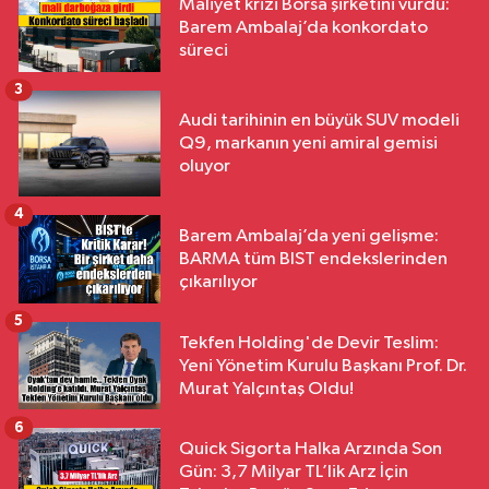
Maliyet krizi Borsa şirketini vurdu:
Barem Ambalaj’da konkordato
süreci
3
Audi tarihinin en büyük SUV modeli
Q9, markanın yeni amiral gemisi
oluyor
4
Barem Ambalaj’da yeni gelişme:
BARMA tüm BIST endekslerinden
çıkarılıyor
5
Tekfen Holding'de Devir Teslim:
Yeni Yönetim Kurulu Başkanı Prof. Dr.
Murat Yalçıntaş Oldu!
6
Quick Sigorta Halka Arzında Son
Gün: 3,7 Milyar TL’lik Arz İçin