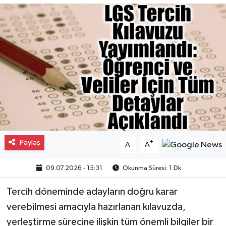
Gayrimenkul
Spor
Eğitim
Paylaş
-
+
A
A
09.07.2026 - 15:31
Okunma Süresi: 1 Dk
Tercih döneminde adayların doğru karar
verebilmesi amacıyla hazırlanan kılavuzda,
yerleştirme sürecine ilişkin tüm önemli bilgiler bir