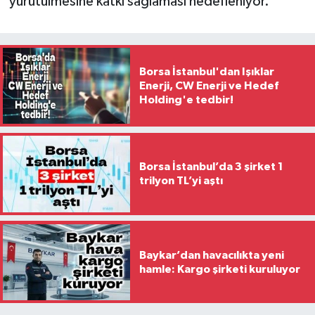
yürütülmesine katkı sağlaması hedefleniyor.
Borsa İstanbul'dan Işıklar
Enerji, CW Enerji ve Hedef
Holding'e tedbir!
Borsa İstanbul’da 3 şirket 1
trilyon TL’yi aştı
Baykar’dan havacılıkta yeni
hamle: Kargo şirketi kuruluyor