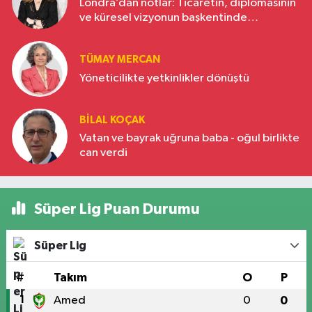
Londra’dan notlar: Ticaretin, diplomasinin
ve küresel vizyonun başkentinde
Türkiye’nin yükselen gücü
TÜMAY MERCAN
Yöneticilikte yetkinlikler dönüştü
BILAL KOÇAK
Vatan ve bayrak uğruna baba - oğul birlikte
can verdi
Süper Lig Puan Durumu
Süper Lig
#
Takım
O
P
1
Amed
0
0