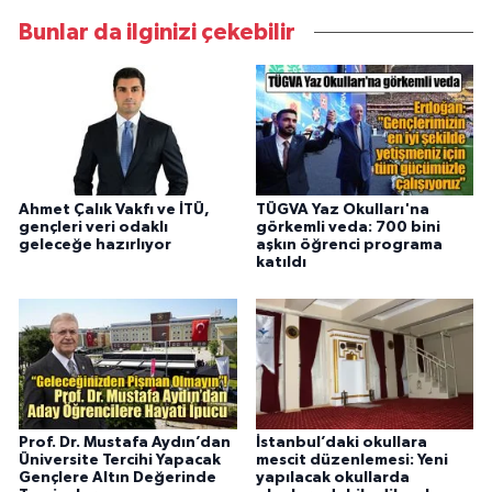
Bunlar da ilginizi çekebilir
Ahmet Çalık Vakfı ve İTÜ,
TÜGVA Yaz Okulları'na
gençleri veri odaklı
görkemli veda: 700 bini
geleceğe hazırlıyor
aşkın öğrenci programa
katıldı
Prof. Dr. Mustafa Aydın’dan
İstanbul’daki okullara
Üniversite Tercihi Yapacak
mescit düzenlemesi: Yeni
Gençlere Altın Değerinde
yapılacak okullarda