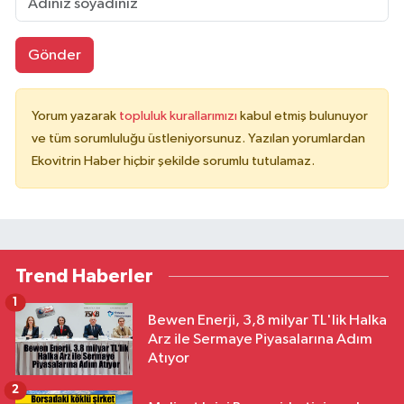
Gönder
Yorum yazarak
topluluk kurallarımızı
kabul etmiş bulunuyor
ve tüm sorumluluğu üstleniyorsunuz. Yazılan yorumlardan
Ekovitrin Haber hiçbir şekilde sorumlu tutulamaz.
Trend Haberler
1
Bewen Enerji, 3,8 milyar TL'lik Halka
Arz ile Sermaye Piyasalarına Adım
Atıyor
2