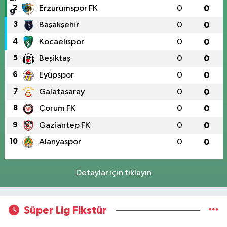
2
Erzurumspor FK
0
0
3
Başakşehir
0
0
4
Kocaelispor
0
0
5
Beşiktaş
0
0
6
Eyüpspor
0
0
7
Galatasaray
0
0
8
Çorum FK
0
0
9
Gaziantep FK
0
0
10
Alanyaspor
0
0
Detaylar için tıklayın
Süper Lig Fikstür