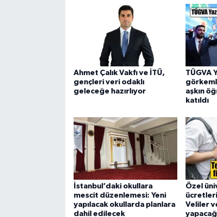
Ahmet Çalık Vakfı ve İTÜ,
TÜGVA Ya
gençleri veri odaklı
görkemli
geleceğe hazırlıyor
aşkın ö
katıldı
İstanbul’daki okullara
Özel üni
mescit düzenlemesi: Yeni
ücretler
yapılacak okullarda planlara
Veliler 
dahil edilecek
yapacağı