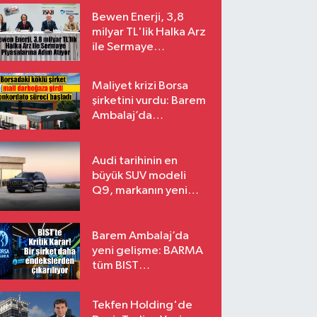
Bewen Enerji, 3,8
milyar TL'lik Halka Arz
ile Sermaye
Piyasalarına Adım
Atıyor
Maliyet krizi Borsa
şirketini vurdu: Barem
Ambalaj’da
konkordato süreci
Audi tarihinin en
büyük SUV modeli
Q9, markanın yeni
amiral gemisi oluyor
Barem Ambalaj’da
yeni gelişme: BARMA
tüm BIST
endekslerinden
çıkarılıyor
Tekfen Holding'de