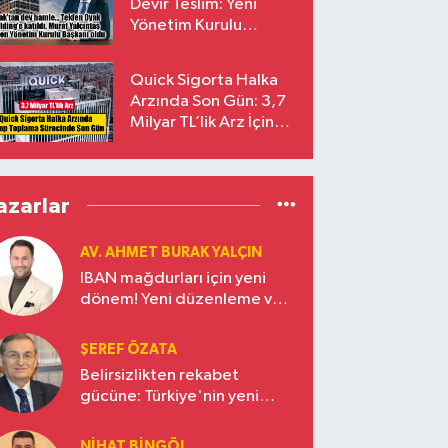
Devir Teslim: Yeni
Yönetim Kurulu
Başkanı Prof. Dr. Murat
Yalçıntaş Oldu!
Quick Sigorta Halka
Arzında Son Gün: 3,7
Milyar TL’lik Arz İçin
Talepler Bugün Sona
Eriyor
azarlar
AV. AHMET BURAK YALÇIN
IBAN mağdurları için yeni
dönem! Yeni düzenleme ve
ceza indirim oranları
ŞEREF ÖZATA
Belirsizlikten rekabet
gücüne: Türkiye'nin yeni
ekonomi vizyonu
NIHAT BINGÖL