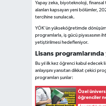
Yapay zeka, biyoteknoloji, finansal 
alanları kapsayan yeni bölümler, 202
tercihine sunulacak.
YÖK'ün yükseköğretimde dönüşüm v
programlarla, iş gücü piyasasının ih
yetiştirilmesi hedefleniyor.
Lisans programlarında 
Bu yıl ilk kez öğrenci kabul edecek l
anlayışını yansıtan dikkat çekici pro
programları şunlar:
Özel üniversi
öğrenciler n