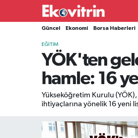
Güncel
Hava Durumu
Güncel
Ekonomi
Borsa Haberleri
Ekonomi
Trafik Durumu
EĞITIM
YÖK'ten gel
Borsa Haberleri
Süper Lig Puan Durumu ve Fikstür
İş Dünyası
Tüm Manşetler
hamle: 16 ye
Lojistik
Son Dakika Haberleri
Yükseköğretim Kurulu (YÖK), 
Otovitrin
Haber Arşivi
ihtiyaçlarına yönelik 16 yeni 
Asayiş
Magazin