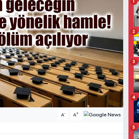
1
2
3
4
-
+
A
A
5