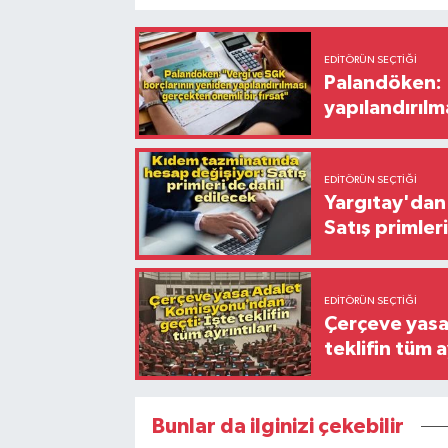
EDITÖRÜN SEÇTIĞI
Palandöken: 
yapılandırılm
EDITÖRÜN SEÇTIĞI
Yargıtay'dan 
Satış primler
EDITÖRÜN SEÇTIĞI
Çerçeve yasa
teklifin tüm a
Bunlar da ilginizi çekebilir