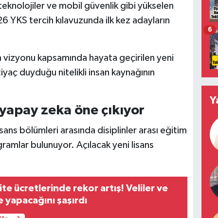
teknolojiler ve mobil güvenlik gibi yükselen
6 YKS tercih kılavuzunda ilk kez adayların
6
izyonu kapsamında hayata geçirilen yeni
tiyaç duyduğu nitelikli insan kaynağının
Y
yapay zeka öne çıkıyor
isans bölümleri arasında disiplinler arası eğitim
gramlar bulunuyor. Açılacak yeni lisans
te ücretlerinde rekor artış! Veliler ve
e yapacağını şaşırdı