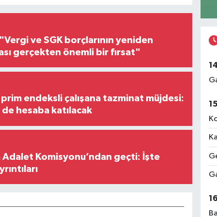
"Vergi ve SGK borçlarının yeniden
ası gerçekten önemli bir fırsat"
1
Ga
prim endeksli çalışana tazminat müjdesi:
1
i de hesaba katılacak
Ko
Ka
 Adalet Komisyonu’ndan geçti: İşte
Ge
yrıntıları
Ga
1
Ba