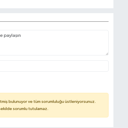
tmiş bulunuyor ve tüm sorumluluğu üstleniyorsunuz.
 şekilde sorumlu tutulamaz.