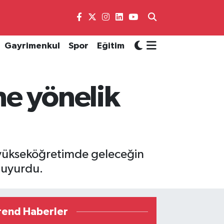
Gayrimenkul
Spor
Eğitim
ne yönelik
e yükseköğretimde geleceğin
 duyurdu.
rend Haberler