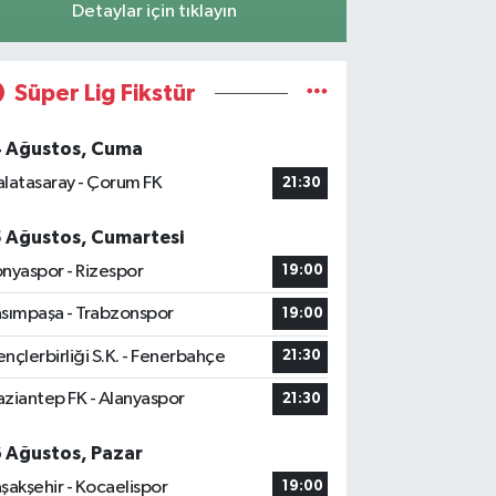
Detaylar için tıklayın
Süper Lig Fikstür
4 Ağustos, Cuma
latasaray - Çorum FK
21:30
5 Ağustos, Cumartesi
nyaspor - Rizespor
19:00
sımpaşa - Trabzonspor
19:00
nçlerbirliği S.K. - Fenerbahçe
21:30
ziantep FK - Alanyaspor
21:30
6 Ağustos, Pazar
şakşehir - Kocaelispor
19:00