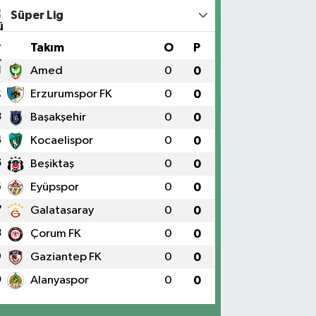
Süper Lig
#
Takım
O
P
1
Amed
0
0
2
Erzurumspor FK
0
0
3
Başakşehir
0
0
4
Kocaelispor
0
0
5
Beşiktaş
0
0
6
Eyüpspor
0
0
7
Galatasaray
0
0
8
Çorum FK
0
0
9
Gaziantep FK
0
0
0
Alanyaspor
0
0