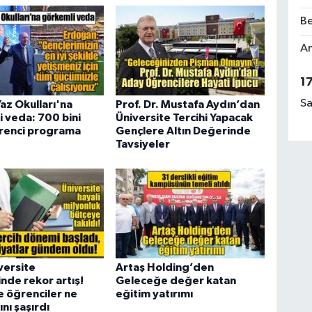
Be
Am
1
Sa
z Okulları'na
Prof. Dr. Mustafa Aydın’dan
 veda: 700 bini
Üniversite Tercihi Yapacak
ğrenci programa
Gençlere Altın Değerinde
Tavsiyeler
versite
Artaş Holding’den
inde rekor artış!
Geleceğe değer katan
ve öğrenciler ne
eğitim yatırımı
nı şaşırdı