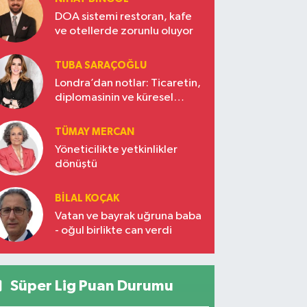
DOA sistemi restoran, kafe
ve otellerde zorunlu oluyor
TUBA SARAÇOĞLU
Londra’dan notlar: Ticaretin,
diplomasinin ve küresel
vizyonun başkentinde
Türkiye’nin yükselen gücü
TÜMAY MERCAN
Yöneticilikte yetkinlikler
dönüştü
BILAL KOÇAK
Vatan ve bayrak uğruna baba
- oğul birlikte can verdi
Süper Lig Puan Durumu