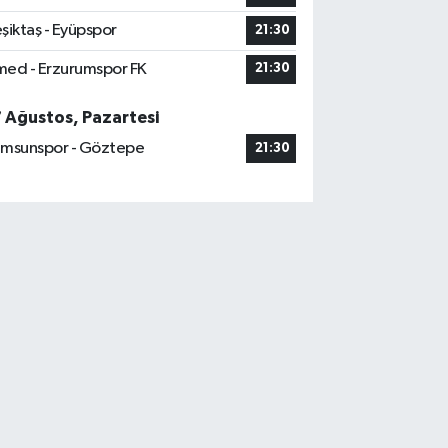
şiktaş - Eyüpspor
21:30
ed - Erzurumspor FK
21:30
7 Ağustos, Pazartesi
msunspor - Göztepe
21:30