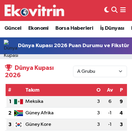
Güncel
Hava Durumu
Güncel
Ekonomi
Borsa Haberleri
İş Dünyası
Ekonomi
Trafik Durumu
Dünya Kupası 2026 Puan Durumu ve Fikstür
Borsa Haberleri
Süper Lig Puan Durumu ve Fikstür
Dünya Kupası
İş Dünyası
Tüm Manşetler
2026
Lojistik
Son Dakika Haberleri
#
Takım
O
Av
P
Otovitrin
Haber Arşivi
1
Meksika
3
6
9
Asayiş
2
Güney Afrika
3
-1
4
3
Güney Kore
3
-1
3
Magazin