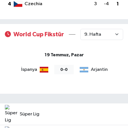
4
Czechia
3
-4
1
Gayrimenkul
Spor
World Cup Fikstür
Eğitim
19 Temmuz, Pazar
İspanya
Arjantin
0-0
Süper Lig