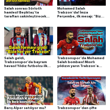
Salah sonrası Sörloth
Mohamed Salah
hamlesi! Beşiktaş'ta
Trabzon'da! İmza
taraftarı sakinleştirecek
Perşembe, ilk mesajı: "Bize
transfer planı
her yer Trabzon"
Salah geldi,
Trabzonspor'da Mohamed
Trabzonspor’da bayram
Salah bombası! Mısırlı
havası! Yıldız futbolcu ilk
yıldızın yarın Trabzon'a
kez bordo-mavili formayla
gelmesi bekleniyor
Barış Alper satılıyor mu?
Trabzonspor'dan çifte