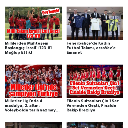
Millilerden Muhteşem
Fenerbahçe’de Kadın
Başlangıç: İsrail'i 123-81
Futbol Takımı, arsaVev’e
Mağlup Ettik!
Emanet
Milletler Ligi’nde 4.
Filenin Sultanları Çin'i Set
madalya, 2. altın:
Vermeden Geçti, Finalde
Voleybolda tarih yazmaya
Rakip Brezilya
devam ediyoruz