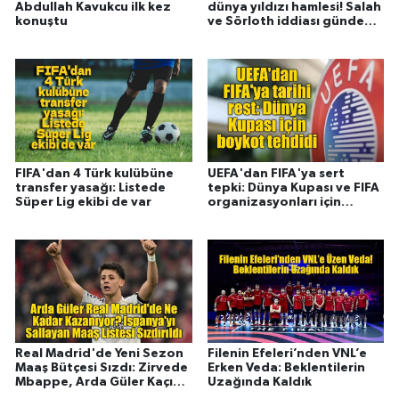
Abdullah Kavukcu ilk kez
dünya yıldızı hamlesi! Salah
konuştu
ve Sörloth iddiası gündemi
sarstı
FIFA'dan 4 Türk kulübüne
UEFA'dan FIFA'ya sert
transfer yasağı: Listede
tepki: Dünya Kupası ve FIFA
Süper Lig ekibi de var
organizasyonları için
boykot resti
Real Madrid'de Yeni Sezon
Filenin Efeleri’nden VNL’e
Maaş Bütçesi Sızdı: Zirvede
Erken Veda: Beklentilerin
Mbappe, Arda Güler Kaçıncı
Uzağında Kaldık
Sırada?