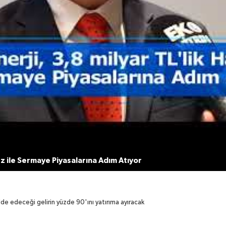
rz ile Sermaye Piyasalarına Adım Atıyor
de edeceği gelirin yüzde 90'ını yatırıma ayıracak