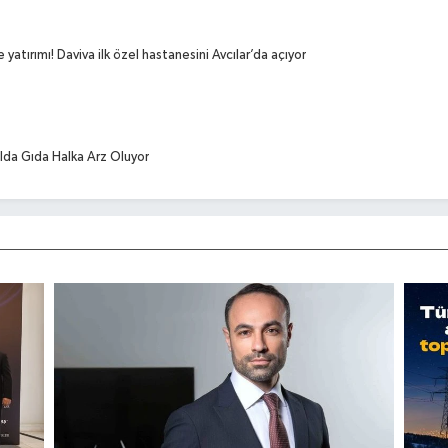
yatırımı! Daviva ilk özel hastanesini Avcılar’da açıyor
da Gıda Halka Arz Oluyor
tırım, Ar Ge ve Küresel Büyümeye Gidecek
22. Dönem Mezunlarını Gururla Uğurladı