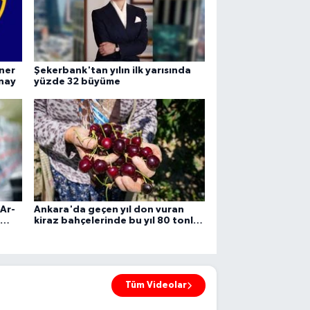
ner
Şekerbank'tan yılın ilk yarısında
onay
yüzde 32 büyüme
Ar-
Ankara'da geçen yıl don vuran
kiraz bahçelerinde bu yıl 80 tonluk
rekolte bekleniyor
Tüm Videolar