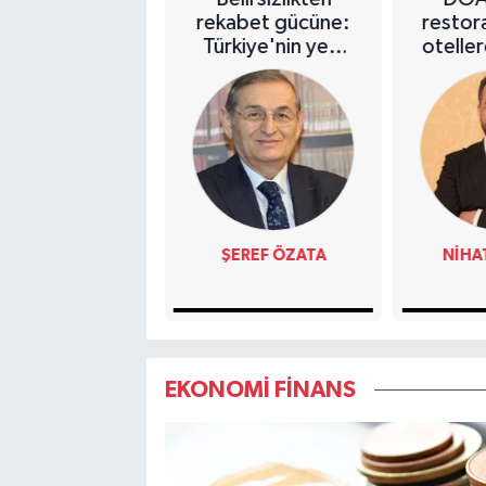
n yeni dönem!
rekabet gücüne:
restor
ni düzenleme
Türkiye'nin yeni
otelle
 ceza indirim
ekonomi vizyonu
o
oranları
. AHMET BURAK
ŞEREF ÖZATA
NIHA
YALÇIN
EKONOMİ FİNANS