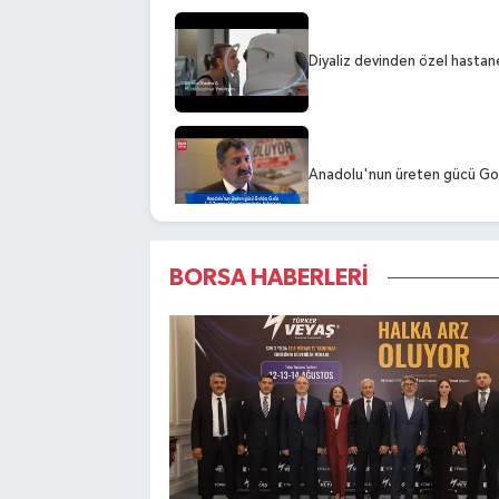
Diyaliz devinden özel hastane 
Anadolu'nun üreten gücü Gol
BORSA HABERLERİ
Orzax'ın Halka Arz Geliri Ya
İstanbul Aydın Üniversitesi, 