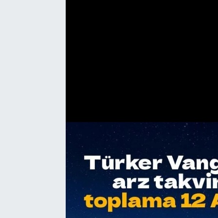
Gayrimenkul
Spor
Eğitim