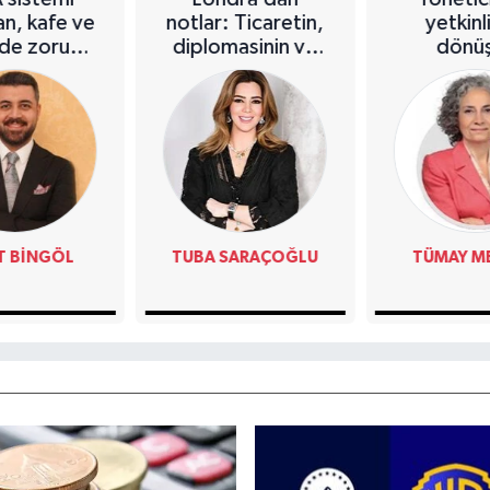
an, kafe ve
notlar: Ticaretin,
yetkinl
rde zorunlu
diplomasinin ve
dönü
luyor
küresel vizyonun
başkentinde
Türkiye’nin
yükselen gücü
T BINGÖL
TUBA SARAÇOĞLU
TÜMAY M