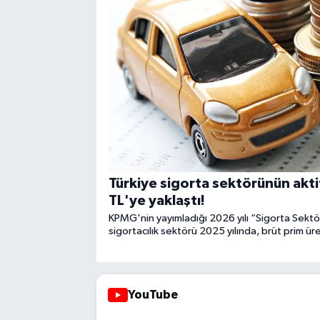
Türkiye sigorta sektörünün akti
TL'ye yaklaştı!
KPMG'nin yayımladığı 2026 yılı “Sigorta Sektö
sigortacılık sektörü 2025 yılında, brüt prim ür
46 artırarak 1,2 trilyon TL'ye çıkardı. Sektörün
TL'ye yükseldi. Raporda aktif varlıklarına gör
şirketinin sıralamasına da yer veriliyor.
YouTube