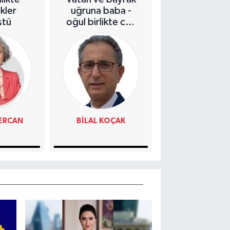
ikler
uğruna baba -
fırtınasına çözüm
ştü
oğul birlikte can
kalkanı!
verdi
ERCAN
BILAL KOÇAK
SEDAT YILM