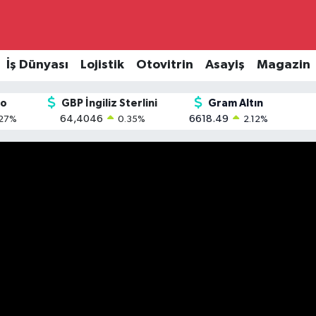
İş Dünyası
Lojistik
Otovitrin
Asayiş
Magazin
ro
GBP İngiliz Sterlini
Gram Altın
64,4046
6618.49
27
%
0.35
%
2.12
%