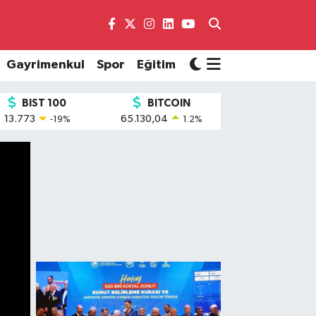
Gayrimenkul
Spor
Eğitim
BIST 100
BITCOIN
13.773
65.130,04
-19
%
1.2
%