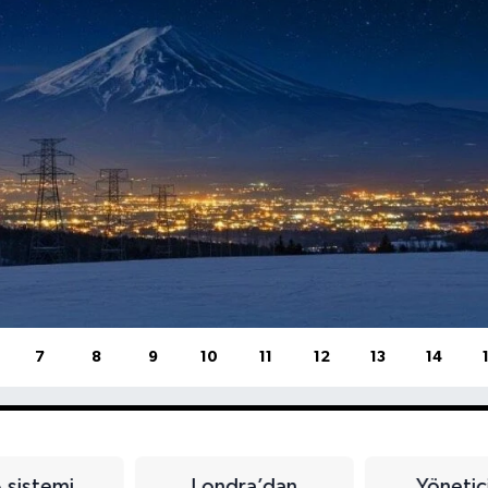
7
8
9
10
11
12
13
14
sistemi
Londra’dan
Yönetici