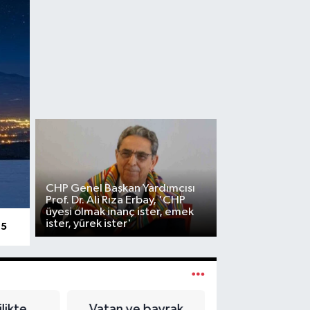
CHP Genel Başkan Yardımcısı
Prof. Dr. Ali Rıza Erbay, 'CHP
üyesi olmak inanç ister, emek
ister, yürek ister'
15
likte
Vatan ve bayrak
Belirsizlik