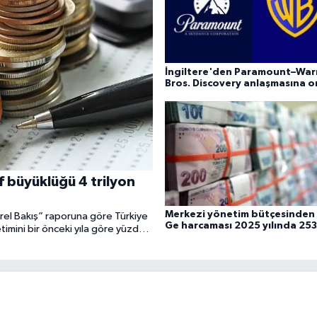
İngiltere'den Paramount–War
Bros. Discovery anlaşmasına 
f büyüklüğü 4 trilyon
Merkezi yönetim bütçesinden 
rel Bakış” raporuna göre Türkiye
Ge harcaması 2025 yılında 253
etimini bir önceki yıla göre yüzde
milyar 544 milyon TL oldu
 aktif büyüklüğü ise 3,8 trilyon
e ülkemizdeki en büyük 10 sigorta