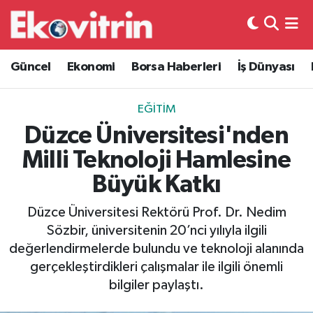
Güncel
Hava Durumu
Güncel
Ekonomi
Borsa Haberleri
İş Dünyası
Ekonomi
Trafik Durumu
EĞITIM
Borsa Haberleri
Süper Lig Puan Durumu ve Fikstür
Düzce Üniversitesi'nden
Milli Teknoloji Hamlesine
İş Dünyası
Tüm Manşetler
Büyük Katkı
Lojistik
Son Dakika Haberleri
Düzce Üniversitesi Rektörü Prof. Dr. Nedim
Sözbir, üniversitenin 20’nci yılıyla ilgili
Otovitrin
Haber Arşivi
değerlendirmelerde bulundu ve teknoloji alanında
gerçekleştirdikleri çalışmalar ile ilgili önemli
Asayiş
bilgiler paylaştı.
Magazin