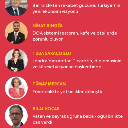
Belirsizlikten rekabet gücüne: Türkiye'nin
yeni ekonomi vizyonu
NIHAT BINGÖL
DOA sistemi restoran, kafe ve otellerde
zorunlu oluyor
TUBA SARAÇOĞLU
Londra’dan notlar: Ticaretin, diplomasinin
ve küresel vizyonun başkentinde
Türkiye’nin yükselen gücü
TÜMAY MERCAN
Yöneticilikte yetkinlikler dönüştü
BILAL KOÇAK
Vatan ve bayrak uğruna baba - oğul birlikte
can verdi