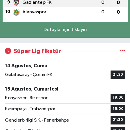
9
Gaziantep FK
0
0
10
Alanyaspor
0
0
Detaylar için tıklayın
Süper Lig Fikstür
14 Ağustos, Cuma
Galatasaray - Çorum FK
21:30
15 Ağustos, Cumartesi
Konyaspor - Rizespor
19:00
Kasımpaşa - Trabzonspor
19:00
Gençlerbirliği S.K. - Fenerbahçe
21:30