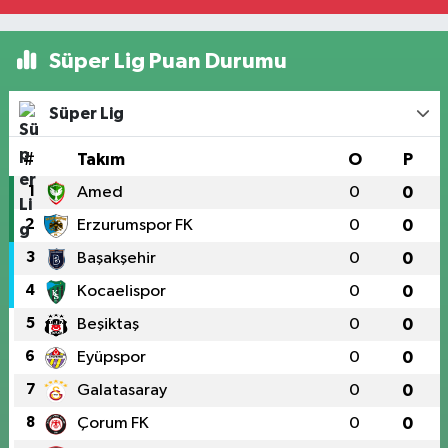
Süper Lig Puan Durumu
Süper Lig
#
Takım
O
P
1
Amed
0
0
2
Erzurumspor FK
0
0
3
Başakşehir
0
0
4
Kocaelispor
0
0
5
Beşiktaş
0
0
6
Eyüpspor
0
0
7
Galatasaray
0
0
8
Çorum FK
0
0