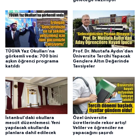
TÜGVA Yaz Okulları'na
Prof. Dr. Mustafa Aydın’dan
görkemli veda: 700 bini
Üniversite Tercihi Yapacak
aşkın öğrenci programa
Gençlere Altın Değerinde
katıldı
Tavsiyeler
İstanbul’daki okullara
Özel üniversite
mescit düzenlemesi: Yeni
ücretlerinde rekor artış!
yapılacak okullarda
Veliler ve öğrenciler ne
planlara dahil edilecek
yapacağını şaşırdı