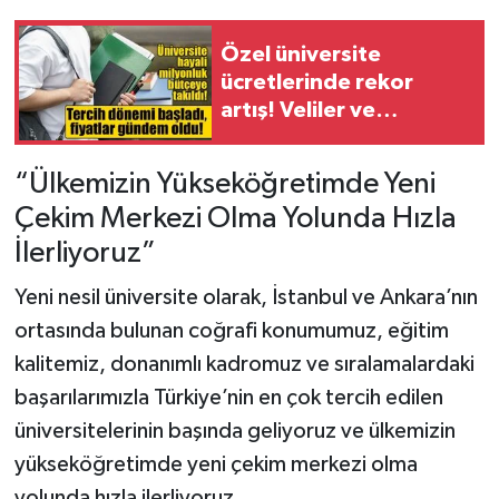
Özel üniversite
ücretlerinde rekor
artış! Veliler ve
öğrenciler ne
yapacağını şaşırdı
“Ülkemizin Yükseköğretimde Yeni
Çekim Merkezi Olma Yolunda Hızla
İlerliyoruz”
Yeni nesil üniversite olarak, İstanbul ve Ankara’nın
ortasında bulunan coğrafi konumumuz, eğitim
kalitemiz, donanımlı kadromuz ve sıralamalardaki
başarılarımızla Türkiye’nin en çok tercih edilen
üniversitelerinin başında geliyoruz ve ülkemizin
yükseköğretimde yeni çekim merkezi olma
yolunda hızla ilerliyoruz.