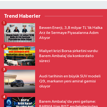
Trend Haberler
1
Bewen Enerji, 3,8 milyar TL'lik Halka
Arz ile Sermaye Piyasalarına Adım
Atıyor
2
Maliyet krizi Borsa şirketini vurdu:
Barem Ambalaj’da konkordato
süreci
3
Audi tarihinin en büyük SUV modeli
Q9, markanın yeni amiral gemisi
oluyor
4
Barem Ambalaj’da yeni gelişme:
BARMA tüm BIST endekslerinden