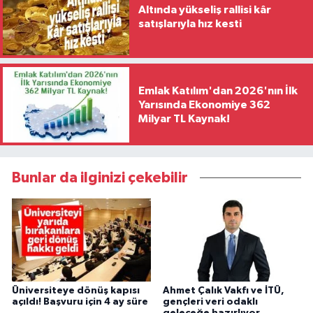
Altında yükseliş rallisi kâr
satışlarıyla hız kesti
Emlak Katılım'dan 2026'nın İlk
Yarısında Ekonomiye 362
Milyar TL Kaynak!
Bunlar da ilginizi çekebilir
Üniversiteye dönüş kapısı
Ahmet Çalık Vakfı ve İTÜ,
açıldı! Başvuru için 4 ay süre
gençleri veri odaklı
geleceğe hazırlıyor