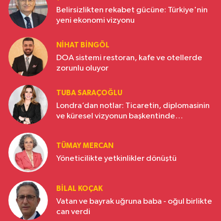
Belirsizlikten rekabet gücüne: Türkiye'nin
yeni ekonomi vizyonu
NIHAT BINGÖL
DOA sistemi restoran, kafe ve otellerde
zorunlu oluyor
TUBA SARAÇOĞLU
Londra’dan notlar: Ticaretin, diplomasinin
ve küresel vizyonun başkentinde
Türkiye’nin yükselen gücü
TÜMAY MERCAN
Yöneticilikte yetkinlikler dönüştü
BILAL KOÇAK
Vatan ve bayrak uğruna baba - oğul birlikte
can verdi