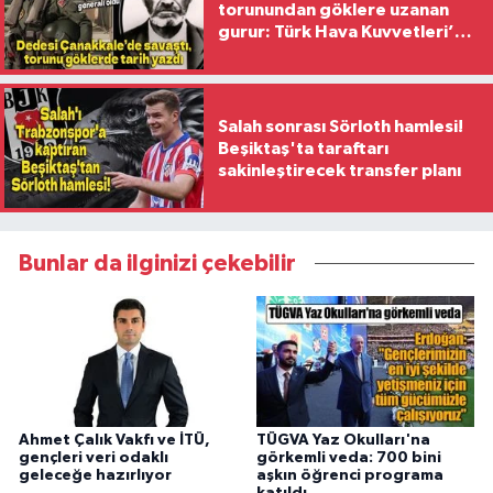
torunundan göklere uzanan
gurur: Türk Hava Kuvvetleri’nin
ilk kadın generali oldu
Salah sonrası Sörloth hamlesi!
Beşiktaş'ta taraftarı
sakinleştirecek transfer planı
Bunlar da ilginizi çekebilir
Ahmet Çalık Vakfı ve İTÜ,
TÜGVA Yaz Okulları'na
gençleri veri odaklı
görkemli veda: 700 bini
geleceğe hazırlıyor
aşkın öğrenci programa