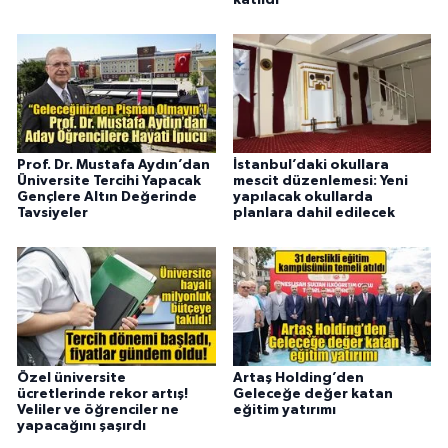
katıldı
Prof. Dr. Mustafa Aydın’dan
İstanbul’daki okullara
Üniversite Tercihi Yapacak
mescit düzenlemesi: Yeni
Gençlere Altın Değerinde
yapılacak okullarda
Tavsiyeler
planlara dahil edilecek
Özel üniversite
Artaş Holding’den
ücretlerinde rekor artış!
Geleceğe değer katan
Veliler ve öğrenciler ne
eğitim yatırımı
yapacağını şaşırdı