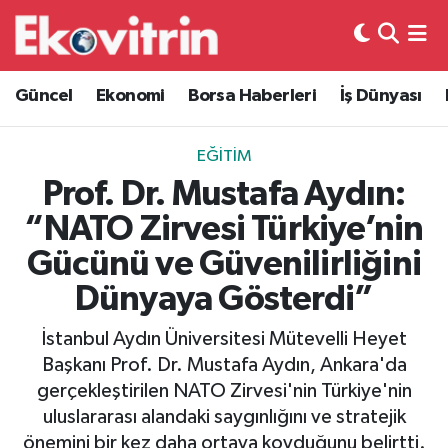
Güncel
Hava Durumu
Güncel
Ekonomi
Borsa Haberleri
İş Dünyası
Ekonomi
Trafik Durumu
EĞITIM
Borsa Haberleri
Süper Lig Puan Durumu ve Fikstür
Prof. Dr. Mustafa Aydın:
“NATO Zirvesi Türkiye’nin
İş Dünyası
Tüm Manşetler
Gücünü ve Güvenilirliğini
Lojistik
Son Dakika Haberleri
Dünyaya Gösterdi”
Otovitrin
Haber Arşivi
İstanbul Aydın Üniversitesi Mütevelli Heyet
Başkanı Prof. Dr. Mustafa Aydın, Ankara'da
Asayiş
gerçekleştirilen NATO Zirvesi'nin Türkiye'nin
uluslararası alandaki saygınlığını ve stratejik
Magazin
önemini bir kez daha ortaya koyduğunu belirtti.