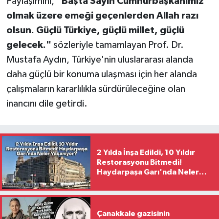
Paylaşımını,
"Başta Sayın Cumhurbaşkanımız
olmak üzere emeği geçenlerden Allah razı
olsun. Güçlü Türkiye, güçlü millet, güçlü
gelecek."
sözleriyle tamamlayan Prof. Dr.
Mustafa Aydın, Türkiye'nin uluslararası alanda
daha güçlü bir konuma ulaşması için her alanda
çalışmaların kararlılıkla sürdürüleceğine olan
inancını dile getirdi.
2 Yılda İnşa Edildi, 10 Yıldır
Restorasyonu Bitmedi!
Haydarpaşa Garı'nda Neler
Yaşanıyor?
Çanakkale gazisinin