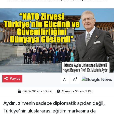
Gayrimenkul
Spor
Eğitim
Paylaş
-
+
A
A
09.07.2026 - 10:29
Okunma Süresi: 3 Dk
Aydın, zirvenin sadece diplomatik açıdan değil,
Türkiye'nin uluslararası eğitim markasına da