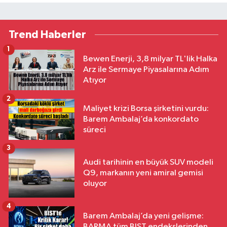
Trend Haberler
1
Bewen Enerji, 3,8 milyar TL'lik Halka
Arz ile Sermaye Piyasalarına Adım
Atıyor
2
Maliyet krizi Borsa şirketini vurdu:
Barem Ambalaj’da konkordato
süreci
3
Audi tarihinin en büyük SUV modeli
Q9, markanın yeni amiral gemisi
oluyor
4
Barem Ambalaj’da yeni gelişme:
BARMA tüm BIST endekslerinden