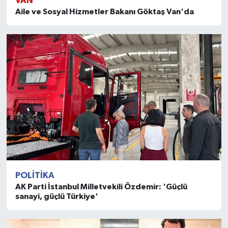
VAN
Aile ve Sosyal Hizmetler Bakanı Göktaş Van'da
POLITIKA
AK Parti İstanbul Milletvekili Özdemir: 'Güçlü
sanayi, güçlü Türkiye'