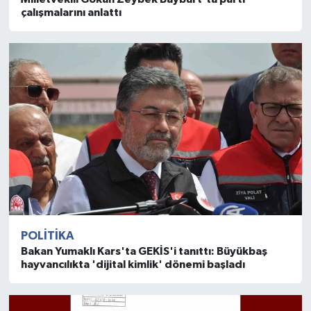
çalışmalarını anlattı
POLITIKA
Bakan Yumaklı Kars'ta GEKİS'i tanıttı: Büyükbaş
hayvancılıkta 'dijital kimlik' dönemi başladı