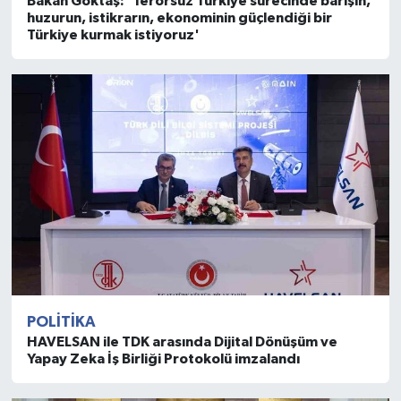
Bakan Göktaş: 'Terörsüz Türkiye sürecinde barışın,
huzurun, istikrarın, ekonominin güçlendiği bir
Türkiye kurmak istiyoruz'
POLITIKA
HAVELSAN ile TDK arasında Dijital Dönüşüm ve
Yapay Zeka İş Birliği Protokolü imzalandı