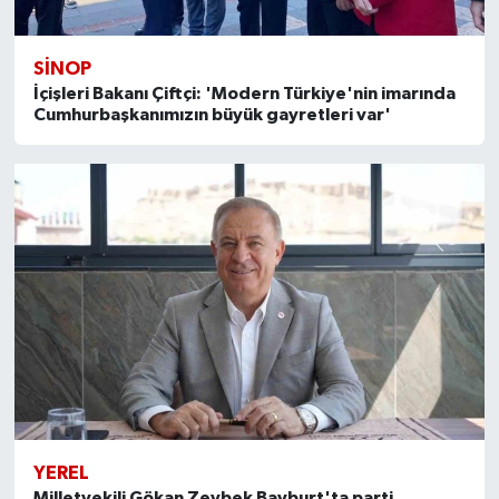
SİNOP
İçişleri Bakanı Çiftçi: 'Modern Türkiye'nin imarında
Cumhurbaşkanımızın büyük gayretleri var'
YEREL
Milletvekili Gökan Zeybek Bayburt'ta parti