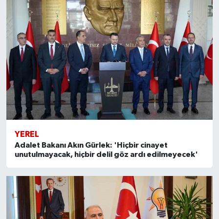
YEREL
Adalet Bakanı Akın Gürlek: 'Hiçbir cinayet
unutulmayacak, hiçbir delil göz ardı edilmeyecek'