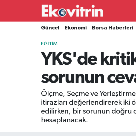
Güncel
Hava Durumu
Güncel
Ekonomi
Borsa Haberleri
Ekonomi
Trafik Durumu
EĞITIM
YKS'de kritik
Borsa Haberleri
Süper Lig Puan Durumu ve Fikstür
İş Dünyası
Tüm Manşetler
sorunun ceva
Lojistik
Son Dakika Haberleri
Ölçme, Seçme ve Yerleştirme 
Otovitrin
Haber Arşivi
itirazları değerlendirerek iki ö
edilirken, bir sorunun doğru 
Asayiş
hesaplanacak.
Magazin