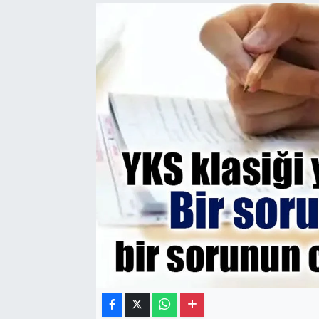
Gayrimenkul
Spor
Eğitim