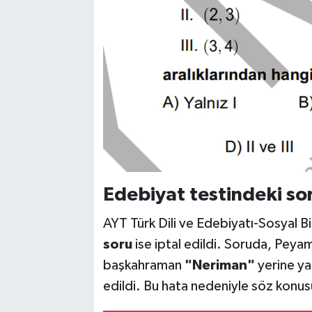
Edebiyat testindeki sor
AYT Türk Dili ve Edebiyatı-Sosyal Bi
soru
ise iptal edildi. Soruda, Peya
başkahraman
"Neriman"
yerine yan
edildi. Bu hata nedeniyle söz konusu