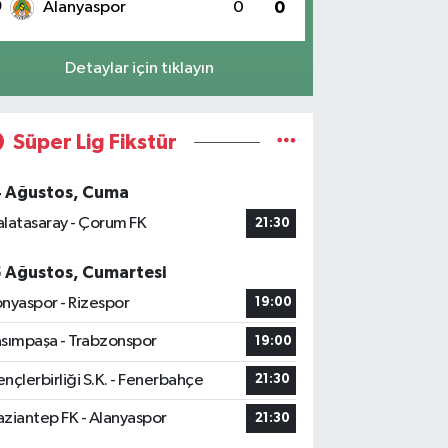
0
Alanyaspor
0
0
Detaylar için tıklayın
Süper Lig Fikstür
4 Ağustos, Cuma
latasaray - Çorum FK
21:30
5 Ağustos, Cumartesi
nyaspor - Rizespor
19:00
sımpaşa - Trabzonspor
19:00
nçlerbirliği S.K. - Fenerbahçe
21:30
ziantep FK - Alanyaspor
21:30