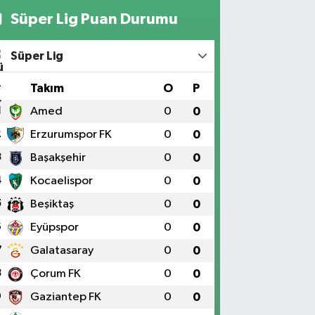
Süper Lig Puan Durumu
Süper Lig
#
Takım
O
P
1
Amed
0
0
2
Erzurumspor FK
0
0
3
Başakşehir
0
0
4
Kocaelispor
0
0
5
Beşiktaş
0
0
6
Eyüpspor
0
0
7
Galatasaray
0
0
8
Çorum FK
0
0
9
Gaziantep FK
0
0