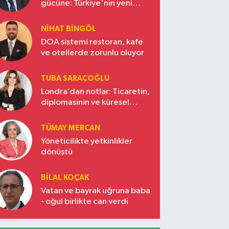
gücüne: Türkiye'nin yeni
ekonomi vizyonu
NIHAT BINGÖL
DOA sistemi restoran, kafe
ve otellerde zorunlu oluyor
TUBA SARAÇOĞLU
Londra’dan notlar: Ticaretin,
diplomasinin ve küresel
vizyonun başkentinde
Türkiye’nin yükselen gücü
TÜMAY MERCAN
Yöneticilikte yetkinlikler
dönüştü
BILAL KOÇAK
Vatan ve bayrak uğruna baba
- oğul birlikte can verdi