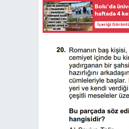
Bolu'da ünive
haftada 4 kez
İçeriği Görünt