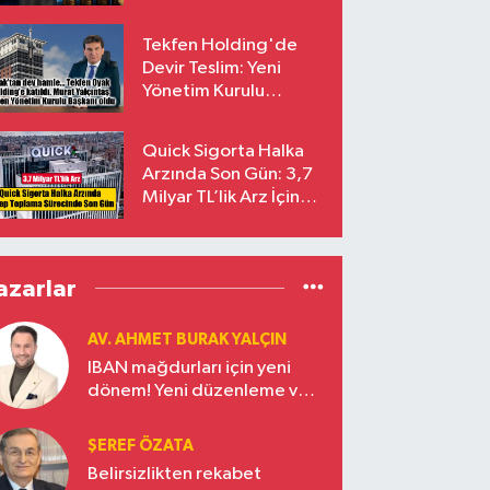
endekslerinden
çıkarılıyor
Tekfen Holding'de
Devir Teslim: Yeni
Yönetim Kurulu
Başkanı Prof. Dr. Murat
Yalçıntaş Oldu!
Quick Sigorta Halka
Arzında Son Gün: 3,7
Milyar TL’lik Arz İçin
Talepler Bugün Sona
Eriyor
azarlar
AV. AHMET BURAK YALÇIN
IBAN mağdurları için yeni
dönem! Yeni düzenleme ve
ceza indirim oranları
ŞEREF ÖZATA
Belirsizlikten rekabet