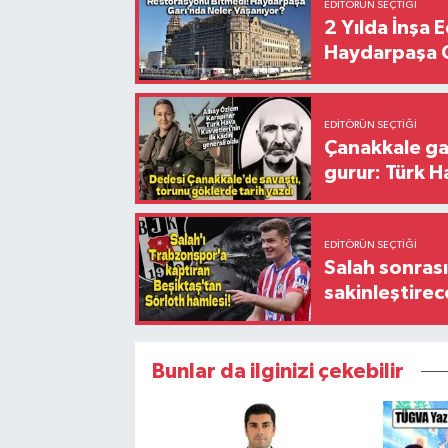
EDITÖRÜN SEÇTIĞI
2 Yılda İnşa 
Haydarpaşa G
EDITÖRÜN SEÇTIĞI
Çanakkale ga
gurur: Türk H
EDITÖRÜN SEÇTIĞI
Salah sonrası
sakinleştirec
Bunlar da ilginizi çekebilir