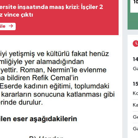
1
rsite inşaatında maaş krizi: İşçiler 2
 vince çıktı
üle
1
Ga
1
Ko
Ka
Ge
Ga