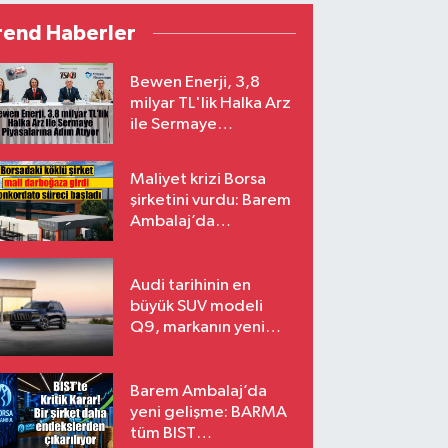
rend Haberler
Bewen Enerji, 3,8
milyar TL'lik Halka Arz
ile Sermaye
Piyasalarına Adım
Atıyor
Maliyet krizi Borsa
şirketini vurdu: Barem
Ambalaj’da
konkordato süreci
Audi tarihinin en
büyük SUV modeli
Q9, markanın yeni
amiral gemisi oluyor
Barem Ambalaj’da
yeni gelişme: BARMA
tüm BIST