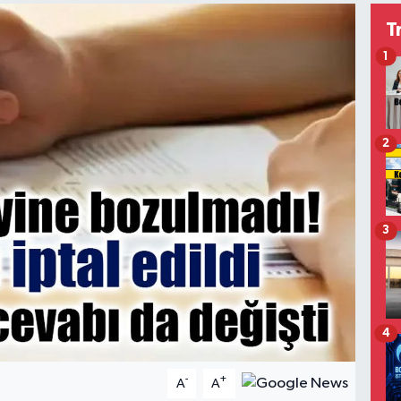
T
1
2
3
4
-
+
A
A