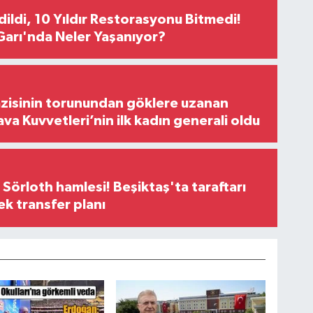
Edildi, 10 Yıldır Restorasyonu Bitmedi!
arı'nda Neler Yaşanıyor?
zisinin torunundan göklere uzanan
ava Kuvvetleri’nin ilk kadın generali oldu
 Sörloth hamlesi! Beşiktaş'ta taraftarı
ek transfer planı