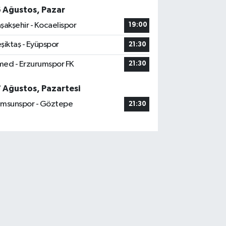
6 Ağustos, Pazar
şakşehir - Kocaelispor
19:00
şiktaş - Eyüpspor
21:30
ed - Erzurumspor FK
21:30
7 Ağustos, Pazartesi
msunspor - Göztepe
21:30