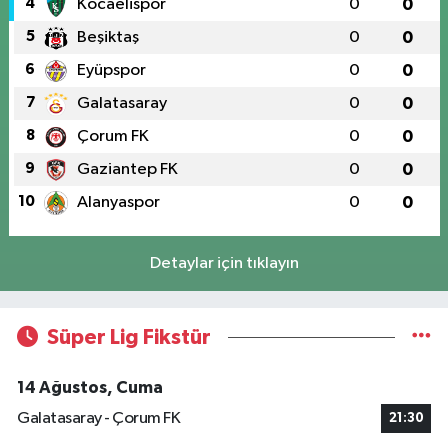
4
Kocaelispor
0
0
5
Beşiktaş
0
0
6
Eyüpspor
0
0
7
Galatasaray
0
0
8
Çorum FK
0
0
9
Gaziantep FK
0
0
10
Alanyaspor
0
0
Detaylar için tıklayın
Süper Lig Fikstür
14 Ağustos, Cuma
Galatasaray - Çorum FK
21:30