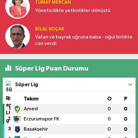
TÜMAY MERCAN
Yöneticilikte yetkinlikler dönüştü
BILAL KOÇAK
Vatan ve bayrak uğruna baba - oğul birlikte
can verdi
Süper Lig Puan Durumu
Süper Lig
#
Takım
O
P
1
Amed
0
0
2
Erzurumspor FK
0
0
3
Başakşehir
0
0