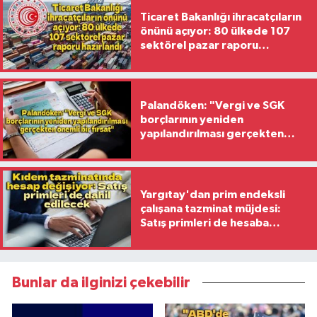
Ticaret Bakanlığı ihracatçıların
önünü açıyor: 80 ülkede 107
sektörel pazar raporu
hazırlandı
Palandöken: "Vergi ve SGK
borçlarının yeniden
yapılandırılması gerçekten
önemli bir fırsat"
Yargıtay'dan prim endeksli
çalışana tazminat müjdesi:
Satış primleri de hesaba
katılacak
Bunlar da ilginizi çekebilir