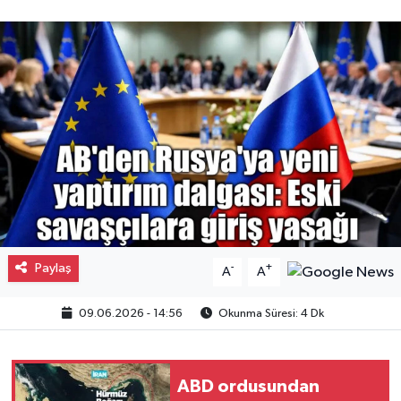
Gayrimenkul
Spor
Eğitim
Paylaş
-
+
A
A
09.06.2026 - 14:56
Okunma Süresi: 4 Dk
ABD ordusundan