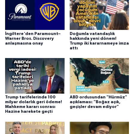
İngiltere'den Paramount–
Doğumla vatandaşlık
Warner Bros. Discovery
hakkında yeni dönem!
anlaşmasına onay
Trump iki kararnameye imza
attı
Trump tarifelerinde 100
ABD ordusundan "Hürmüz"
milyar dolarlık geri ödeme!
açıklaması: "Boğaz açık,
Mahkeme kararı sonrası
geçişler devam ediyor"
Hazine harekete geçti