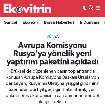
Güncel
Hava Durumu
Güncel
Ekonomi
Borsa Haberleri
İş Dünyası
Ekonomi
Trafik Durumu
DÜNYA
Borsa Haberleri
Süper Lig Puan Durumu ve Fikstür
Avrupa Komisyonu
Rusya'ya yönelik yeni
İş Dünyası
Tüm Manşetler
yaptırım paketini açıkladı
Lojistik
Son Dakika Haberleri
Brüksel’de düzenlenen basın toplantısında
konuşan Avrupa Komisyonu Başkanı Ursula von
Otovitrin
Haber Arşivi
der Leyen, Rusya'nın Ukrayna'yı işgal girişiminin
üzerinden dört yıl geçtiğini hatırlatarak, yeni
Asayiş
paketin Rus ekonomisinin can damarlarını hedef
aldığını belirtti.
Magazin