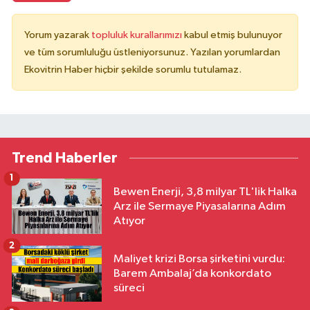
Yorum yazarak
topluluk kurallarımızı
kabul etmiş bulunuyor
ve tüm sorumluluğu üstleniyorsunuz. Yazılan yorumlardan
Ekovitrin Haber hiçbir şekilde sorumlu tutulamaz.
Trend Haberler
1
Bewen Enerji, 3,8 milyar TL'lik Halka
Arz ile Sermaye Piyasalarına Adım
Atıyor
2
Maliyet krizi Borsa şirketini vurdu:
Barem Ambalaj’da konkordato
süreci