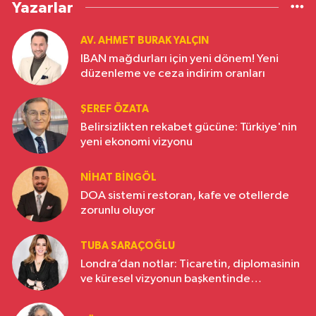
Yazarlar
AV. AHMET BURAK YALÇIN
IBAN mağdurları için yeni dönem! Yeni
düzenleme ve ceza indirim oranları
ŞEREF ÖZATA
Belirsizlikten rekabet gücüne: Türkiye'nin
yeni ekonomi vizyonu
NIHAT BINGÖL
DOA sistemi restoran, kafe ve otellerde
zorunlu oluyor
TUBA SARAÇOĞLU
Londra’dan notlar: Ticaretin, diplomasinin
ve küresel vizyonun başkentinde
Türkiye’nin yükselen gücü