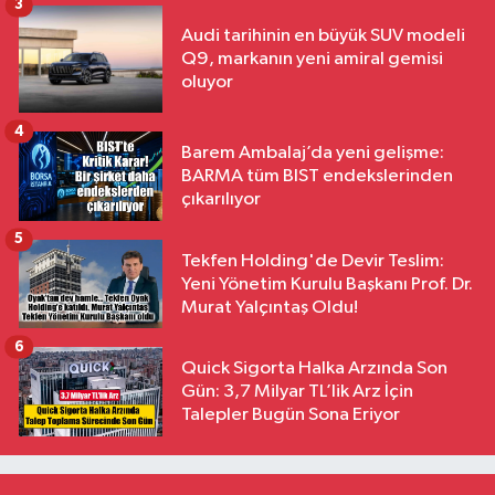
3
Audi tarihinin en büyük SUV modeli
Q9, markanın yeni amiral gemisi
oluyor
4
Barem Ambalaj’da yeni gelişme:
BARMA tüm BIST endekslerinden
çıkarılıyor
5
Tekfen Holding'de Devir Teslim:
Yeni Yönetim Kurulu Başkanı Prof. Dr.
Murat Yalçıntaş Oldu!
6
Quick Sigorta Halka Arzında Son
Gün: 3,7 Milyar TL’lik Arz İçin
Talepler Bugün Sona Eriyor