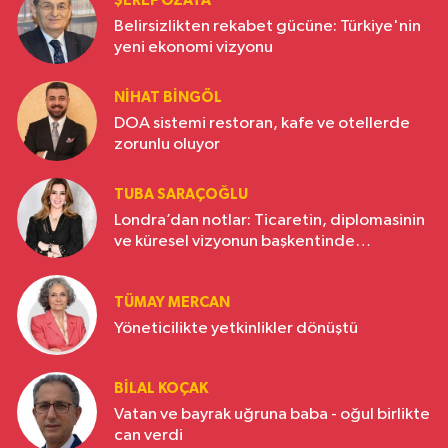
ŞEREF ÖZATA
Belirsizlikten rekabet gücüne: Türkiye'nin
yeni ekonomi vizyonu
NIHAT BINGÖL
DOA sistemi restoran, kafe ve otellerde
zorunlu oluyor
TUBA SARAÇOĞLU
Londra’dan notlar: Ticaretin, diplomasinin
ve küresel vizyonun başkentinde
Türkiye’nin yükselen gücü
TÜMAY MERCAN
Yöneticilikte yetkinlikler dönüştü
BILAL KOÇAK
Vatan ve bayrak uğruna baba - oğul birlikte
can verdi