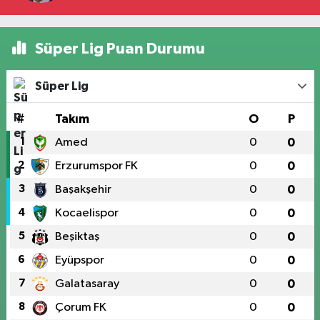
Süper Lig Puan Durumu
Süper Lig
#
Takım
O
P
1
Amed
0
0
2
Erzurumspor FK
0
0
3
Başakşehir
0
0
4
Kocaelispor
0
0
5
Beşiktaş
0
0
6
Eyüpspor
0
0
7
Galatasaray
0
0
8
Çorum FK
0
0