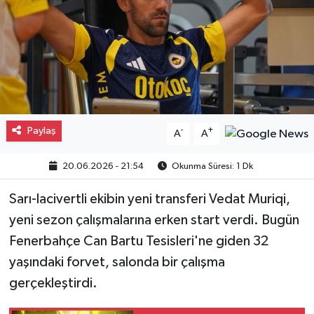
Gayrimenkul
Spor
Eğitim
Paylaş
-
+
A
A
20.06.2026 - 21:54
Okunma Süresi: 1 Dk
Sarı-lacivertli ekibin yeni transferi Vedat Muriqi,
yeni sezon çalışmalarına erken start verdi. Bugün
Fenerbahçe Can Bartu Tesisleri'ne giden 32
yaşındaki forvet, salonda bir çalışma
gerçekleştirdi.