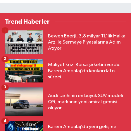
Trend Haberler
1
Bewen Enerji, 3,8 milyar TL'lik Halka
Arz ile Sermaye Piyasalarına Adım
Atıyor
2
Maliyet krizi Borsa şirketini vurdu:
Barem Ambalaj’da konkordato
süreci
3
Audi tarihinin en büyük SUV modeli
Q9, markanın yeni amiral gemisi
oluyor
4
Barem Ambalaj’da yeni gelişme: