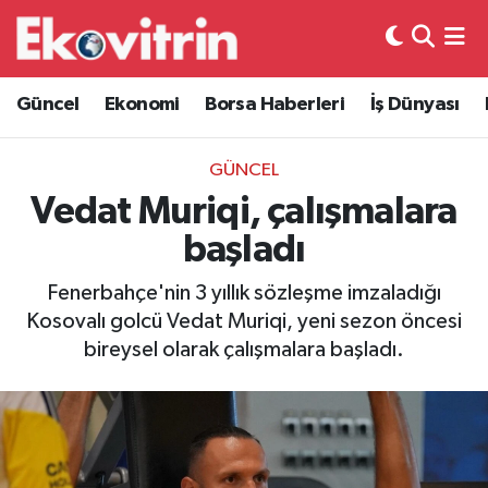
Güncel
Hava Durumu
Güncel
Ekonomi
Borsa Haberleri
İş Dünyası
Ekonomi
Trafik Durumu
GÜNCEL
Borsa Haberleri
Süper Lig Puan Durumu ve Fikstür
Vedat Muriqi, çalışmalara
başladı
İş Dünyası
Tüm Manşetler
Fenerbahçe'nin 3 yıllık sözleşme imzaladığı
Lojistik
Son Dakika Haberleri
Kosovalı golcü Vedat Muriqi, yeni sezon öncesi
bireysel olarak çalışmalara başladı.
Otovitrin
Haber Arşivi
Asayiş
Magazin