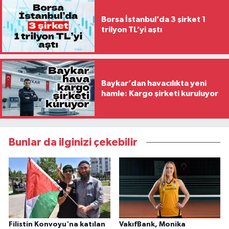
Borsa İstanbul’da 3 şirket 1
trilyon TL’yi aştı
Baykar’dan havacılıkta yeni
hamle: Kargo şirketi kuruluyor
Bunlar da ilginizi çekebilir
Filistin Konvoyu'na katılan
VakıfBank, Monika