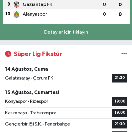
9
Gaziantep FK
0
0
10
Alanyaspor
0
0
Detaylar için tıklayın
Süper Lig Fikstür
14 Ağustos, Cuma
Galatasaray - Çorum FK
21:30
15 Ağustos, Cumartesi
Konyaspor - Rizespor
19:00
Kasımpaşa - Trabzonspor
19:00
Gençlerbirliği S.K. - Fenerbahçe
21:30