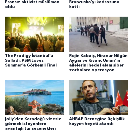
Fransız aktivist müslüman
Brancuska’yı kadrosuna
oldu
kattı
The Prodigy İstanbul’u
Rojin Kabaiş, Hiranur Nilgün
Salladı: PSM Loves
Aygar ve Kıvanç Uman'ın
Summer’a Görkemli Final
ailelerini hedef alam siber
zorbalara operasyon
Jolly’den Karadağ’ı vizesiz
AHBAP Derneğine üç kişilik
görmek isteyenlere
kayyım heyeti atandı
avantajlı tur seçenekleri