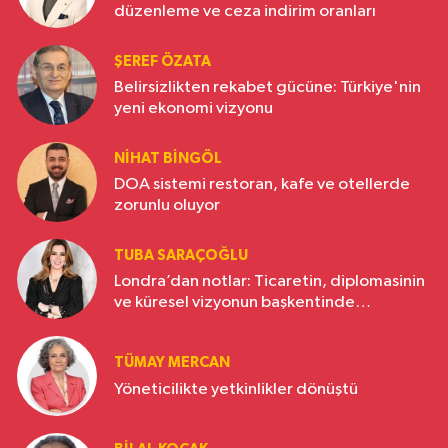
düzenleme ve ceza indirim oranları
ŞEREF ÖZATA
Belirsizlikten rekabet gücüne: Türkiye'nin
yeni ekonomi vizyonu
NIHAT BINGÖL
DOA sistemi restoran, kafe ve otellerde
zorunlu oluyor
TUBA SARAÇOĞLU
Londra’dan notlar: Ticaretin, diplomasinin
ve küresel vizyonun başkentinde
Türkiye’nin yükselen gücü
TÜMAY MERCAN
Yöneticilikte yetkinlikler dönüştü