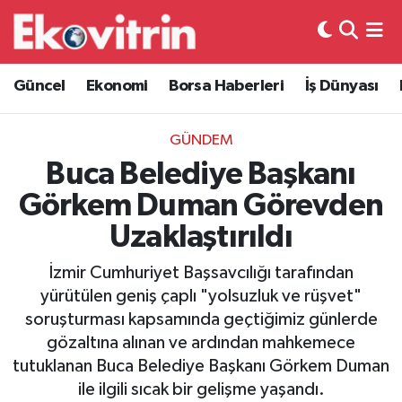
Güncel
Hava Durumu
Güncel
Ekonomi
Borsa Haberleri
İş Dünyası
Ekonomi
Trafik Durumu
GÜNDEM
Borsa Haberleri
Süper Lig Puan Durumu ve Fikstür
Buca Belediye Başkanı
Görkem Duman Görevden
İş Dünyası
Tüm Manşetler
Uzaklaştırıldı
Lojistik
Son Dakika Haberleri
İzmir Cumhuriyet Başsavcılığı tarafından
yürütülen geniş çaplı "yolsuzluk ve rüşvet"
Otovitrin
Haber Arşivi
soruşturması kapsamında geçtiğimiz günlerde
gözaltına alınan ve ardından mahkemece
Asayiş
tutuklanan Buca Belediye Başkanı Görkem Duman
ile ilgili sıcak bir gelişme yaşandı.
Magazin