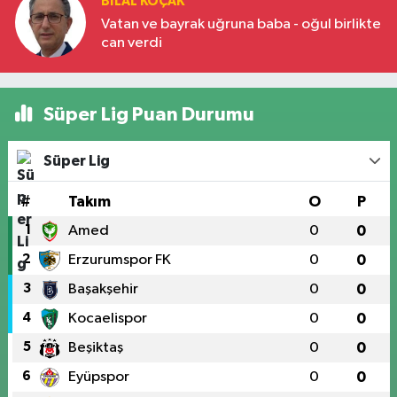
BILAL KOÇAK
Vatan ve bayrak uğruna baba - oğul birlikte
can verdi
Süper Lig Puan Durumu
Süper Lig
#
Takım
O
P
1
Amed
0
0
2
Erzurumspor FK
0
0
3
Başakşehir
0
0
4
Kocaelispor
0
0
5
Beşiktaş
0
0
6
Eyüpspor
0
0