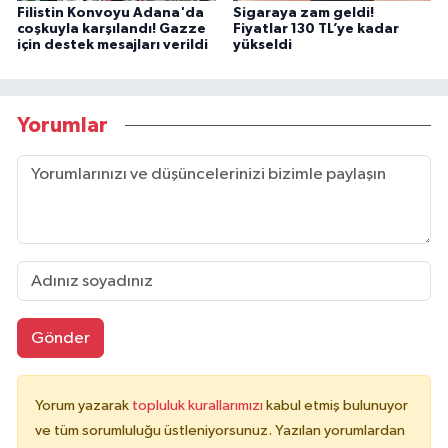
Filistin Konvoyu Adana'da
Sigaraya zam geldi!
coşkuyla karşılandı! Gazze
Fiyatlar 130 TL’ye kadar
için destek mesajları verildi
yükseldi
Yorumlar
Gönder
Yorum yazarak
topluluk kurallarımızı
kabul etmiş bulunuyor
ve tüm sorumluluğu üstleniyorsunuz. Yazılan yorumlardan