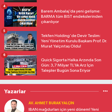
4
Barem Ambalaj’da yeni gelişme:
BARMA tüm BIST endekslerinden
çıkarılıyor
5
Tekfen Holding'de Devir Teslim:
Yeni Yönetim Kurulu Başkanı Prof. Dr.
Murat Yalçıntaş Oldu!
6
Quick Sigorta Halka Arzında Son
Gün: 3,7 Milyar TL’lik Arz İçin
Talepler Bugün Sona Eriyor
Yazarlar
AV. AHMET BURAK YALÇIN
IBAN mağdurları için yeni dönem! Yeni