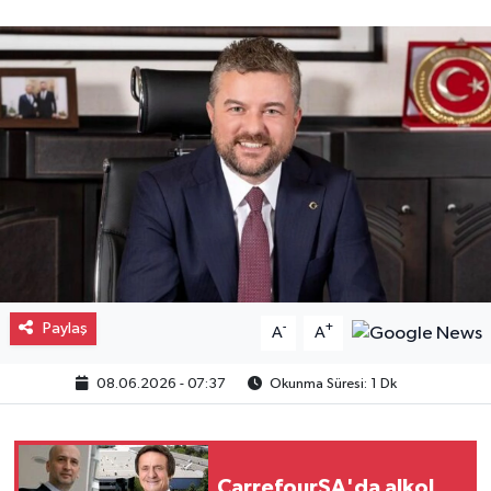
Gayrimenkul
Spor
Eğitim
Paylaş
-
+
A
A
08.06.2026 - 07:37
Okunma Süresi: 1 Dk
CarrefourSA'da alkol