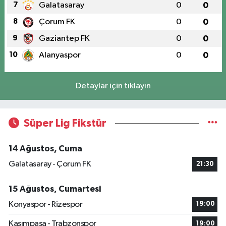
7
Galatasaray
0
0
8
Çorum FK
0
0
9
Gaziantep FK
0
0
10
Alanyaspor
0
0
Detaylar için tıklayın
Süper Lig Fikstür
14 Ağustos, Cuma
Galatasaray - Çorum FK
21:30
15 Ağustos, Cumartesi
Konyaspor - Rizespor
19:00
Kasımpaşa - Trabzonspor
19:00