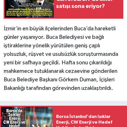
satışı sona eriyor?
İzmir’in en büyük ilçelerinden Buca’da hareketli
günler yaşanıyor. Buca Belediyesi ve bağlı
iştiraklerine yönelik yürütülen geniş çaplı
yolsuzluk, rüşvet ve usulsüzlük soruşturmasında
yeni bir safhaya geçildi. Hafta sonu çıkarıldığı
mahkemece tutuklanarak cezaevine gönderilen
Buca Belediye Başkanı Görkem Duman, İçişleri
Bakanlığı tarafından görevinden uzaklaştırıldı.
Borsa İstanbul'dan Işıklar
Enerji, CW Enerji ve Hedef