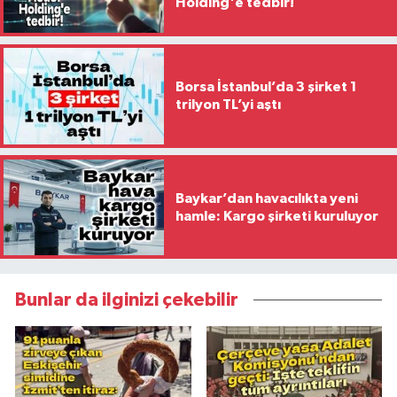
Holding'e tedbir!
Borsa İstanbul’da 3 şirket 1
trilyon TL’yi aştı
Baykar’dan havacılıkta yeni
hamle: Kargo şirketi kuruluyor
Bunlar da ilginizi çekebilir