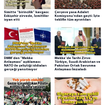
Simitte “birincilik” kavgası:
Çerçeve yasa Adalet
Eskişehir zirvede, İzmitliler
Komisyonu’ndan geçti: İşte
isyan etti
teklifin tüm ayrıntıları
DMM'den "Mekke
Mekke'de Tarihi Zirve:
Anlaşması" açıklaması:
Türkiye, Suudi Arabistan ve
NATO ile çeliştiği iddiaları
Pakistan Ortak Savunma
gerçeği yansıtmıyor
Anlaşması İmzaladı