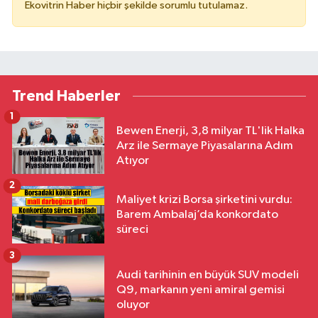
Ekovitrin Haber hiçbir şekilde sorumlu tutulamaz.
Trend Haberler
1
Bewen Enerji, 3,8 milyar TL'lik Halka
Arz ile Sermaye Piyasalarına Adım
Atıyor
2
Maliyet krizi Borsa şirketini vurdu:
Barem Ambalaj’da konkordato
süreci
3
Audi tarihinin en büyük SUV modeli
Q9, markanın yeni amiral gemisi
oluyor