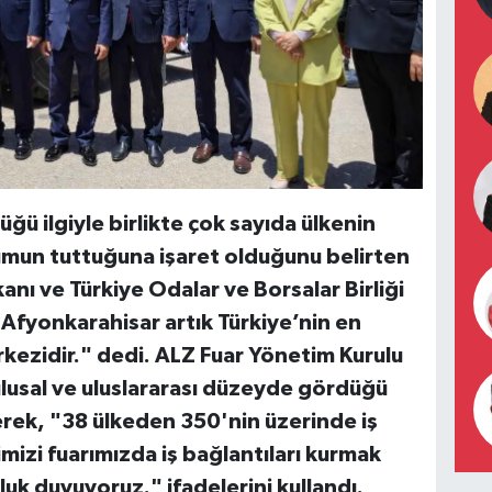
ğü ilgiyle birlikte çok sayıda ülkenin
umun tuttuğuna işaret olduğunu belirten
ı ve Türkiye Odalar ve Borsalar Birliği
 "Afyonkarahisar artık Türkiye’nin en
ezidir." dedi. ALZ Fuar Yönetim Kurulu
ulusal ve uluslararası düzeyde gördüğü
rek, "38 ülkeden 350'nin üzerinde iş
mizi fuarımızda iş bağlantıları kurmak
uk duyuyoruz." ifadelerini kullandı.