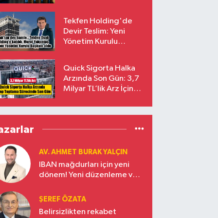
endekslerinden
çıkarılıyor
Tekfen Holding'de
Devir Teslim: Yeni
Yönetim Kurulu
Başkanı Prof. Dr. Murat
Yalçıntaş Oldu!
Quick Sigorta Halka
Arzında Son Gün: 3,7
Milyar TL’lik Arz İçin
Talepler Bugün Sona
Eriyor
azarlar
AV. AHMET BURAK YALÇIN
IBAN mağdurları için yeni
dönem! Yeni düzenleme ve
ceza indirim oranları
ŞEREF ÖZATA
Belirsizlikten rekabet