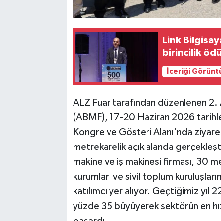
Link Bilgisay
birincilik ödü
İçeriği Görünt
ALZ Fuar tarafından düzenlenen 2. 
(ABMF), 17-20 Haziran 2026 tarihler
Kongre ve Gösteri Alanı'nda ziyaretç
metrekarelik açık alanda gerçekleşt
makine ve iş makinesi firması, 30 mer
kurumları ve sivil toplum kuruluşla
katılımcı yer alıyor. Geçtiğimiz yıl 22
yüzde 35 büyüyerek sektörün en hızl
başardı.