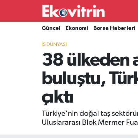
Güncel
Hava Durumu
Güncel
Ekonomi
Borsa Haberleri
Ekonomi
Trafik Durumu
İŞ DÜNYASI
38 ülkeden a
Borsa Haberleri
Süper Lig Puan Durumu ve Fikstür
İş Dünyası
Tüm Manşetler
buluştu, Tür
Lojistik
Son Dakika Haberleri
çıktı
Otovitrin
Haber Arşivi
Türkiye'nin doğal taş sektörü
Asayiş
Uluslararası Blok Mermer Fuarı
Magazin