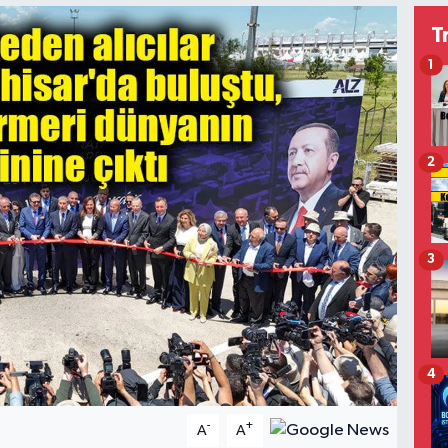
T
1
2
3
4
-
+
A
A