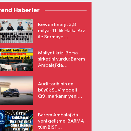
rend Haberler
Bewen Enerji, 3,8
milyar TL'lik Halka Arz
ile Sermaye
Piyasalarına Adım
Atıyor
Maliyet krizi Borsa
şirketini vurdu: Barem
Ambalaj’da
konkordato süreci
Audi tarihinin en
büyük SUV modeli
Q9, markanın yeni
amiral gemisi oluyor
Barem Ambalaj’da
yeni gelişme: BARMA
tüm BIST