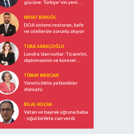
gücüne: Türkiye'nin yeni
ekonomi vizyonu
NIHAT BINGÖL
DOA sistemi restoran, kafe
ve otellerde zorunlu oluyor
TUBA SARAÇOĞLU
Londra’dan notlar: Ticaretin,
diplomasinin ve küresel
vizyonun başkentinde
Türkiye’nin yükselen gücü
TÜMAY MERCAN
Yöneticilikte yetkinlikler
dönüştü
BILAL KOÇAK
Vatan ve bayrak uğruna baba
- oğul birlikte can verdi