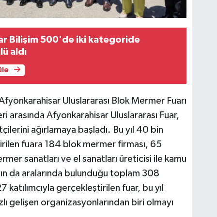
ar Bilişim 500'de iki kategoride
lü aldı
üle
Afyonkarahisar Uluslararası Blok Mermer Fuarı
i arasında Afyonkarahisar Uluslararası Fuar,
ilerini ağırlamaya başladı. Bu yıl 40 bin
irilen fuara 184 blok mermer firması, 65
mer sanatları ve el sanatları üreticisi ile kamu
rının da aralarında bulunduğu toplam 308
7 katılımcıyla gerçekleştirilen fuar, bu yıl
ı gelişen organizasyonlarından biri olmayı