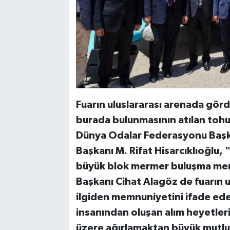
Fuarın uluslararası arenada gördü
burada bulunmasının atılan toh
Dünya Odalar Federasyonu Başkan
Başkanı M. Rifat Hisarcıklıoğlu,
büyük blok mermer buluşma merk
Başkanı Cihat Alagöz de fuarın 
ilgiden memnuniyetini ifade ede
insanından oluşan alım heyetleri
üzere ağırlamaktan büyük mutlul