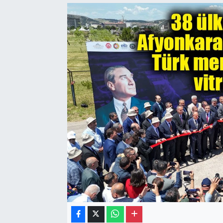
Gayrimenkul
Spor
Eğitim