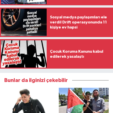
Sosyal medya paylaşımları ele
verdi! Drift operasyonunda 11
kişiye ev hapsi
Çocuk Koruma Kanunu kabul
edilerek yasalaştı
Bunlar da ilginizi çekebilir