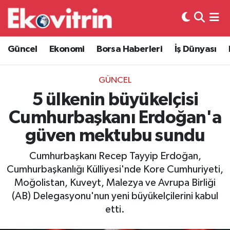
Güncel
Hava Durumu
Güncel
Ekonomi
Borsa Haberleri
İş Dünyası
Ekonomi
Trafik Durumu
GÜNCEL
Borsa Haberleri
Süper Lig Puan Durumu ve Fikstür
5 ülkenin büyükelçisi
Cumhurbaşkanı Erdoğan'a
İş Dünyası
Tüm Manşetler
güven mektubu sundu
Lojistik
Son Dakika Haberleri
Cumhurbaşkanı Recep Tayyip Erdoğan,
Cumhurbaşkanlığı Külliyesi'nde Kore Cumhuriyeti,
Otovitrin
Haber Arşivi
Moğolistan, Kuveyt, Malezya ve Avrupa Birliği
(AB) Delegasyonu'nun yeni büyükelçilerini kabul
Asayiş
etti.
Magazin