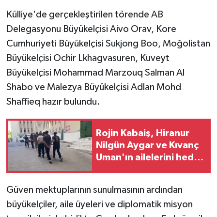
Külliye'de gerçekleştirilen törende AB
Delegasyonu Büyükelçisi Aivo Orav, Kore
Cumhuriyeti Büyükelçisi Sukjong Boo, Moğolistan
Büyükelçisi Ochir Lkhagvasuren, Kuveyt
Büyükelçisi Mohammad Marzouq Salman Al
Shabo ve Malezya Büyükelçisi Adlan Mohd
Shaffieq hazır bulundu.
Rojin Kabaiş, Hiranur
Nilgün Aygar ve Kıvanç
Uman'ın ailelerini hedef
alam siber zorbalara
operasyon
Güven mektuplarının sunulmasının ardından
büyükelçiler, aile üyeleri ve diplomatik misyon