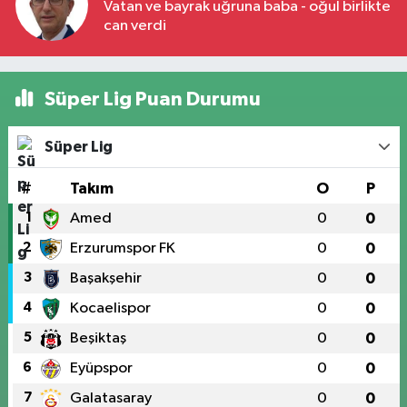
Vatan ve bayrak uğruna baba - oğul birlikte
can verdi
Süper Lig Puan Durumu
Süper Lig
#
Takım
O
P
1
Amed
0
0
2
Erzurumspor FK
0
0
3
Başakşehir
0
0
4
Kocaelispor
0
0
5
Beşiktaş
0
0
6
Eyüpspor
0
0
7
Galatasaray
0
0