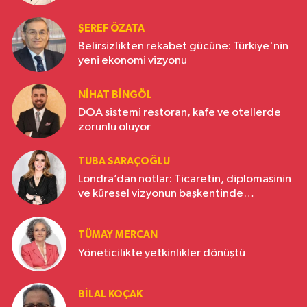
ŞEREF ÖZATA
Belirsizlikten rekabet gücüne: Türkiye'nin
yeni ekonomi vizyonu
NIHAT BINGÖL
DOA sistemi restoran, kafe ve otellerde
zorunlu oluyor
TUBA SARAÇOĞLU
Londra’dan notlar: Ticaretin, diplomasinin
ve küresel vizyonun başkentinde
Türkiye’nin yükselen gücü
TÜMAY MERCAN
Yöneticilikte yetkinlikler dönüştü
BILAL KOÇAK