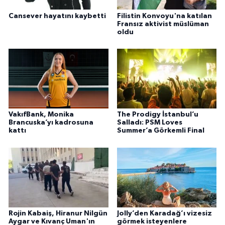
Cansever hayatını kaybetti
Filistin Konvoyu'na katılan
Fransız aktivist müslüman
oldu
VakıfBank, Monika
The Prodigy İstanbul’u
Brancuska’yı kadrosuna
Salladı: PSM Loves
kattı
Summer’a Görkemli Final
Rojin Kabaiş, Hiranur Nilgün
Jolly’den Karadağ’ı vizesiz
Aygar ve Kıvanç Uman'ın
görmek isteyenlere