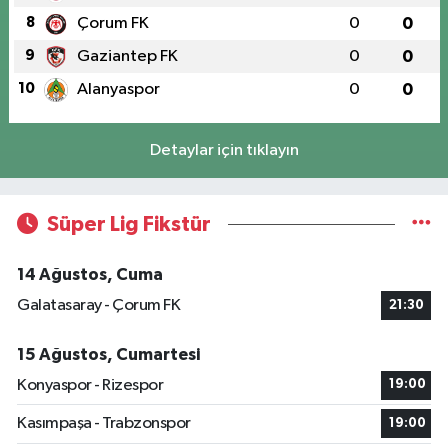
8
Çorum FK
0
0
9
Gaziantep FK
0
0
10
Alanyaspor
0
0
Detaylar için tıklayın
Süper Lig Fikstür
14 Ağustos, Cuma
Galatasaray - Çorum FK
21:30
15 Ağustos, Cumartesi
Konyaspor - Rizespor
19:00
Kasımpaşa - Trabzonspor
19:00