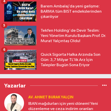
4
Barem Ambalaj’da yeni gelişme:
BARMA tüm BIST endekslerinden
çıkarılıyor
5
Tekfen Holding'de Devir Teslim:
Yeni Yönetim Kurulu Başkanı Prof. Dr.
Murat Yalçıntaş Oldu!
6
Quick Sigorta Halka Arzında Son
Gün: 3,7 Milyar TL’lik Arz İçin
Talepler Bugün Sona Eriyor
Yazarlar
AV. AHMET BURAK YALÇIN
IBAN mağdurları için yeni dönem! Yeni
düzenleme ve ceza indirim oranları