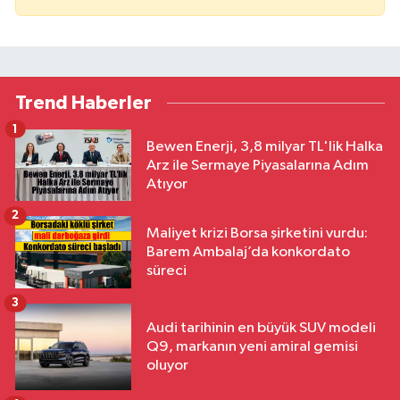
Trend Haberler
1
Bewen Enerji, 3,8 milyar TL'lik Halka
Arz ile Sermaye Piyasalarına Adım
Atıyor
2
Maliyet krizi Borsa şirketini vurdu:
Barem Ambalaj’da konkordato
süreci
3
Audi tarihinin en büyük SUV modeli
Q9, markanın yeni amiral gemisi
oluyor