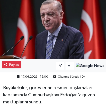
Gayrimenkul
Spor
Eğitim
Paylaş
-
+
A
A
17.06.2026 - 15:00
Okunma Süresi: 1 Dk
Büyükelçiler, görevlerine resmen başlamaları
kapsamında Cumhurbaşkanı Erdoğan'a güven
mektuplarını sundu.