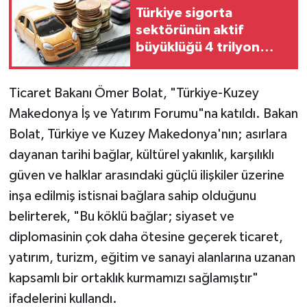
Türkiye sigorta
sektörünün aktif
büyüklüğü 4 trilyon
TL'ye yaklaştı!
Ticaret Bakanı Ömer Bolat, "Türkiye-Kuzey
Makedonya İş ve Yatırım Forumu"na katıldı. Bakan
Bolat, Türkiye ve Kuzey Makedonya'nın; asırlara
dayanan tarihi bağlar, kültürel yakınlık, karşılıklı
güven ve halklar arasındaki güçlü ilişkiler üzerine
inşa edilmiş istisnai bağlara sahip olduğunu
belirterek, "Bu köklü bağlar; siyaset ve
diplomasinin çok daha ötesine geçerek ticaret,
yatırım, turizm, eğitim ve sanayi alanlarına uzanan
kapsamlı bir ortaklık kurmamızı sağlamıştır"
ifadelerini kullandı.