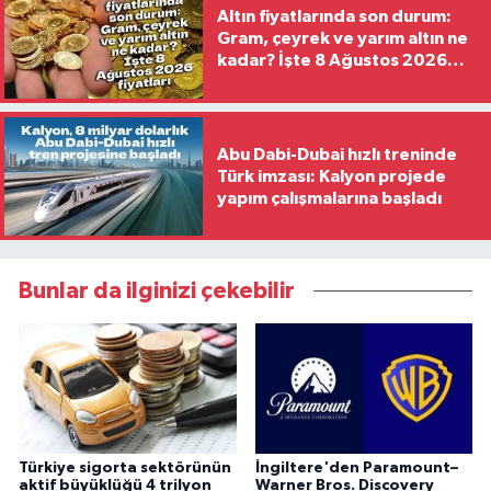
Altın fiyatlarında son durum:
Gram, çeyrek ve yarım altın ne
kadar? İşte 8 Ağustos 2026
fiyatları
Abu Dabi-Dubai hızlı treninde
Türk imzası: Kalyon projede
yapım çalışmalarına başladı
Bunlar da ilginizi çekebilir
Türkiye sigorta sektörünün
İngiltere'den Paramount–
aktif büyüklüğü 4 trilyon
Warner Bros. Discovery