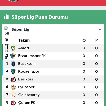
Süper Lig Puan Durumu
Süper Lig
#
Takım
O
P
1
Amed
0
0
2
Erzurumspor FK
0
0
3
Başakşehir
0
0
4
Kocaelispor
0
0
5
Beşiktaş
0
0
6
Eyüpspor
0
0
7
Galatasaray
0
0
8
Çorum FK
0
0