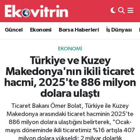
Güncel
Hava Durumu
Güncel
Ekonomi
Borsa Haberleri
İş Dünyası
Ekonomi
Trafik Durumu
EKONOMI
Borsa Haberleri
Süper Lig Puan Durumu ve Fikstür
Türkiye ve Kuzey
Makedonya'nın ikili ticaret
İş Dünyası
Tüm Manşetler
hacmi, 2025'te 886 milyon
Lojistik
Son Dakika Haberleri
dolara ulaştı
Otovitrin
Haber Arşivi
Ticaret Bakanı Ömer Bolat, Türkiye ile Kuzey
Makedonya arasındaki ticaret hacminin 2025'te
Asayiş
886 milyon dolara ulaştığını belirterek, "Ocak-
mayıs döneminde ikili ticaretimiz %16 artışla 407
Magazin
milyon dolara yükseldi; 2 milyar dolarlık