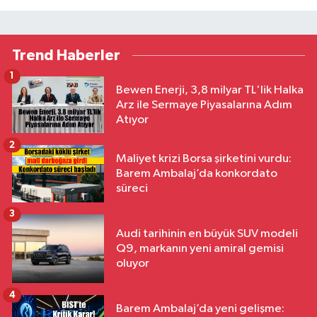
Trend Haberler
1
Bewen Enerji, 3,8 milyar TL'lik Halka
Arz ile Sermaye Piyasalarına Adım
Atıyor
2
Maliyet krizi Borsa şirketini vurdu:
Barem Ambalaj’da konkordato
süreci
3
Audi tarihinin en büyük SUV modeli
Q9, markanın yeni amiral gemisi
oluyor
4
Barem Ambalaj’da yeni gelişme: