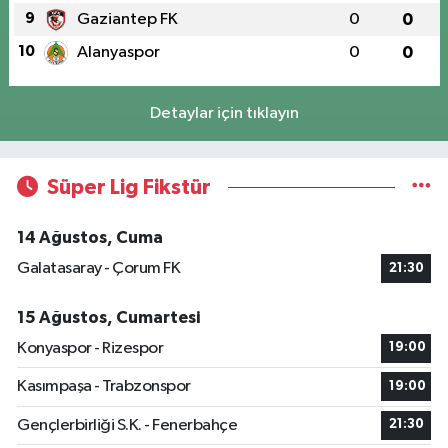
9
Gaziantep FK
0
0
10
Alanyaspor
0
0
Detaylar için tıklayın
Süper Lig Fikstür
14 Ağustos, Cuma
Galatasaray - Çorum FK
21:30
15 Ağustos, Cumartesi
Konyaspor - Rizespor
19:00
Kasımpaşa - Trabzonspor
19:00
Gençlerbirliği S.K. - Fenerbahçe
21:30