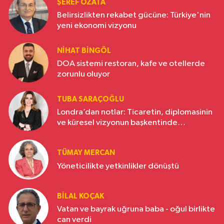
ŞEREF ÖZATA
Belirsizlikten rekabet gücüne: Türkiye'nin
yeni ekonomi vizyonu
NIHAT BINGÖL
DOA sistemi restoran, kafe ve otellerde
zorunlu oluyor
TUBA SARAÇOĞLU
Londra’dan notlar: Ticaretin, diplomasinin
ve küresel vizyonun başkentinde
Türkiye’nin yükselen gücü
TÜMAY MERCAN
Yöneticilikte yetkinlikler dönüştü
BILAL KOÇAK
Vatan ve bayrak uğruna baba - oğul birlikte
can verdi