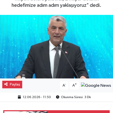
hedefimize adım adım yaklaşıyoruz" dedi.
Gayrimenkul
Spor
Eğitim
Paylaş
-
+
A
A
12.06.2026 - 11:50
Okunma Süresi: 3 Dk