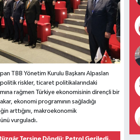
yapan TBB Yönetim Kurulu Başkanı Alpaslan
itik riskler, ticaret politikalarındaki
amına rağmen Türkiye ekonomisinin dirençli bir
Çakar, ekonomi programının sağladığı
iğin arttığını, makroekonomik
ünü vurguladı.
Rüzgâr Tersine Döndü: Petrol Geriledi,