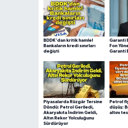
BDDK'dan kritik hamle!
Garanti 
Bankaların kredi sınırları
Fon Yöne
değişti
Garanti 
Piyasalarda Rüzgâr Tersine
Petrol f
Döndü: Petrol Geriledi,
düşüş: B
Akaryakıta İndirim Geldi,
altını tes
Altın Rekor Yolculuğunu
Sürdürüyor