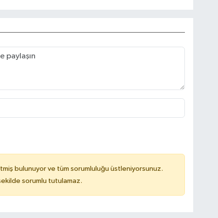
tmiş bulunuyor ve tüm sorumluluğu üstleniyorsunuz.
 şekilde sorumlu tutulamaz.