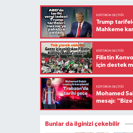
EDITÖRÜN SEÇTIĞI
Trump tarifel
Mahkeme kara
EDITÖRÜN SEÇTIĞI
Filistin Konv
için destek me
EDITÖRÜN SEÇTIĞI
Mohamed Sala
mesajı: "Biz
Bunlar da ilginizi çekebilir