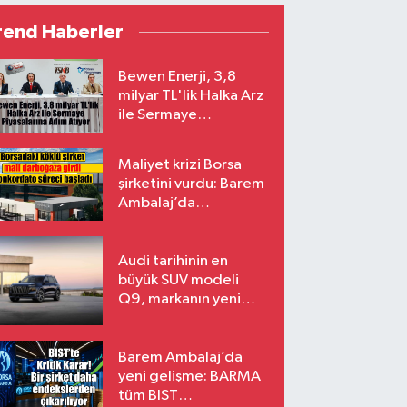
rend Haberler
Bewen Enerji, 3,8
milyar TL'lik Halka Arz
ile Sermaye
Piyasalarına Adım
Atıyor
Maliyet krizi Borsa
şirketini vurdu: Barem
Ambalaj’da
konkordato süreci
Audi tarihinin en
büyük SUV modeli
Q9, markanın yeni
amiral gemisi oluyor
Barem Ambalaj’da
yeni gelişme: BARMA
tüm BIST