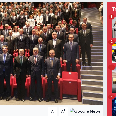
T
1
2
3
4
-
+
A
A