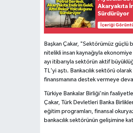
Akaryakıta İ
Sürdürüyor
İçeriği Görünt
Başkan Çakar, "Sektörümüz güçlü bil
nitelikli insan kaynağıyla ekonomiye
ayı itibarıyla sektörün aktif büyüklü
TL'yi aştı. Bankacılık sektörü olarak
finansmanına destek vermeye dev
Türkiye Bankalar Birliği'nin faaliyet
Çakar, Türk Devletleri Banka Birlikleri
eğitim programları, finansal okuryaz
bankacılık sektörünün gelişimine ka