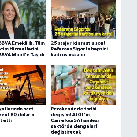
BBVA Emeklilik, Tüm
25 stajer için mutlu son!
tim Hizmetlerini
Referans Sigorta hepsini
BBVA Mobil'e Taşıdı
kadrosuna aldı
iyatlarında sert
Perakendede tarihi
rent 80 doların
değişim! A101'in
t etti
CarrefourSA hamlesi
sektörde dengeleri
değiştirecek