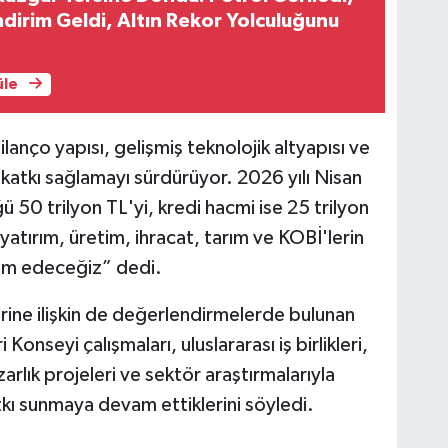
ndirim Geldi, Altın Rekor Yolculuğunu
üle
anço yapısı, gelişmiş teknolojik altyapısı ve
 katkı sağlamayı sürdürüyor. 2026 yılı Nisan
ğü 50 trilyon TL'yi, kredi hacmi ise 25 trilyon
 yatırım, üretim, ihracat, tarım ve KOBİ'lerin
am edeceğiz” dedi.
lerine ilişkin de değerlendirmelerde bulunan
 Konseyi çalışmaları, uluslararası iş birlikleri,
arlık projeleri ve sektör araştırmalarıyla
tkı sunmaya devam ettiklerini söyledi.