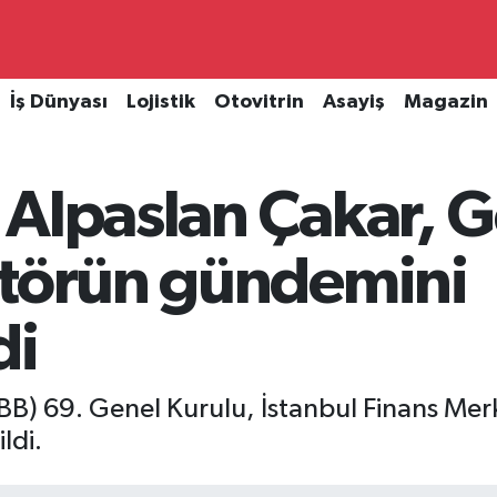
İş Dünyası
Lojistik
Otovitrin
Asayiş
Magazin
 Alpaslan Çakar, G
ktörün gündemini
di
TBB) 69. Genel Kurulu, İstanbul Finans Merk
ldi.