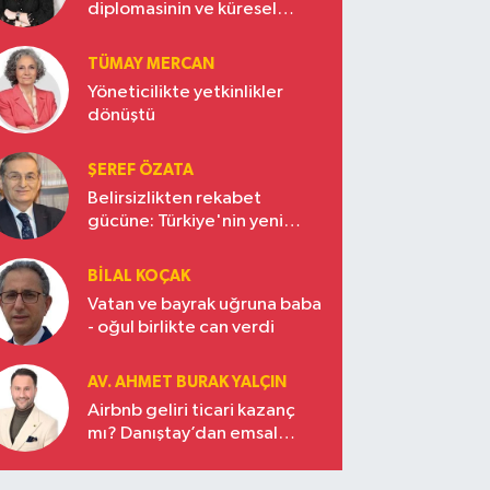
diplomasinin ve küresel
vizyonun başkentinde
Türkiye’nin yükselen gücü
TÜMAY MERCAN
Yöneticilikte yetkinlikler
dönüştü
ŞEREF ÖZATA
Belirsizlikten rekabet
gücüne: Türkiye'nin yeni
ekonomi vizyonu
BILAL KOÇAK
Vatan ve bayrak uğruna baba
- oğul birlikte can verdi
AV. AHMET BURAK YALÇIN
Airbnb geliri ticari kazanç
mı? Danıştay’dan emsal
karar!