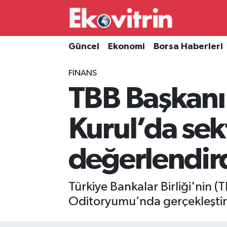
Güncel
Hava Durumu
Güncel
Ekonomi
Borsa Haberleri
Ekonomi
Trafik Durumu
FINANS
TBB Başkanı
Borsa Haberleri
Süper Lig Puan Durumu ve Fikstür
İş Dünyası
Tüm Manşetler
Kurul’da se
Lojistik
Son Dakika Haberleri
değerlendir
Otovitrin
Haber Arşivi
Türkiye Bankalar Birliği'nin (
Asayiş
Oditoryumu’nda gerçekleştiri
Magazin