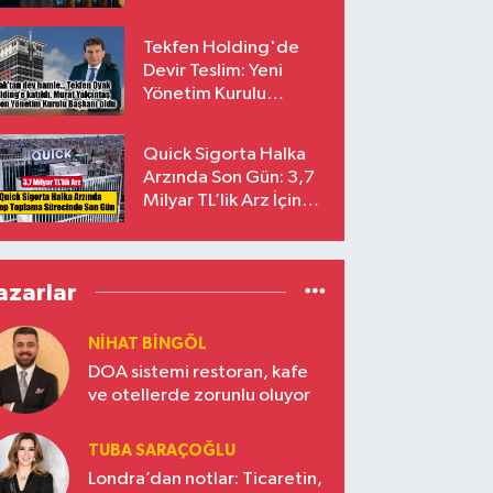
endekslerinden
çıkarılıyor
Tekfen Holding'de
Devir Teslim: Yeni
Yönetim Kurulu
Başkanı Prof. Dr. Murat
Yalçıntaş Oldu!
Quick Sigorta Halka
Arzında Son Gün: 3,7
Milyar TL’lik Arz İçin
Talepler Bugün Sona
Eriyor
azarlar
NIHAT BINGÖL
DOA sistemi restoran, kafe
ve otellerde zorunlu oluyor
TUBA SARAÇOĞLU
Londra’dan notlar: Ticaretin,