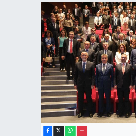
Gayrimenkul
Spor
Eğitim