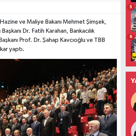
5
ı; Hazine ve Maliye Bakanı Mehmet Şimşek,
Başkanı Dr. Fatih Karahan, Bankacılık
6
şkanı Prof. Dr. Şahap Kavcıoğlu ve TBB
kar yaptı.
Y