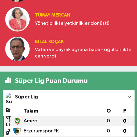
Türkiye’nin yükselen gücü
TÜMAY MERCAN
Yöneticilikte yetkinlikler dönüştü
BILAL KOÇAK
Vatan ve bayrak uğruna baba - oğul birlikte
can verdi
Süper Lig Puan Durumu
Süper Lig
#
Takım
O
P
1
Amed
0
0
2
Erzurumspor FK
0
0