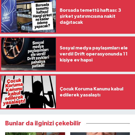
Borsada temettü haftası: 3
şirket yatırımcısına nakit
dağıtacak
Sosyal medya paylaşımları ele
verdi! Drift operasyonunda 11
kişiye ev hapsi
Çocuk Koruma Kanunu kabul
edilerek yasalaştı
Bunlar da ilginizi çekebilir