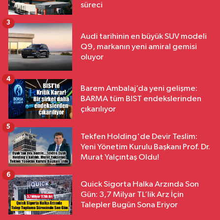
süreci
3
Audi tarihinin en büyük SUV modeli
Q9, markanın yeni amiral gemisi
oluyor
4
Barem Ambalaj’da yeni gelişme:
BARMA tüm BIST endekslerinden
çıkarılıyor
5
Tekfen Holding'de Devir Teslim:
Yeni Yönetim Kurulu Başkanı Prof. Dr.
Murat Yalçıntaş Oldu!
6
Quick Sigorta Halka Arzında Son
Gün: 3,7 Milyar TL’lik Arz İçin
Talepler Bugün Sona Eriyor