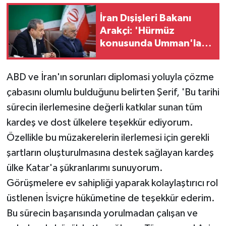
İran Dışişleri Bakanı
Arakçi: 'Hürmüz
konusunda Umman'la
anlaşmaya çok yakınız'
ABD ve İran'ın sorunları diplomasi yoluyla çözme
çabasını olumlu bulduğunu belirten Şerif, 'Bu tarihi
sürecin ilerlemesine değerli katkılar sunan tüm
kardeş ve dost ülkelere teşekkür ediyorum.
Özellikle bu müzakerelerin ilerlemesi için gerekli
şartların oluşturulmasına destek sağlayan kardeş
ülke Katar'a şükranlarımı sunuyorum.
Görüşmelere ev sahipliği yaparak kolaylaştırıcı rol
üstlenen İsviçre hükümetine de teşekkür ederim.
Bu sürecin başarısında yorulmadan çalışan ve