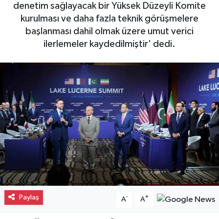
denetim sağlayacak bir Yüksek Düzeyli Komite
Gayrimenkul
kurulması ve daha fazla teknik görüşmelere
başlanması dahil olmak üzere umut verici
Spor
ilerlemeler kaydedilmiştir' dedi.
Eğitim
Paylaş
-
+
A
A