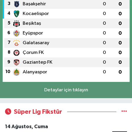
3
Başakşehir
0
0
4
Kocaelispor
0
0
5
Beşiktaş
0
0
6
Eyüpspor
0
0
7
Galatasaray
0
0
8
Çorum FK
0
0
9
Gaziantep FK
0
0
10
Alanyaspor
0
0
Detaylar için tıklayın
Süper Lig Fikstür
14 Ağustos, Cuma