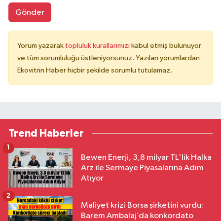
Gönder
Yorum yazarak
topluluk kurallarımızı
kabul etmiş bulunuyor
ve tüm sorumluluğu üstleniyorsunuz. Yazılan yorumlardan
Ekovitrin Haber hiçbir şekilde sorumlu tutulamaz.
Trend Haberler
1
Bewen Enerji, 3,8 milyar TL'lik Halka
Arz ile Sermaye Piyasalarına Adım
Atıyor
2
Maliyet krizi Borsa şirketini vurdu:
Barem Ambalaj’da konkordato