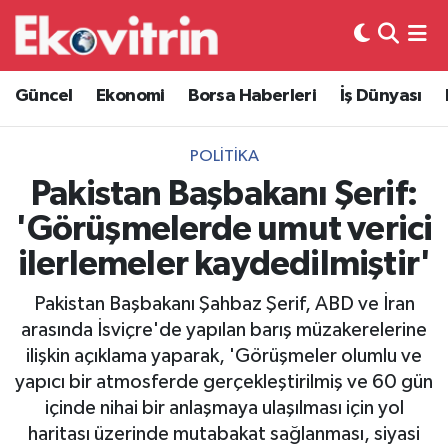
Güncel
Hava Durumu
Güncel
Ekonomi
Borsa Haberleri
İş Dünyası
Ekonomi
Trafik Durumu
POLITIKA
Borsa Haberleri
Süper Lig Puan Durumu ve Fikstür
Pakistan Başbakanı Şerif:
'Görüşmelerde umut verici
İş Dünyası
Tüm Manşetler
ilerlemeler kaydedilmiştir'
Lojistik
Son Dakika Haberleri
Pakistan Başbakanı Şahbaz Şerif, ABD ve İran
arasında İsviçre'de yapılan barış müzakerelerine
Otovitrin
Haber Arşivi
ilişkin açıklama yaparak, 'Görüşmeler olumlu ve
yapıcı bir atmosferde gerçekleştirilmiş ve 60 gün
Asayiş
içinde nihai bir anlaşmaya ulaşılması için yol
haritası üzerinde mutabakat sağlanması, siyasi
Magazin