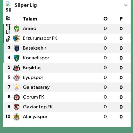
Süper Lig
#
Takım
O
P
1
Amed
0
0
2
Erzurumspor FK
0
0
3
Başakşehir
0
0
4
Kocaelispor
0
0
5
Beşiktaş
0
0
6
Eyüpspor
0
0
7
Galatasaray
0
0
8
Çorum FK
0
0
9
Gaziantep FK
0
0
10
Alanyaspor
0
0