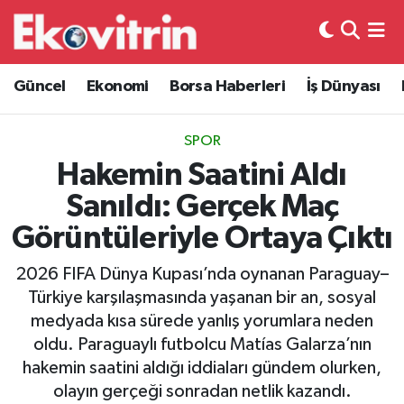
Güncel
Hava Durumu
Güncel
Ekonomi
Borsa Haberleri
İş Dünyası
Ekonomi
Trafik Durumu
SPOR
Borsa Haberleri
Süper Lig Puan Durumu ve Fikstür
Hakemin Saatini Aldı
Sanıldı: Gerçek Maç
İş Dünyası
Tüm Manşetler
Görüntüleriyle Ortaya Çıktı
Lojistik
Son Dakika Haberleri
2026 FIFA Dünya Kupası’nda oynanan Paraguay–
Türkiye karşılaşmasında yaşanan bir an, sosyal
Otovitrin
Haber Arşivi
medyada kısa sürede yanlış yorumlara neden
oldu. Paraguaylı futbolcu Matías Galarza’nın
Asayiş
hakemin saatini aldığı iddiaları gündem olurken,
olayın gerçeği sonradan netlik kazandı.
Magazin