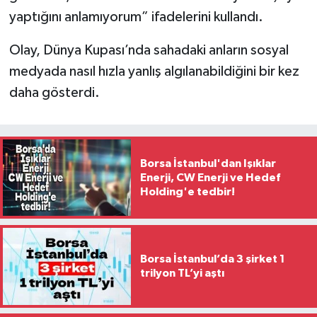
yaptığını anlamıyorum” ifadelerini kullandı.
Olay, Dünya Kupası’nda sahadaki anların sosyal
medyada nasıl hızla yanlış algılanabildiğini bir kez
daha gösterdi.
Borsa İstanbul'dan Işıklar
Enerji, CW Enerji ve Hedef
Holding'e tedbir!
Borsa İstanbul’da 3 şirket 1
trilyon TL’yi aştı