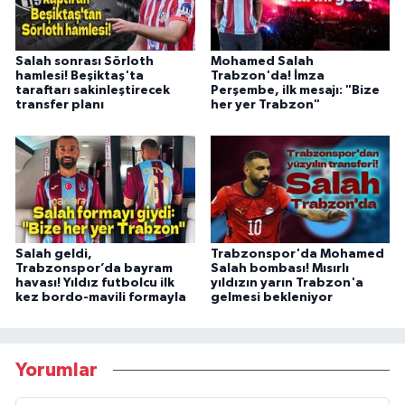
Salah sonrası Sörloth
Mohamed Salah
hamlesi! Beşiktaş'ta
Trabzon'da! İmza
taraftarı sakinleştirecek
Perşembe, ilk mesajı: "Bize
transfer planı
her yer Trabzon"
Salah geldi,
Trabzonspor'da Mohamed
Trabzonspor’da bayram
Salah bombası! Mısırlı
havası! Yıldız futbolcu ilk
yıldızın yarın Trabzon'a
kez bordo-mavili formayla
gelmesi bekleniyor
Yorumlar