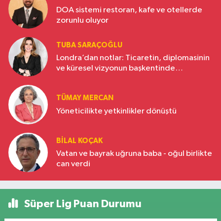
DOA sistemi restoran, kafe ve otellerde
zorunlu oluyor
TUBA SARAÇOĞLU
Londra’dan notlar: Ticaretin, diplomasinin
ve küresel vizyonun başkentinde
Türkiye’nin yükselen gücü
TÜMAY MERCAN
Yöneticilikte yetkinlikler dönüştü
BILAL KOÇAK
Vatan ve bayrak uğruna baba - oğul birlikte
can verdi
Süper Lig Puan Durumu