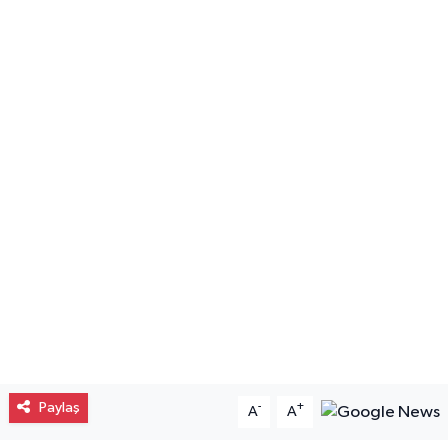
Gayrimenkul
Spor
Eğitim
Paylaş
-
+
A
A