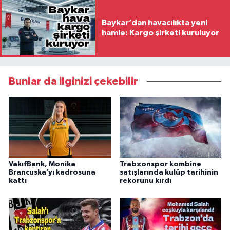
Baykar’dan havacılıkta yeni
hamle: Kargo şirketi kuruluyor
Bunlar da ilginizi çekebilir
VakıfBank, Monika
Trabzonspor kombine
Brancuska’yı kadrosuna
satışlarında kulüp tarihinin
kattı
rekorunu kırdı