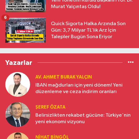
Yeni Yönetim Kurulu Başkanı Prof. Dr.
Murat Yalçıntaş Oldu!
6
Quick Sigorta Halka Arzında Son
Gün: 3,7 Milyar TL’lik Arz İçin
Talepler Bugün Sona Eriyor
Yazarlar
AV. AHMET BURAK YALÇIN
IBAN mağdurları için yeni dönem! Yeni
düzenleme ve ceza indirim oranları
ŞEREF ÖZATA
Belirsizlikten rekabet gücüne: Türkiye'nin
yeni ekonomi vizyonu
NIHAT BINGÖL