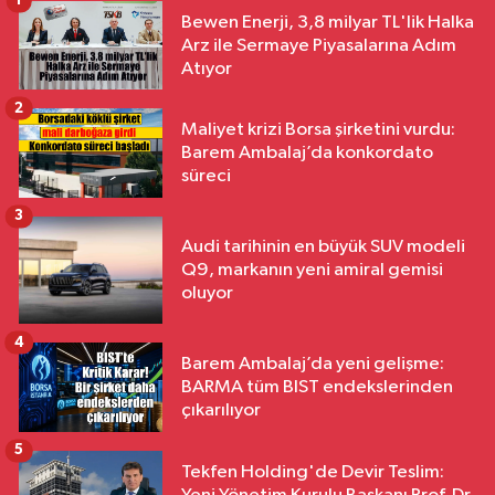
1
Bewen Enerji, 3,8 milyar TL'lik Halka
Arz ile Sermaye Piyasalarına Adım
Atıyor
2
Maliyet krizi Borsa şirketini vurdu:
Barem Ambalaj’da konkordato
süreci
3
Audi tarihinin en büyük SUV modeli
Q9, markanın yeni amiral gemisi
oluyor
4
Barem Ambalaj’da yeni gelişme:
BARMA tüm BIST endekslerinden
çıkarılıyor
5
Tekfen Holding'de Devir Teslim: