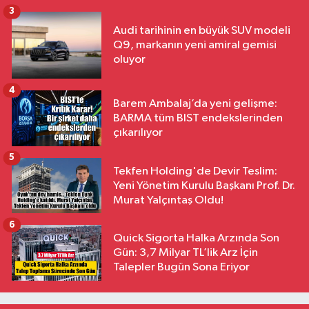
3
Audi tarihinin en büyük SUV modeli
Q9, markanın yeni amiral gemisi
oluyor
4
Barem Ambalaj’da yeni gelişme:
BARMA tüm BIST endekslerinden
çıkarılıyor
5
Tekfen Holding'de Devir Teslim:
Yeni Yönetim Kurulu Başkanı Prof. Dr.
Murat Yalçıntaş Oldu!
6
Quick Sigorta Halka Arzında Son
Gün: 3,7 Milyar TL’lik Arz İçin
Talepler Bugün Sona Eriyor