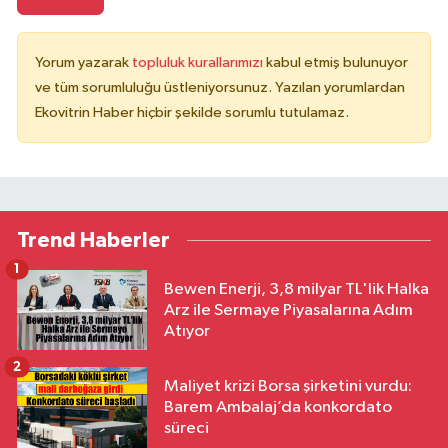
Yorum yazarak
topluluk kurallarımızı
kabul etmiş bulunuyor
ve tüm sorumluluğu üstleniyorsunuz. Yazılan yorumlardan
Ekovitrin Haber hiçbir şekilde sorumlu tutulamaz.
Trend Haberler
1
Bewen Enerji, 3,8 milyar TL'lik Halka
Arz ile Sermaye Piyasalarına Adım
Atıyor
2
Maliyet krizi Borsa şirketini vurdu:
Barem Ambalaj’da konkordato
süreci