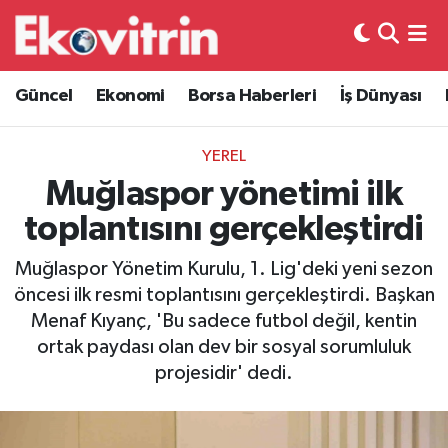
Güncel
Hava Durumu
Güncel
Ekonomi
Borsa Haberleri
İş Dünyası
Ekonomi
Trafik Durumu
YEREL
Borsa Haberleri
Süper Lig Puan Durumu ve Fikstür
Muğlaspor yönetimi ilk
toplantısını gerçekleştirdi
İş Dünyası
Tüm Manşetler
Muğlaspor Yönetim Kurulu, 1. Lig'deki yeni sezon
Lojistik
Son Dakika Haberleri
öncesi ilk resmi toplantısını gerçekleştirdi. Başkan
Menaf Kıyanç, 'Bu sadece futbol değil, kentin
Otovitrin
Haber Arşivi
ortak paydası olan dev bir sosyal sorumluluk
projesidir' dedi.
Asayiş
Magazin