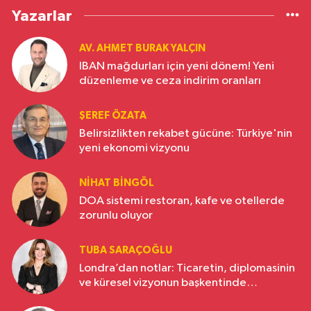
Yazarlar
AV. AHMET BURAK YALÇIN
IBAN mağdurları için yeni dönem! Yeni
düzenleme ve ceza indirim oranları
ŞEREF ÖZATA
Belirsizlikten rekabet gücüne: Türkiye'nin
yeni ekonomi vizyonu
NIHAT BINGÖL
DOA sistemi restoran, kafe ve otellerde
zorunlu oluyor
TUBA SARAÇOĞLU
Londra’dan notlar: Ticaretin, diplomasinin
ve küresel vizyonun başkentinde
Türkiye’nin yükselen gücü