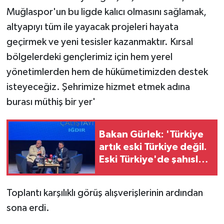
Muğlaspor'un bu ligde kalıcı olmasını sağlamak,
altyapıyı tüm ile yayacak projeleri hayata
geçirmek ve yeni tesisler kazanmaktır. Kırsal
bölgelerdeki gençlerimiz için hem yerel
yönetimlerden hem de hükümetimizden destek
isteyeceğiz. Şehrimize hizmet etmek adına
burası müthiş bir yer'
Bakan Gürlek: 'Türkiye
artık eski Türkiye değil.
Eski Türkiye'de şahıslar
güçlüydü. Bugün ise
devlet güçlü, kurumlar
Toplantı karşılıklı görüş alışverişlerinin ardından
güçlüdür'
sona erdi.