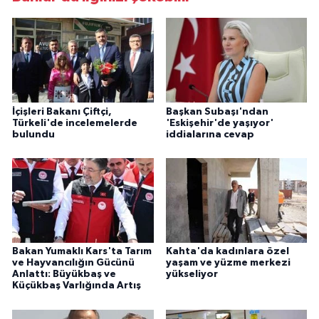
İçişleri Bakanı Çiftçi,
Başkan Subaşı'ndan
Türkeli'de incelemelerde
'Eskişehir'de yaşıyor'
bulundu
iddialarına cevap
Bakan Yumaklı Kars'ta Tarım
Kahta'da kadınlara özel
ve Hayvancılığın Gücünü
yaşam ve yüzme merkezi
Anlattı: Büyükbaş ve
yükseliyor
Küçükbaş Varlığında Artış