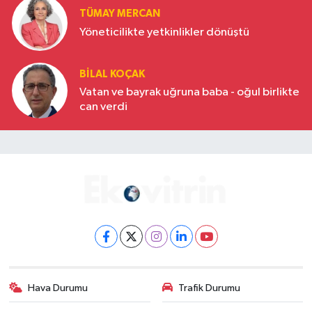
TÜMAY MERCAN
Yöneticilikte yetkinlikler dönüştü
BILAL KOÇAK
Vatan ve bayrak uğruna baba - oğul birlikte
can verdi
Hava Durumu
Trafik Durumu