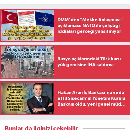
DMM'den "Mekke Anlaşması"
açıklaması: NATO ile çeliştiği
iddiaları gerçeği yansıtmıyor
Rusya açıklarındaki Türk kuru
yük gemisine İHA saldırısı
Hakan Aran İş Bankası'na veda
etti! Şişecam'ın Yönetim Kurulu
Başkanı oldu, yeni genel müdür
belli oldu
Bunlar da ilginizi çekebilir