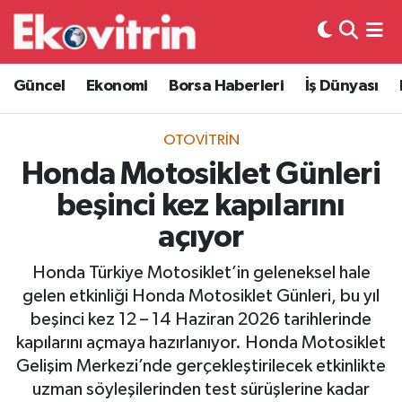
Güncel
Hava Durumu
Güncel
Ekonomi
Borsa Haberleri
İş Dünyası
Ekonomi
Trafik Durumu
OTOVITRIN
Borsa Haberleri
Süper Lig Puan Durumu ve Fikstür
Honda Motosiklet Günleri
beşinci kez kapılarını
İş Dünyası
Tüm Manşetler
açıyor
Lojistik
Son Dakika Haberleri
Honda Türkiye Motosiklet’in geleneksel hale
gelen etkinliği Honda Motosiklet Günleri, bu yıl
Otovitrin
Haber Arşivi
beşinci kez 12 – 14 Haziran 2026 tarihlerinde
kapılarını açmaya hazırlanıyor. Honda Motosiklet
Asayiş
Gelişim Merkezi’nde gerçekleştirilecek etkinlikte
uzman söyleşilerinden test sürüşlerine kadar
Magazin