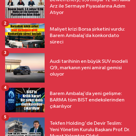
Arz ile Sermaye Piyasalarına Adım
Atıyor
2
Maliyet krizi Borsa şirketini vurdu:
Barem Ambalaj’da konkordato
süreci
3
Audi tarihinin en büyük SUV modeli
Q9, markanın yeni amiral gemisi
oluyor
4
Barem Ambalaj’da yeni gelişme:
BARMA tüm BIST endekslerinden
çıkarılıyor
5
Tekfen Holding'de Devir Teslim:
Yeni Yönetim Kurulu Başkanı Prof. Dr.