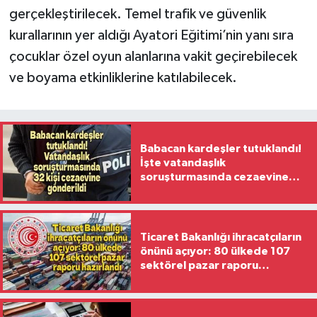
gerçekleştirilecek. Temel trafik ve güvenlik
kurallarının yer aldığı Ayatori Eğitimi’nin yanı sıra
çocuklar özel oyun alanlarına vakit geçirebilecek
ve boyama etkinliklerine katılabilecek.
Babacan kardeşler tutuklandı!
İşte vatandaşlık
soruşturmasında cezaevine
gönderilen 32 isim
Ticaret Bakanlığı ihracatçıların
önünü açıyor: 80 ülkede 107
sektörel pazar raporu
hazırlandı