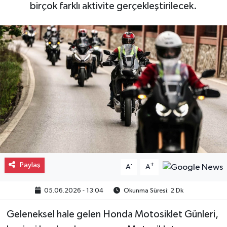
birçok farklı aktivite gerçekleştirilecek.
Gayrimenkul
Spor
Eğitim
Paylaş
-
+
A
A
05.06.2026 - 13:04
Okunma Süresi: 2 Dk
Geleneksel hale gelen Honda Motosiklet Günleri,