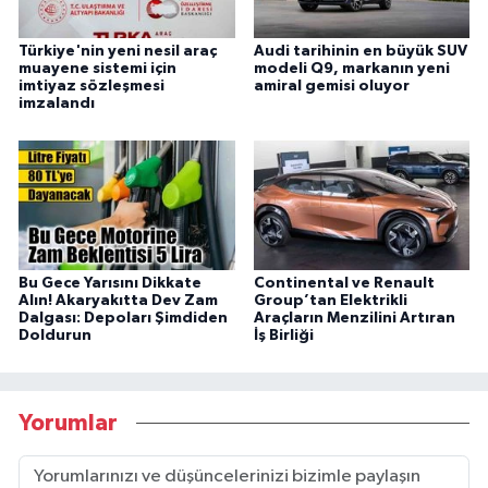
Türkiye'nin yeni nesil araç
Audi tarihinin en büyük SUV
muayene sistemi için
modeli Q9, markanın yeni
imtiyaz sözleşmesi
amiral gemisi oluyor
imzalandı
Bu Gece Yarısını Dikkate
Continental ve Renault
Alın! Akaryakıtta Dev Zam
Group’tan Elektrikli
Dalgası: Depoları Şimdiden
Araçların Menzilini Artıran
Doldurun
İş Birliği
Yorumlar