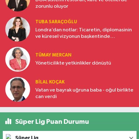
zorunlu oluyor
TUBA SARAÇOĞLU
Londra’dan notlar: Ticaretin, diplomasinin
ve küresel vizyonun başkentinde
Türkiye’nin yükselen gücü
TÜMAY MERCAN
Yöneticilikte yetkinlikler dönüştü
BILAL KOÇAK
Vatan ve bayrak uğruna baba - oğul birlikte
can verdi
Süper Lig Puan Durumu
Süper Lig