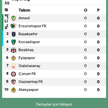
#
Takım
O
P
1
Amed
0
0
2
Erzurumspor FK
0
0
3
Başakşehir
0
0
4
Kocaelispor
0
0
5
Beşiktaş
0
0
6
Eyüpspor
0
0
7
Galatasaray
0
0
8
Çorum FK
0
0
9
Gaziantep FK
0
0
10
Alanyaspor
0
0
Detaylar için tıklayın