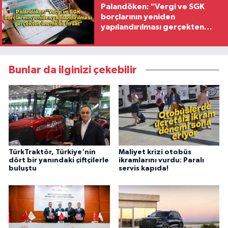
Palandöken: "Vergi ve SGK
borçlarının yeniden
yapılandırılması gerçekten
önemli bir fırsat"
Bunlar da ilginizi çekebilir
TürkTraktör, Türkiye'nin
Maliyet krizi otobüs
dört bir yanındaki çiftçilerle
ikramlarını vurdu: Paralı
buluştu
servis kapıda!