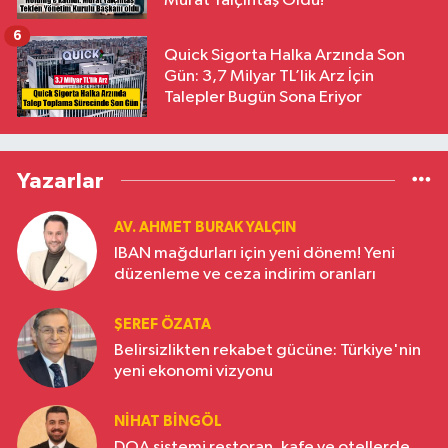
Murat Yalçıntaş Oldu!
6
Quick Sigorta Halka Arzında Son
Gün: 3,7 Milyar TL’lik Arz İçin
Talepler Bugün Sona Eriyor
Yazarlar
AV. AHMET BURAK YALÇIN
IBAN mağdurları için yeni dönem! Yeni
düzenleme ve ceza indirim oranları
ŞEREF ÖZATA
Belirsizlikten rekabet gücüne: Türkiye'nin
yeni ekonomi vizyonu
NIHAT BINGÖL
DOA sistemi restoran, kafe ve otellerde