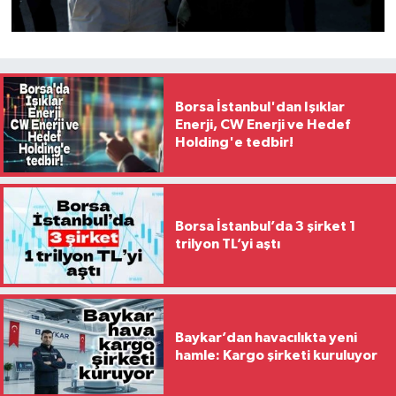
Borsa İstanbul'dan Işıklar
Enerji, CW Enerji ve Hedef
Holding'e tedbir!
Borsa İstanbul’da 3 şirket 1
trilyon TL’yi aştı
Baykar’dan havacılıkta yeni
hamle: Kargo şirketi kuruluyor