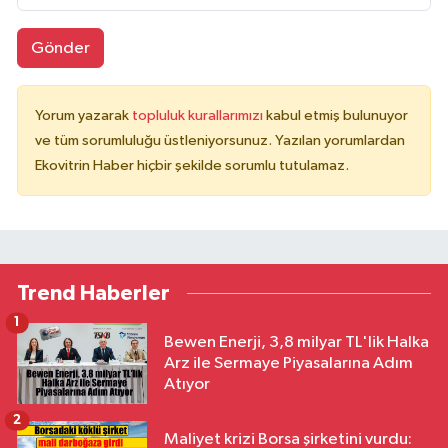
Gönder
Yorum yazarak
topluluk kurallarımızı
kabul etmiş bulunuyor
ve tüm sorumluluğu üstleniyorsunuz. Yazılan yorumlardan
Ekovitrin Haber hiçbir şekilde sorumlu tutulamaz.
Trend Haberler
1
Bewen Enerji, 3,8 milyar TL'lik Halka
Arz ile Sermaye Piyasalarına Adım
Atıyor
2
Maliyet krizi Borsa şirketini vurdu: