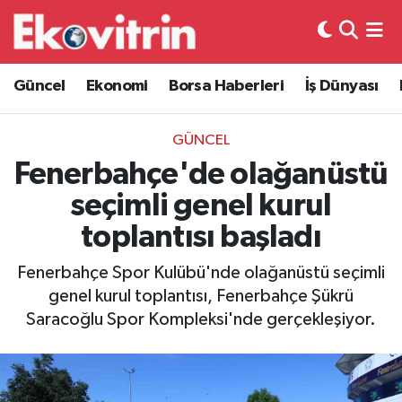
Güncel
Hava Durumu
Güncel
Ekonomi
Borsa Haberleri
İş Dünyası
Ekonomi
Trafik Durumu
GÜNCEL
Borsa Haberleri
Süper Lig Puan Durumu ve Fikstür
Fenerbahçe'de olağanüstü
seçimli genel kurul
İş Dünyası
Tüm Manşetler
toplantısı başladı
Lojistik
Son Dakika Haberleri
Fenerbahçe Spor Kulübü'nde olağanüstü seçimli
genel kurul toplantısı, Fenerbahçe Şükrü
Otovitrin
Haber Arşivi
Saracoğlu Spor Kompleksi'nde gerçekleşiyor.
Asayiş
Magazin