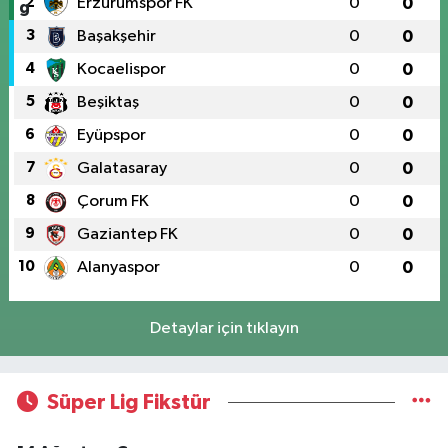
2
Erzurumspor FK
0
0
3
Başakşehir
0
0
4
Kocaelispor
0
0
5
Beşiktaş
0
0
6
Eyüpspor
0
0
7
Galatasaray
0
0
8
Çorum FK
0
0
9
Gaziantep FK
0
0
10
Alanyaspor
0
0
Detaylar için tıklayın
Süper Lig Fikstür