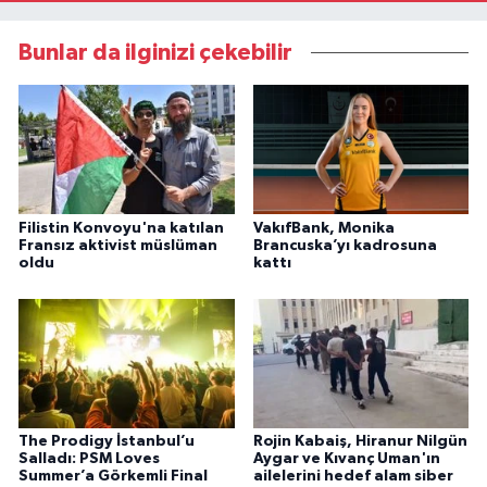
Bunlar da ilginizi çekebilir
Filistin Konvoyu'na katılan
VakıfBank, Monika
Fransız aktivist müslüman
Brancuska’yı kadrosuna
oldu
kattı
The Prodigy İstanbul’u
Rojin Kabaiş, Hiranur Nilgün
Salladı: PSM Loves
Aygar ve Kıvanç Uman'ın
Summer’a Görkemli Final
ailelerini hedef alam siber