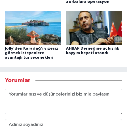
zorbalara operasyon
Jolly’den Karadağ’ı vizesiz
AHBAP Derneğine üç kişilik
görmek isteyenlere
kayyım heyeti atandı
avantajlı tur seçenekleri
Yorumlar