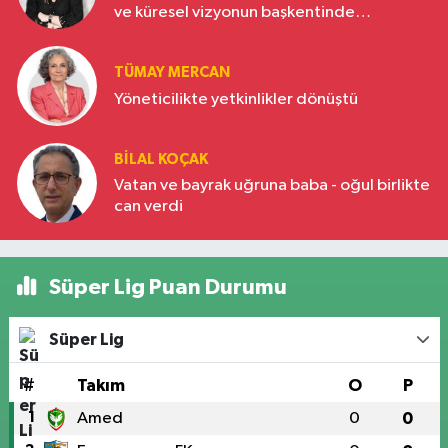
ve küresel vizyonun başkentinde
Türkiye’nin yükselen gücü
TÜMAY MERCAN
Yöneticilikte yetkinlikler dönüştü
BILAL KOÇAK
Vatan ve bayrak uğruna baba - oğul birlikte
can verdi
Süper Lig Puan Durumu
Süper Lig
#
Takım
O
P
1
Amed
0
0