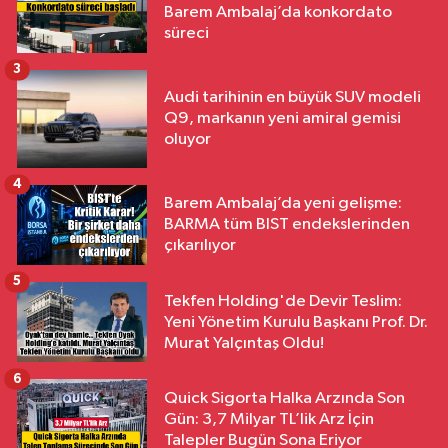
Barem Ambalaj’da konkordato
süreci
3
Audi tarihinin en büyük SUV modeli
Q9, markanın yeni amiral gemisi
oluyor
4
Barem Ambalaj’da yeni gelişme:
BARMA tüm BIST endekslerinden
çıkarılıyor
5
Tekfen Holding'de Devir Teslim:
Yeni Yönetim Kurulu Başkanı Prof. Dr.
Murat Yalçıntaş Oldu!
6
Quick Sigorta Halka Arzında Son
Gün: 3,7 Milyar TL’lik Arz İçin
Talepler Bugün Sona Eriyor