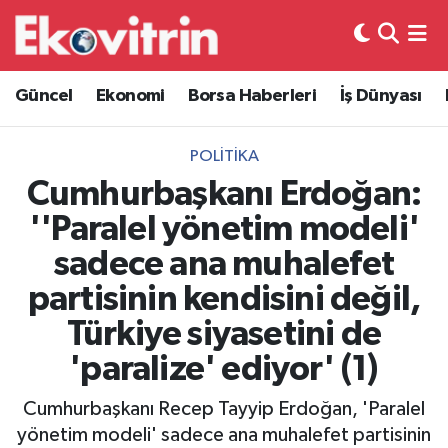
Güncel
Hava Durumu
Güncel
Ekonomi
Borsa Haberleri
İş Dünyası
Ekonomi
Trafik Durumu
POLITIKA
Borsa Haberleri
Süper Lig Puan Durumu ve Fikstür
Cumhurbaşkanı Erdoğan:
''Paralel yönetim modeli'
İş Dünyası
Tüm Manşetler
sadece ana muhalefet
Lojistik
Son Dakika Haberleri
partisinin kendisini değil,
Türkiye siyasetini de
Otovitrin
Haber Arşivi
'paralize' ediyor' (1)
Asayiş
Cumhurbaşkanı Recep Tayyip Erdoğan, 'Paralel
Magazin
yönetim modeli' sadece ana muhalefet partisinin