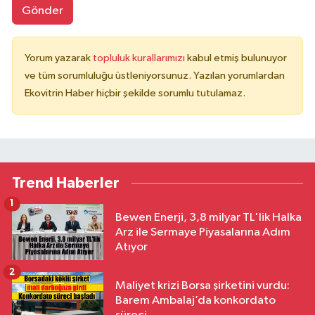
Gönder
Yorum yazarak
topluluk kurallarımızı
kabul etmiş bulunuyor
ve tüm sorumluluğu üstleniyorsunuz. Yazılan yorumlardan
Ekovitrin Haber hiçbir şekilde sorumlu tutulamaz.
Trend Haberler
1
Bewen Enerji, 3,8 milyar TL'lik Halka
Arz ile Sermaye Piyasalarına Adım
Atıyor
2
Maliyet krizi Borsa şirketini vurdu:
Barem Ambalaj’da konkordato