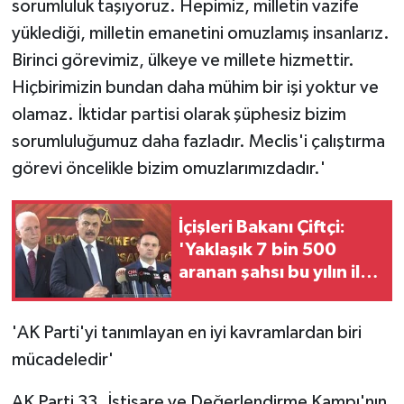
sorumluluk taşıyoruz. Hepimiz, milletin vazife
yüklediği, milletin emanetini omuzlamış insanlarız.
Birinci görevimiz, ülkeye ve millete hizmettir.
Hiçbirimizin bundan daha mühim bir işi yoktur ve
olamaz. İktidar partisi olarak şüphesiz bizim
sorumluluğumuz daha fazladır. Meclis'i çalıştırma
görevi öncelikle bizim omuzlarımızdadır.'
İçişleri Bakanı Çiftçi:
'Yaklaşık 7 bin 500
aranan şahsı bu yılın ilk
7 yılında yakalamış
durumdayız'
'AK Parti'yi tanımlayan en iyi kavramlardan biri
mücadeledir'
AK Parti 33. İstişare ve Değerlendirme Kampı'nın