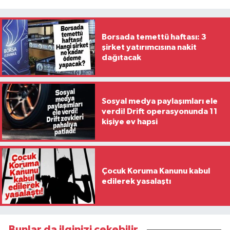
Borsada temettü haftası: 3
şirket yatırımcısına nakit
dağıtacak
Sosyal medya paylaşımları ele
verdi! Drift operasyonunda 11
kişiye ev hapsi
Çocuk Koruma Kanunu kabul
edilerek yasalaştı
Bunlar da ilginizi çekebilir