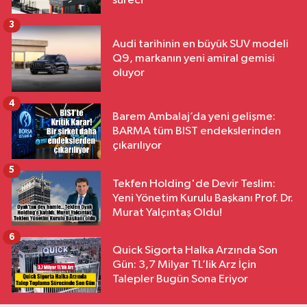
süreci
3
Audi tarihinin en büyük SUV modeli
Q9, markanın yeni amiral gemisi
oluyor
4
Barem Ambalaj’da yeni gelişme:
BARMA tüm BIST endekslerinden
çıkarılıyor
5
Tekfen Holding'de Devir Teslim:
Yeni Yönetim Kurulu Başkanı Prof. Dr.
Murat Yalçıntaş Oldu!
6
Quick Sigorta Halka Arzında Son
Gün: 3,7 Milyar TL’lik Arz İçin
Talepler Bugün Sona Eriyor