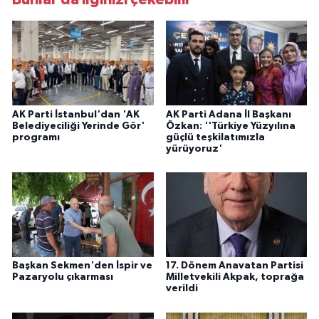
AK Parti İstanbul'dan 'AK
AK Parti Adana İl Başkanı
Belediyeciliği Yerinde Gör'
Özkan: ''Türkiye Yüzyılına
programı
güçlü teşkilatımızla
yürüyoruz'
Başkan Sekmen'den İspir ve
17. Dönem Anavatan Partisi
Pazaryolu çıkarması
Milletvekili Akpak, toprağa
verildi