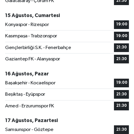
Galatasaray - Çorum FK
21:30
15 Ağustos, Cumartesi
Konyaspor - Rizespor
19:00
Kasımpaşa - Trabzonspor
19:00
Gençlerbirliği S.K. - Fenerbahçe
21:30
Gaziantep FK - Alanyaspor
21:30
16 Ağustos, Pazar
Başakşehir - Kocaelispor
19:00
Beşiktaş - Eyüpspor
21:30
Amed - Erzurumspor FK
21:30
17 Ağustos, Pazartesi
Samsunspor - Göztepe
21:30