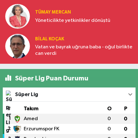
Türkiye’nin yükselen gücü
TÜMAY MERCAN
Yöneticilikte yetkinlikler dönüştü
BILAL KOÇAK
Vatan ve bayrak uğruna baba - oğul birlikte
can verdi
Süper Lig Puan Durumu
Süper Lig
#
Takım
O
P
1
Amed
0
0
2
Erzurumspor FK
0
0