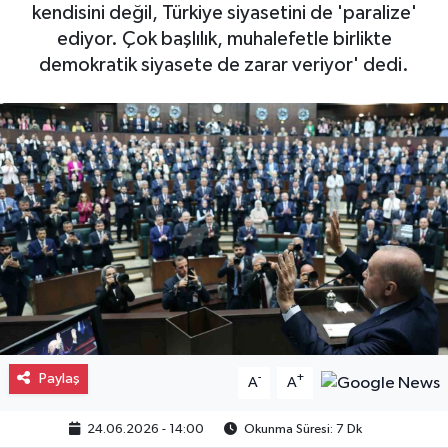
kendisini değil, Türkiye siyasetini de 'paralize'
Gayrimenkul
ediyor. Çok başlılık, muhalefetle birlikte
demokratik siyasete de zarar veriyor' dedi.
Spor
Eğitim
Paylaş
-
+
A
A
24.06.2026 - 14:00
Okunma Süresi: 7 Dk