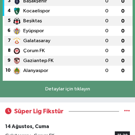
3
Başakşehir
0
0
4
Kocaelispor
0
0
5
Beşiktaş
0
0
6
Eyüpspor
0
0
7
Galatasaray
0
0
8
Çorum FK
0
0
9
Gaziantep FK
0
0
10
Alanyaspor
0
0
Detaylar için tıklayın
Süper Lig Fikstür
14 Ağustos, Cuma