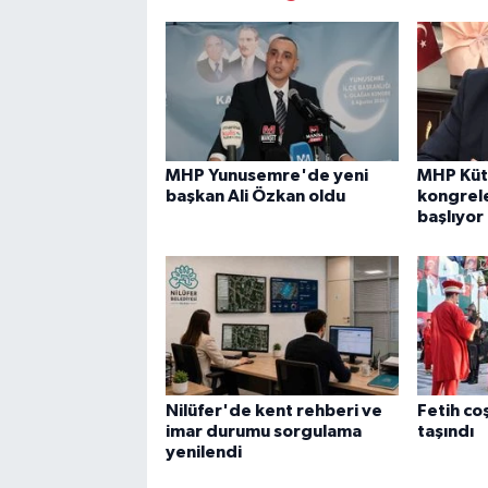
MHP Yunusemre'de yeni
MHP Küt
başkan Ali Özkan oldu
kongrele
başlıyor
Nilüfer'de kent rehberi ve
Fetih co
imar durumu sorgulama
taşındı
yenilendi