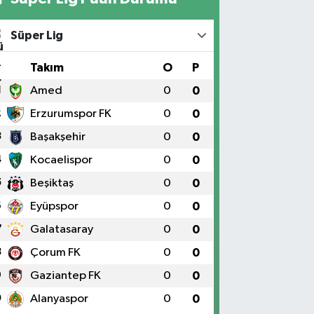
Süper Lig
#
Takım
O
P
1
Amed
0
0
2
Erzurumspor FK
0
0
3
Başakşehir
0
0
4
Kocaelispor
0
0
5
Beşiktaş
0
0
6
Eyüpspor
0
0
7
Galatasaray
0
0
8
Çorum FK
0
0
9
Gaziantep FK
0
0
0
Alanyaspor
0
0