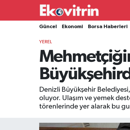
Güncel
Hava Durumu
Güncel
Ekonomi
Borsa Haberleri
Ekonomi
Trafik Durumu
YEREL
Mehmetçiğin
Borsa Haberleri
Süper Lig Puan Durumu ve Fikstür
İş Dünyası
Tüm Manşetler
Büyükşehird
Lojistik
Son Dakika Haberleri
Denizli Büyükşehir Belediyesi,
Otovitrin
Haber Arşivi
oluyor. Ulaşım ve yemek deste
törenlerinde yer alarak bu gur
Asayiş
Magazin