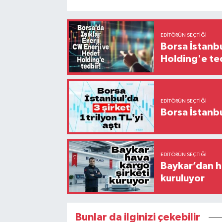
EDITÖRÜN SEÇTIĞI
Borsa İstanbu
Holding'e te
EDITÖRÜN SEÇTIĞI
EDITÖRÜN SEÇTIĞI
Baykar’dan ha
kuruluyor
Bunlar da ilginizi çekebilir