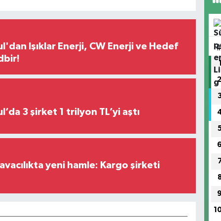
l'dan Işıklar Enerji, CW Enerji ve Hedef
dbir!
Borsa İstanbul’da 3 şirket 1 trilyon TL’yi aştı
vacılıkta yeni hamle: Kargo şirketi
1