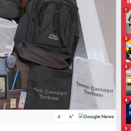
T
1
2
3
4
-
+
A
A
5