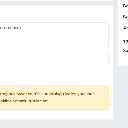
Ba
Be
Am
1
Sa
tmiş bulunuyor ve tüm sorumluluğu üstleniyorsunuz.
 şekilde sorumlu tutulamaz.