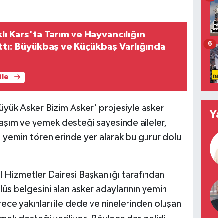
ı Kars'ta Tarım ve Hayvancılığın
6
tı: Büyükbaş ve Küçükbaş Varlığında
üle
Büyük Asker Bizim Asker' projesiyle asker
Y
Ulaşım ve yemek desteği sayesinde aileler,
n yemin törenlerinde yer alarak bu gurur dolu
l Hizmetler Dairesi Başkanlığı tarafından
s belgesini alan asker adaylarının yemin
rece yakınları ile dede ve ninelerinden oluşan