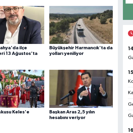
ahya'da ilçe
Büyükşehir Harmancık'ta da
1
ri 13 Ağustos'ta
yolları yeniliyor
Ga
1
Ko
Ka
Ge
şkusu Keles'e
Başkan Aras 2,5 yılın
Ga
hesabını veriyor
1