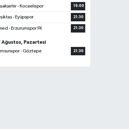
şakşehir - Kocaelispor
19:00
şiktaş - Eyüpspor
21:30
ed - Erzurumspor FK
21:30
7 Ağustos, Pazartesi
msunspor - Göztepe
21:30