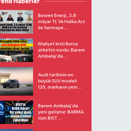
rend Haberler
Bewen Enerji, 3,8
milyar TL'lik Halka Arz
ile Sermaye
Piyasalarına Adım
Atıyor
Maliyet krizi Borsa
şirketini vurdu: Barem
Ambalaj’da
konkordato süreci
Audi tarihinin en
büyük SUV modeli
Q9, markanın yeni
amiral gemisi oluyor
Barem Ambalaj’da
yeni gelişme: BARMA
tüm BIST
endekslerinden
çıkarılıyor