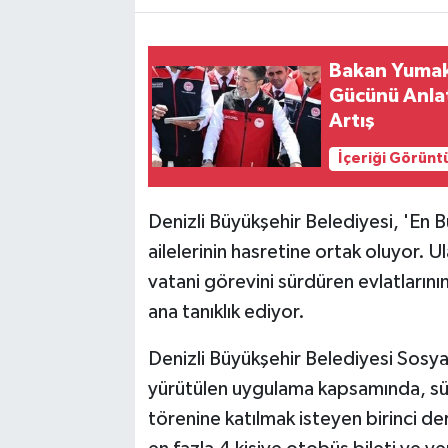
Bakan Yumakl
Gücünü Anlat
Artış
İçeriği Görünt
Denizli Büyükşehir Belediyesi, 'En 
ailelerinin hasretine ortak oluyor. 
vatani görevini sürdüren evlatlarını
ana tanıklık ediyor.
Denizli Büyükşehir Belediyesi Sosya
yürütülen uygulama kapsamında, sülü
törenine katılmak isteyen birinci de