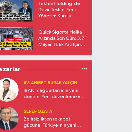
Tekfen Holding'de
Devir Teslim: Yeni
Yönetim Kurulu
Başkanı Prof. Dr. Murat
Yalçıntaş Oldu!
Quick Sigorta Halka
Arzında Son Gün: 3,7
Milyar TL’lik Arz İçin
Talepler Bugün Sona
Eriyor
azarlar
AV. AHMET BURAK YALÇIN
IBAN mağdurları için yeni
dönem! Yeni düzenleme ve
ceza indirim oranları
ŞEREF ÖZATA
Belirsizlikten rekabet
gücüne: Türkiye'nin yeni
ekonomi vizyonu