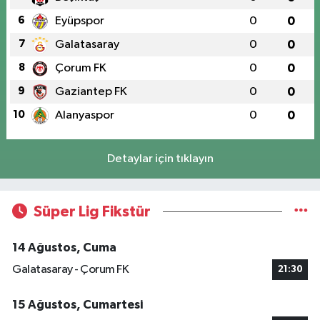
6
Eyüpspor
0
0
7
Galatasaray
0
0
8
Çorum FK
0
0
9
Gaziantep FK
0
0
10
Alanyaspor
0
0
Detaylar için tıklayın
Süper Lig Fikstür
14 Ağustos, Cuma
Galatasaray - Çorum FK
21:30
15 Ağustos, Cumartesi