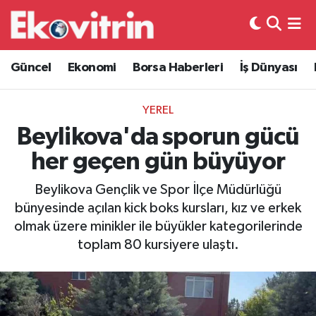
Güncel
Hava Durumu
Güncel
Ekonomi
Borsa Haberleri
İş Dünyası
Ekonomi
Trafik Durumu
YEREL
Borsa Haberleri
Süper Lig Puan Durumu ve Fikstür
Beylikova'da sporun gücü
her geçen gün büyüyor
İş Dünyası
Tüm Manşetler
Beylikova Gençlik ve Spor İlçe Müdürlüğü
Lojistik
Son Dakika Haberleri
bünyesinde açılan kick boks kursları, kız ve erkek
olmak üzere minikler ile büyükler kategorilerinde
Otovitrin
Haber Arşivi
toplam 80 kursiyere ulaştı.
Asayiş
Magazin