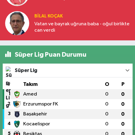
BILAL KOÇAK
Vatan ve bayrak uğruna baba - oğul birlikte
can verdi
Süper Lig Puan Durumu
Süper Lig
#
Takım
O
P
1
Amed
0
0
2
Erzurumspor FK
0
0
3
Başakşehir
0
0
4
Kocaelispor
0
0
5
Beşiktaş
0
0