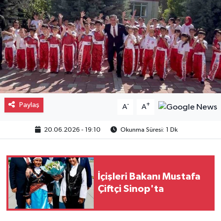
Gayrimenkul
Spor
Eğitim
Paylaş
-
+
A
A
20.06.2026 - 19:10
Okunma Süresi: 1 Dk
İçişleri Bakanı Mustafa
Çiftçi Sinop'ta