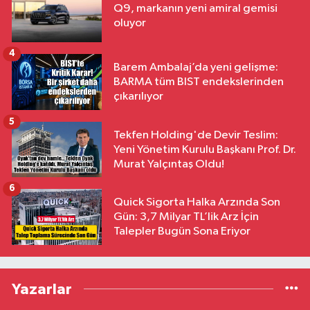
Q9, markanın yeni amiral gemisi
oluyor
4
Barem Ambalaj’da yeni gelişme:
BARMA tüm BIST endekslerinden
çıkarılıyor
5
Tekfen Holding'de Devir Teslim:
Yeni Yönetim Kurulu Başkanı Prof. Dr.
Murat Yalçıntaş Oldu!
6
Quick Sigorta Halka Arzında Son
Gün: 3,7 Milyar TL’lik Arz İçin
Talepler Bugün Sona Eriyor
Yazarlar