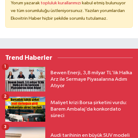
Yorum yazarak
topluluk kurallarımızı
kabul etmiş bulunuyor
ve tüm sorumluluğu üstleniyorsunuz. Yazılan yorumlardan
Ekovitrin Haber hiçbir şekilde sorumlu tutulamaz.
Trend Haberler
1
Bewen Enerji, 3,8 milyar TL'lik Halka
Arz ile Sermaye Piyasalarına Adım
Atıyor
2
Maliyet krizi Borsa şirketini vurdu:
Barem Ambalaj’da konkordato
süreci
3
Audi tarihinin en büyük SUV modeli