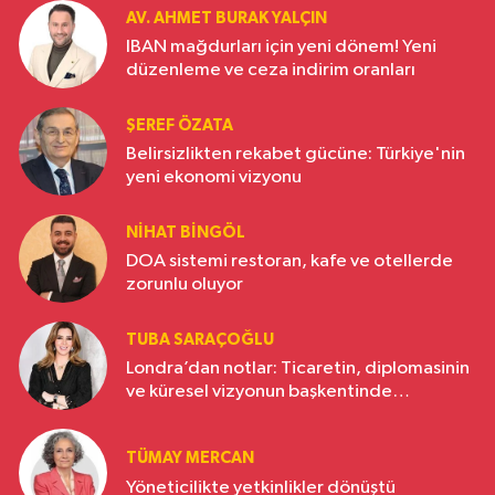
AV. AHMET BURAK YALÇIN
IBAN mağdurları için yeni dönem! Yeni
düzenleme ve ceza indirim oranları
ŞEREF ÖZATA
Belirsizlikten rekabet gücüne: Türkiye'nin
yeni ekonomi vizyonu
NIHAT BINGÖL
DOA sistemi restoran, kafe ve otellerde
zorunlu oluyor
TUBA SARAÇOĞLU
Londra’dan notlar: Ticaretin, diplomasinin
ve küresel vizyonun başkentinde
Türkiye’nin yükselen gücü
TÜMAY MERCAN
Yöneticilikte yetkinlikler dönüştü