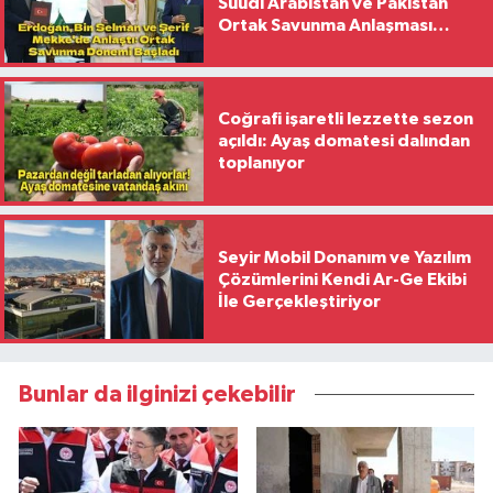
Suudi Arabistan ve Pakistan
Ortak Savunma Anlaşması
İmzaladı
Coğrafi işaretli lezzette sezon
açıldı: Ayaş domatesi dalından
toplanıyor
Seyir Mobil Donanım ve Yazılım
Çözümlerini Kendi Ar-Ge Ekibi
İle Gerçekleştiriyor
Bunlar da ilginizi çekebilir