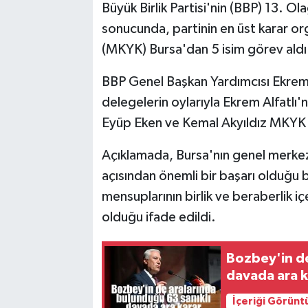
Büyük Birlik Partisi'nin (BBP) 13. O
sonucunda, partinin en üst karar o
(MKYK) Bursa'dan 5 isim görev aldı
BBP Genel Başkan Yardımcısı Ekrem A
delegelerin oylarıyla Ekrem Alfatlı'nı
Eyüp Eken ve Kemal Akyıldız MKYK ü
Açıklamada, Bursa'nın genel merkezd
açısından önemli bir başarı olduğu be
mensuplarının birlik ve beraberlik i
olduğu ifade edildi.
Bozbey'in de
davada ara k
İçeriği Görünt