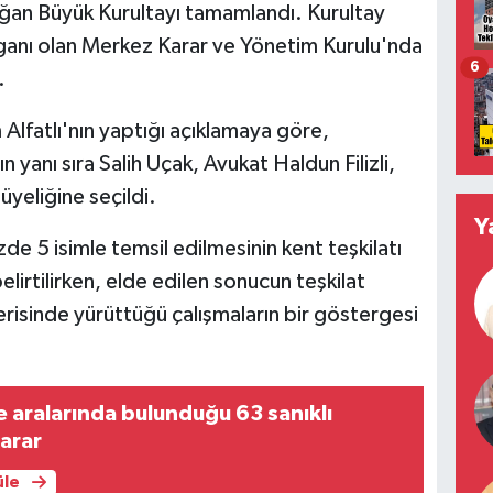
lağan Büyük Kurultayı tamamlandı. Kurultay
rganı olan Merkez Karar ve Yönetim Kurulu'nda
6
.
lfatlı'nın yaptığı açıklamaya göre,
n yanı sıra Salih Uçak, Avukat Haldun Filizli,
yeliğine seçildi.
Y
e 5 isimle temsil edilmesinin kent teşkilatı
lirtilirken, elde edilen sonucun teşkilat
çerisinde yürüttüğü çalışmaların bir göstergesi
 aralarında bulunduğu 63 sanıklı
arar
üle