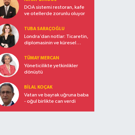
DOA sistemi restoran, kafe
ve otellerde zorunlu oluyor
TUBA SARAÇOĞLU
Londra’dan notlar: Ticaretin,
diplomasinin ve küresel
vizyonun başkentinde
Türkiye’nin yükselen gücü
TÜMAY MERCAN
Yöneticilikte yetkinlikler
dönüştü
BILAL KOÇAK
Vatan ve bayrak uğruna baba
- oğul birlikte can verdi