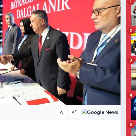
1
2
3
4
-
+
A
A
5