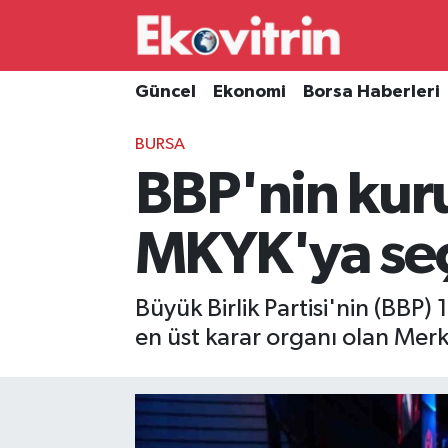
Güncel
Hava Durumu
Güncel
Ekonomi
Borsa Haberleri
Ekonomi
Trafik Durumu
BURSA
BBP'nin kuru
Borsa Haberleri
Süper Lig Puan Durumu ve Fikstür
İş Dünyası
Tüm Manşetler
MKYK'ya seç
Lojistik
Son Dakika Haberleri
Büyük Birlik Partisi'nin (BBP
Otovitrin
Haber Arşivi
en üst karar organı olan Mer
Asayiş
Magazin