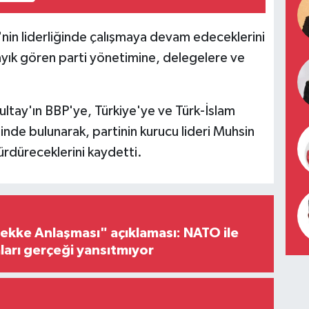
nin liderliğinde çalışmaya devam edeceklerini
 layık gören parti yönetimine, delegelere ve
ultay'ın BBP'ye, Türkiye'ye ve Türk-İslam
inde bulunarak, partinin kurucu lideri Muhsin
sürdüreceklerini kaydetti.
ke Anlaşması" açıklaması: NATO ile
iaları gerçeği yansıtmıyor