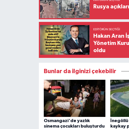
EDITÖRÜN SEÇTIĞI
Rusya açıklar
EDITÖRÜN SEÇTIĞI
Hakan Aran İş
Yönetim Kurul
oldu
Bunlar da ilginizi çekebilir
Osmangazi'de yazlık
İnegöllü
sinema çocukları buluşturdu
kaykay 