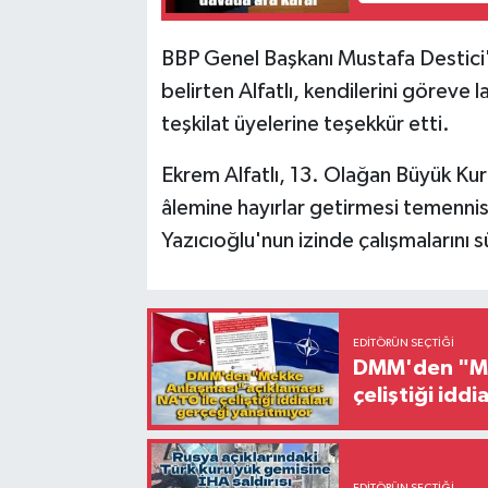
BBP Genel Başkanı Mustafa Destici'
belirten Alfatlı, kendilerini göreve
teşkilat üyelerine teşekkür etti.
Ekrem Alfatlı, 13. Olağan Büyük Kur
âlemine hayırlar getirmesi temennis
Yazıcıoğlu'nun izinde çalışmalarını 
EDITÖRÜN SEÇTIĞI
DMM'den "Mek
çeliştiği idd