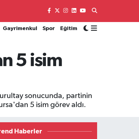
Gayrimenkul
Spor
Eğitim
n 5 isim
Kurultay sonucunda, partinin
rsa'dan 5 isim görev aldı.
rend Haberler