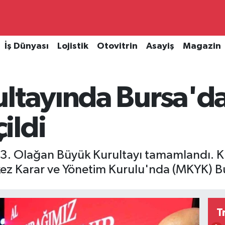
İş Dünyası
Lojistik
Otovitrin
Asayiş
Magazin
ltayında Bursa'da
ildi
) 13. Olağan Büyük Kurultayı tamamlandı. 
kez Karar ve Yönetim Kurulu'nda (MKYK) Bu
T