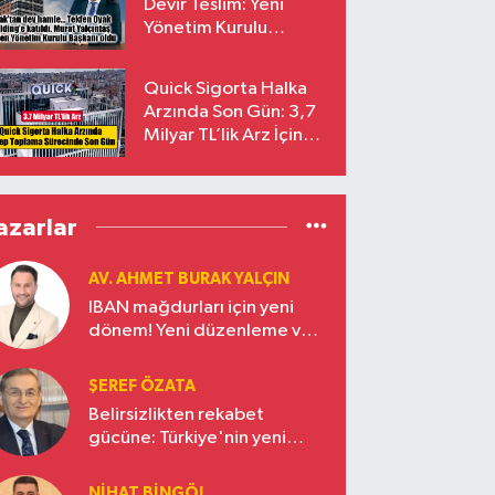
Devir Teslim: Yeni
Yönetim Kurulu
Başkanı Prof. Dr. Murat
Yalçıntaş Oldu!
Quick Sigorta Halka
Arzında Son Gün: 3,7
Milyar TL’lik Arz İçin
Talepler Bugün Sona
Eriyor
azarlar
AV. AHMET BURAK YALÇIN
IBAN mağdurları için yeni
dönem! Yeni düzenleme ve
ceza indirim oranları
ŞEREF ÖZATA
Belirsizlikten rekabet
gücüne: Türkiye'nin yeni
ekonomi vizyonu
NIHAT BINGÖL