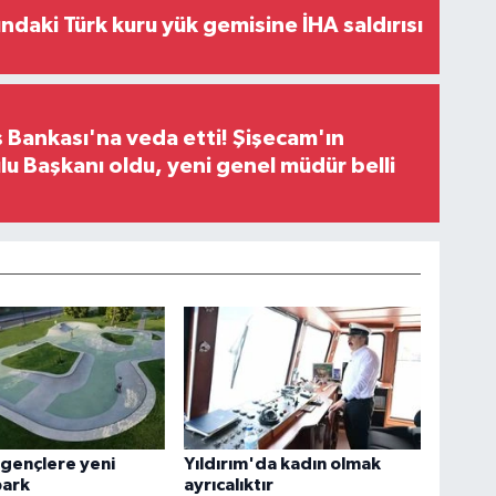
ındaki Türk kuru yük gemisine İHA saldırısı
 Bankası'na veda etti! Şişecam'ın
u Başkanı oldu, yeni genel müdür belli
 gençlere yeni
Yıldırım'da kadın olmak
park
ayrıcalıktır