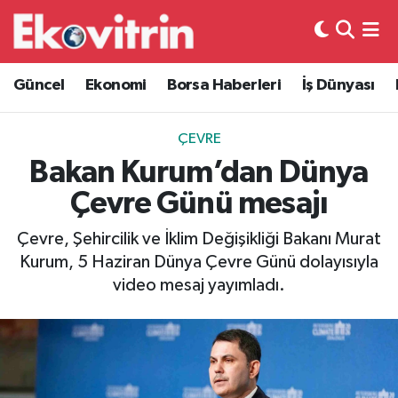
Güncel
Hava Durumu
Güncel
Ekonomi
Borsa Haberleri
İş Dünyası
Ekonomi
Trafik Durumu
ÇEVRE
Borsa Haberleri
Süper Lig Puan Durumu ve Fikstür
Bakan Kurum’dan Dünya
Çevre Günü mesajı
İş Dünyası
Tüm Manşetler
Çevre, Şehircilik ve İklim Değişikliği Bakanı Murat
Lojistik
Son Dakika Haberleri
Kurum, 5 Haziran Dünya Çevre Günü dolayısıyla
video mesaj yayımladı.
Otovitrin
Haber Arşivi
Asayiş
Magazin