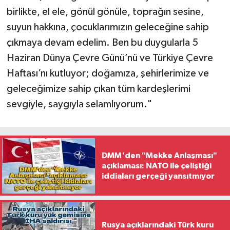
birlikte, el ele, gönül gönüle, toprağın sesine,
suyun hakkına, çocuklarımızın geleceğine sahip
çıkmaya devam edelim. Ben bu duygularla 5
Haziran Dünya Çevre Günü’nü ve Türkiye Çevre
Haftası’nı kutluyor; doğamıza, şehirlerimize ve
geleceğimize sahip çıkan tüm kardeşlerimi
sevgiyle, saygıyla selamlıyorum."
DMM'den "Mekke Anlaşması"
açıklaması: NATO ile çeliştiği
iddiaları gerçeği yansıtmıyor
Rusya açıklarındaki Türk kuru