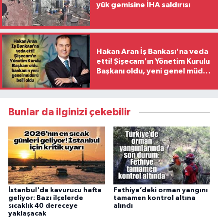
yük gemisine İHA saldırısı
Hakan Aran İş Bankası'na veda
etti! Şişecam'ın Yönetim Kurulu
Başkanı oldu, yeni genel müdür
belli oldu
Bunlar da ilginizi çekebilir
İstanbul'da kavurucu hafta
Fethiye’deki orman yangını
geliyor: Bazı ilçelerde
tamamen kontrol altına
sıcaklık 40 dereceye
alındı
yaklaşacak