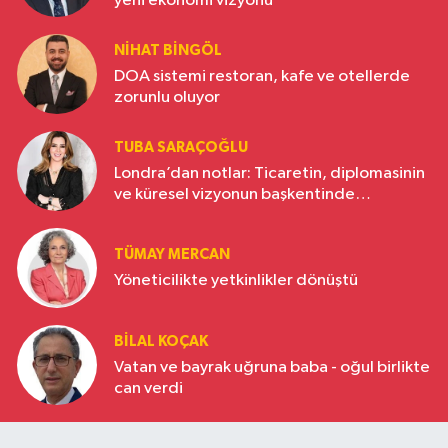
yeni ekonomi vizyonu
NIHAT BINGÖL
DOA sistemi restoran, kafe ve otellerde
zorunlu oluyor
TUBA SARAÇOĞLU
Londra’dan notlar: Ticaretin, diplomasinin
ve küresel vizyonun başkentinde
Türkiye’nin yükselen gücü
TÜMAY MERCAN
Yöneticilikte yetkinlikler dönüştü
BILAL KOÇAK
Vatan ve bayrak uğruna baba - oğul birlikte
can verdi