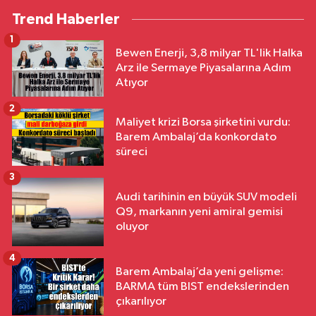
Trend Haberler
1
Bewen Enerji, 3,8 milyar TL'lik Halka
Arz ile Sermaye Piyasalarına Adım
Atıyor
2
Maliyet krizi Borsa şirketini vurdu:
Barem Ambalaj’da konkordato
süreci
3
Audi tarihinin en büyük SUV modeli
Q9, markanın yeni amiral gemisi
oluyor
4
Barem Ambalaj’da yeni gelişme:
BARMA tüm BIST endekslerinden
çıkarılıyor