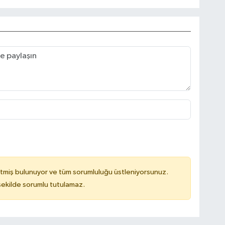
tmiş bulunuyor ve tüm sorumluluğu üstleniyorsunuz.
 şekilde sorumlu tutulamaz.