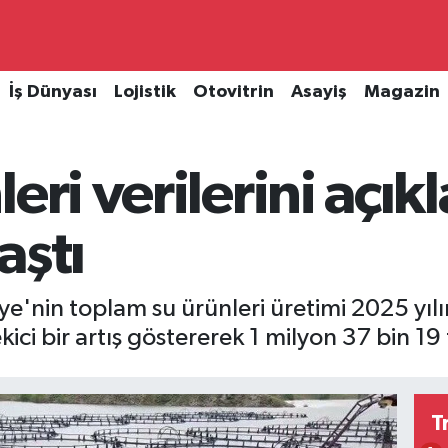
İş Dünyası
Lojistik
Otovitrin
Asayiş
Magazin
eri verilerini açık
aştı
ye'nin toplam su ürünleri üretimi 2025 yılın
ici bir artış göstererek 1 milyon 37 bin 19 
T