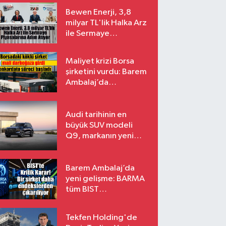
Bewen Enerji, 3,8
milyar TL'lik Halka Arz
ile Sermaye
Piyasalarına Adım
Atıyor
Maliyet krizi Borsa
şirketini vurdu: Barem
Ambalaj’da
konkordato süreci
Audi tarihinin en
büyük SUV modeli
Q9, markanın yeni
amiral gemisi oluyor
Barem Ambalaj’da
yeni gelişme: BARMA
tüm BIST
endekslerinden
çıkarılıyor
Tekfen Holding'de