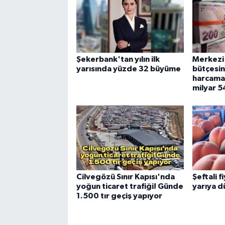
Şekerbank'tan yılın ilk
Merkezi
yarısında yüzde 32 büyüme
bütçesi
harcamas
milyar 5
Cilvegözü Sınır Kapısı'nda
Şeftali f
yoğun ticaret trafiği! Günde
yarıya d
1.500 tır geçiş yapıyor