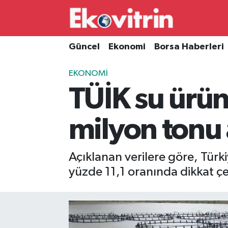
Güncel
Hava Durumu
Güncel
Ekonomi
Borsa Haberleri
Ekonomi
Trafik Durumu
EKONOMI
TÜİK su ürünl
Borsa Haberleri
Süper Lig Puan Durumu ve Fikstür
İş Dünyası
Tüm Manşetler
milyon tonu 
Lojistik
Son Dakika Haberleri
Açıklanan verilere göre, Türki
Otovitrin
Haber Arşivi
yüzde 11,1 oranında dikkat çek
Asayiş
Magazin