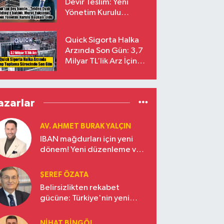
Devir Teslim: Yeni
Yönetim Kurulu
Başkanı Prof. Dr. Murat
Yalçıntaş Oldu!
Quick Sigorta Halka
Arzında Son Gün: 3,7
Milyar TL’lik Arz İçin
Talepler Bugün Sona
Eriyor
azarlar
AV. AHMET BURAK YALÇIN
IBAN mağdurları için yeni
dönem! Yeni düzenleme ve
ceza indirim oranları
ŞEREF ÖZATA
Belirsizlikten rekabet
gücüne: Türkiye'nin yeni
ekonomi vizyonu
NIHAT BINGÖL