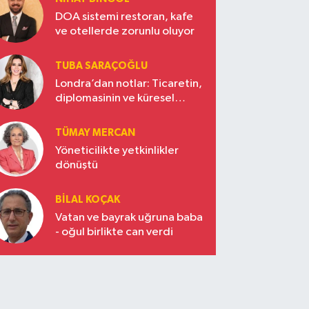
DOA sistemi restoran, kafe
ve otellerde zorunlu oluyor
TUBA SARAÇOĞLU
Londra’dan notlar: Ticaretin,
diplomasinin ve küresel
vizyonun başkentinde
Türkiye’nin yükselen gücü
TÜMAY MERCAN
Yöneticilikte yetkinlikler
dönüştü
BILAL KOÇAK
Vatan ve bayrak uğruna baba
- oğul birlikte can verdi