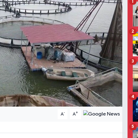
1
2
3
4
-
+
A
A
5