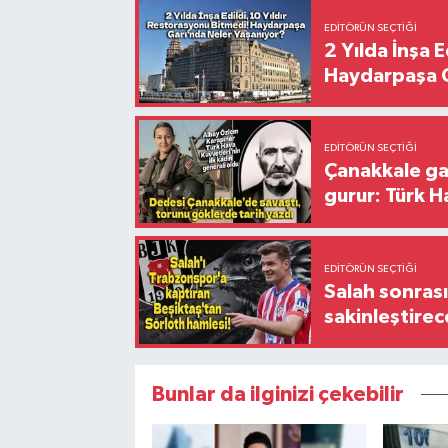
EDITÖRÜN SEÇTIĞI
2 Yılda İnşa 
Haydarpaşa G
EDITÖRÜN SEÇTIĞI
Çanakkale ga
gurur: Türk H
EDITÖRÜN SEÇTIĞI
Salah sonrası
sakinleştirec
Bunlar da ilginizi çekebilir