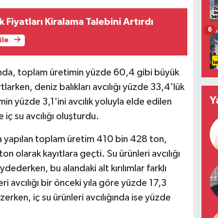
k Fiyatları Kiralama Talebini Artırdı
6
üle
nda, toplam üretimin yüzde 60,4 gibi büyük
ırtlarken, deniz balıkları avcılığı yüzde 33,4'lük
Y
min yüzde 3,1'ini avcılık yoluyla elde edilen
e iç su avcılığı oluşturdu.
 yapılan toplam üretim 410 bin 428 ton,
ton olarak kayıtlara geçti. Su ürünleri avcılığı
ederken, bu alandaki alt kırılımlar farklı
ri avcılığı bir önceki yıla göre yüzde 17,3
izerken, iç su ürünleri avcılığında ise yüzde