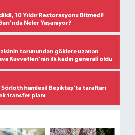
Edildi, 10 Yıldır Restorasyonu Bitmedi!
arı'nda Neler Yaşanıyor?
zisinin torunundan göklere uzanan
ava Kuvvetleri’nin ilk kadın generali oldu
 Sörloth hamlesi! Beşiktaş'ta taraftarı
ek transfer planı