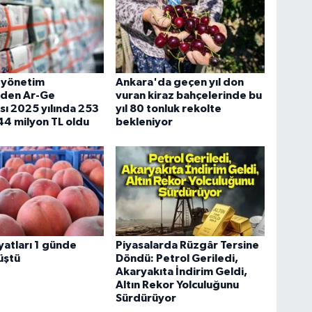
 yönetim
Ankara'da geçen yıl don
nden Ar-Ge
vuran kiraz bahçelerinde bu
ı 2025 yılında 253
yıl 80 tonluk rekolte
44 milyon TL oldu
bekleniyor
iyatları 1 günde
Piyasalarda Rüzgâr Tersine
üştü
Döndü: Petrol Geriledi,
Akaryakıta İndirim Geldi,
Altın Rekor Yolculuğunu
Sürdürüyor