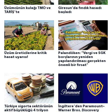
Üzümcünün kulağı TMO ve
Giresun’da fındık hasadı
TARİŞ’te
başladı
Üzüm üreticilerine kritik
Palandöken: "Vergi ve SGK
hasat uyarısı!
borçlarının yeniden
yapılandırılması gerçekten
önemli bir fırsat"
Türkiye sigorta sektörünün
İngiltere'den Paramount–
aktif büyüklüğü 4 trilyon
Warner Bros. Discovery