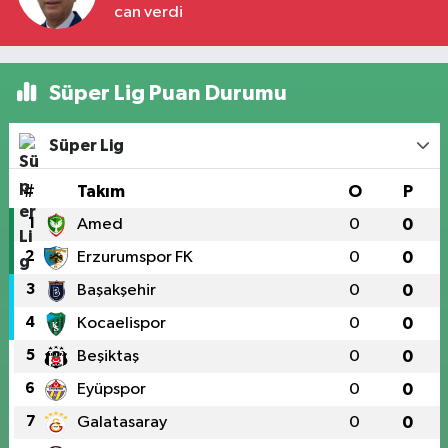
can verdi
Süper Lig Puan Durumu
Süper Lig
#
Takım
O
P
1
Amed
0
0
2
Erzurumspor FK
0
0
3
Başakşehir
0
0
4
Kocaelispor
0
0
5
Beşiktaş
0
0
6
Eyüpspor
0
0
7
Galatasaray
0
0