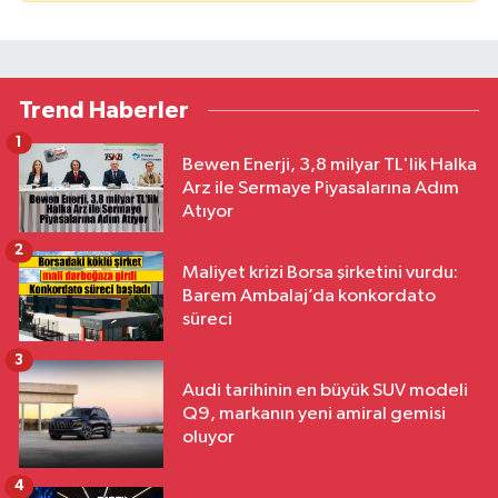
Trend Haberler
1
Bewen Enerji, 3,8 milyar TL'lik Halka
Arz ile Sermaye Piyasalarına Adım
Atıyor
2
Maliyet krizi Borsa şirketini vurdu:
Barem Ambalaj’da konkordato
süreci
3
Audi tarihinin en büyük SUV modeli
Q9, markanın yeni amiral gemisi
oluyor
4