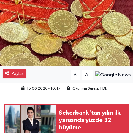
Gayrimenkul
Spor
Eğitim
Paylaş
-
+
A
A
15.06.2026 - 10:47
Okunma Süresi: 1 Dk
Şekerbank'tan yılın ilk
yarısında yüzde 32
büyüme