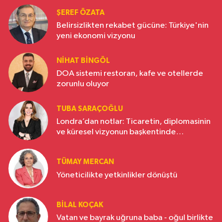
ŞEREF ÖZATA
Belirsizlikten rekabet gücüne: Türkiye'nin
yeni ekonomi vizyonu
NIHAT BINGÖL
DOA sistemi restoran, kafe ve otellerde
zorunlu oluyor
TUBA SARAÇOĞLU
Londra’dan notlar: Ticaretin, diplomasinin
ve küresel vizyonun başkentinde
Türkiye’nin yükselen gücü
TÜMAY MERCAN
Yöneticilikte yetkinlikler dönüştü
BILAL KOÇAK
Vatan ve bayrak uğruna baba - oğul birlikte