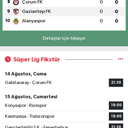
8
Çorum FK
0
0
9
Gaziantep FK
0
0
10
Alanyaspor
0
0
Detaylar için tıklayın
Süper Lig Fikstür
14 Ağustos, Cuma
Galatasaray - Çorum FK
21:30
15 Ağustos, Cumartesi
Konyaspor - Rizespor
19:00
Kasımpaşa - Trabzonspor
19:00
Gençlerbirliği S.K. - Fenerbahçe
21:30