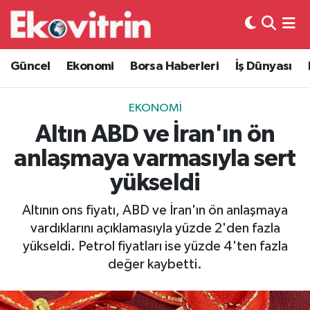
Güncel
Hava Durumu
Güncel
Ekonomi
Borsa Haberleri
İş Dünyası
Ekonomi
Trafik Durumu
EKONOMI
Borsa Haberleri
Süper Lig Puan Durumu ve Fikstür
Altın ABD ve İran'ın ön
anlaşmaya varmasıyla sert
İş Dünyası
Tüm Manşetler
yükseldi
Lojistik
Son Dakika Haberleri
Altının ons fiyatı, ABD ve İran'ın ön anlaşmaya
vardıklarını açıklamasıyla yüzde 2'den fazla
Otovitrin
Haber Arşivi
yükseldi. Petrol fiyatları ise yüzde 4'ten fazla
değer kaybetti.
Asayiş
Magazin