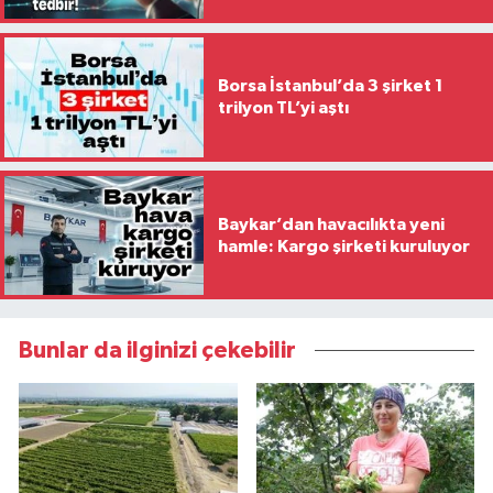
Borsa İstanbul’da 3 şirket 1
trilyon TL’yi aştı
Baykar’dan havacılıkta yeni
hamle: Kargo şirketi kuruluyor
Bunlar da ilginizi çekebilir