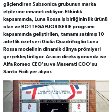
güçlendiren Subsonica grubunun marka
elçilerine emanet edil
iyor.
Etkinlik
kapsamında, Luna Rossa iş birliğinin ilk ürünü
olan ve BOTTEGAFUORISERIE programı
kapsamında geliştirilen, tamamı satılmış 10
adetlik özel seri Giulia Quadrifoglio Luna
Rossa modelinin dinamik dünya prömiyeri
gerçekleştiriliyor. Aracın direksiyonunda ise
Alfa Romeo CEO'su ve Maserati COO'su
Santo Ficili yer alıyor.