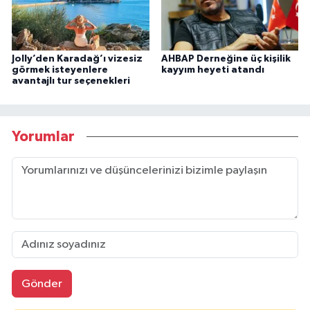
Jolly’den Karadağ’ı vizesiz
AHBAP Derneğine üç kişilik
görmek isteyenlere
kayyım heyeti atandı
avantajlı tur seçenekleri
Yorumlar
Gönder