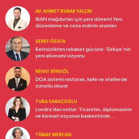
AV. AHMET BURAK YALÇIN
IBAN mağdurları için yeni dönem! Yeni
düzenleme ve ceza indirim oranları
ŞEREF ÖZATA
Belirsizlikten rekabet gücüne: Türkiye'nin
yeni ekonomi vizyonu
NIHAT BINGÖL
DOA sistemi restoran, kafe ve otellerde
zorunlu oluyor
TUBA SARAÇOĞLU
Londra’dan notlar: Ticaretin, diplomasinin
ve küresel vizyonun başkentinde
Türkiye’nin yükselen gücü
TÜMAY MERCAN