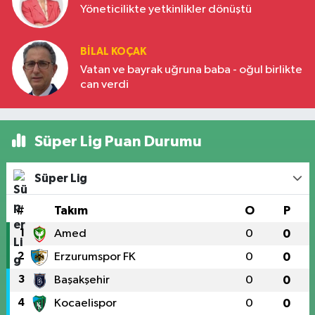
Yöneticilikte yetkinlikler dönüştü
BILAL KOÇAK
Vatan ve bayrak uğruna baba - oğul birlikte
can verdi
Süper Lig Puan Durumu
Süper Lig
#
Takım
O
P
1
Amed
0
0
2
Erzurumspor FK
0
0
3
Başakşehir
0
0
4
Kocaelispor
0
0