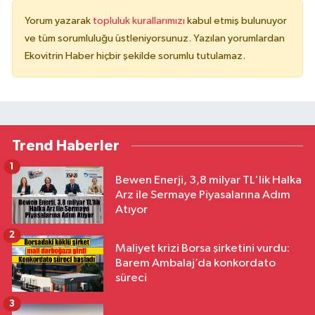
Yorum yazarak
topluluk kurallarımızı
kabul etmiş bulunuyor
ve tüm sorumluluğu üstleniyorsunuz. Yazılan yorumlardan
Ekovitrin Haber hiçbir şekilde sorumlu tutulamaz.
Trend Haberler
1
Bewen Enerji, 3,8 milyar TL'lik Halka
Arz ile Sermaye Piyasalarına Adım
Atıyor
2
Maliyet krizi Borsa şirketini vurdu:
Barem Ambalaj’da konkordato
süreci
3