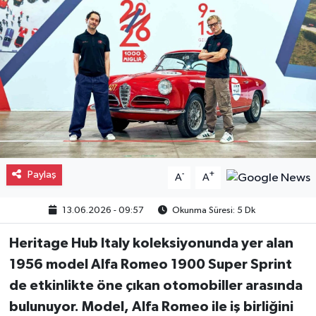
Gayrimenkul
Spor
Eğitim
Paylaş
-
+
A
A
13.06.2026 - 09:57
Okunma Süresi: 5 Dk
Heritage Hub Italy koleksiyonunda yer alan
1956 model Alfa Romeo 1900 Super Sprint
de etkinlikte öne çıkan
otomobiller
arasında
bulunuyor.
Model
, Alfa Romeo ile iş birliğini