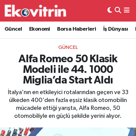
Güncel
Hava Durumu
Güncel
Ekonomi
Borsa Haberleri
İş Dünyası
Ekonomi
Trafik Durumu
GÜNCEL
Borsa Haberleri
Süper Lig Puan Durumu ve Fikstür
Alfa Romeo 50 Klasik
Modeli ile 44. 1000
İş Dünyası
Tüm Manşetler
Miglia’da Start Aldı
Lojistik
Son Dakika Haberleri
İtalya'nın en etkileyici rotalarından geçen ve 33
ülkeden 400'den fazla eşsiz klasik otomobilin
Otovitrin
Haber Arşivi
mücadele ettiği yarışta, Alfa Romeo, 50
otomobiliyle en güçlü şekilde yerini alıyor.
Asayiş
Magazin