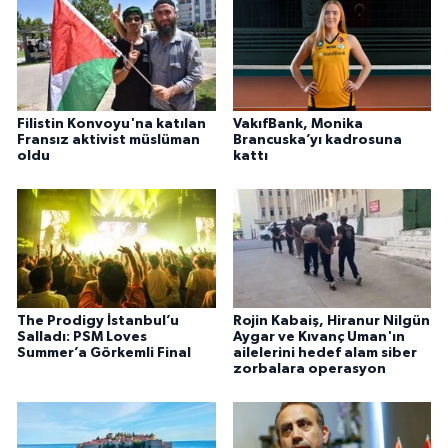
Filistin Konvoyu'na katılan
VakıfBank, Monika
Fransız aktivist müslüman
Brancuska’yı kadrosuna
oldu
kattı
The Prodigy İstanbul’u
Rojin Kabaiş, Hiranur Nilgün
Salladı: PSM Loves
Aygar ve Kıvanç Uman'ın
Summer’a Görkemli Final
ailelerini hedef alam siber
zorbalara operasyon