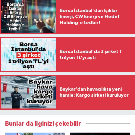
Borsa İstanbul'dan Işıklar
Enerji, CW Enerji ve Hedef
Holding'e tedbir!
Borsa İstanbul’da 3 şirket 1
trilyon TL’yi aştı
Baykar’dan havacılıkta yeni
hamle: Kargo şirketi kuruluyor
Bunlar da ilginizi çekebilir