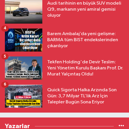
Audi tarihinin en büyük SUV modeli
Q9, markanın yeni amiral gemisi
oluyor
4
Barem Ambalaj’da yeni gelişme:
BARMA tüm BIST endekslerinden
çıkarılıyor
5
Tekfen Holding'de Devir Teslim:
Yeni Yönetim Kurulu Başkanı Prof. Dr.
Murat Yalçıntaş Oldu!
6
Quick Sigorta Halka Arzında Son
Gün: 3,7 Milyar TL’lik Arz İçin
Talepler Bugün Sona Eriyor
Yazarlar