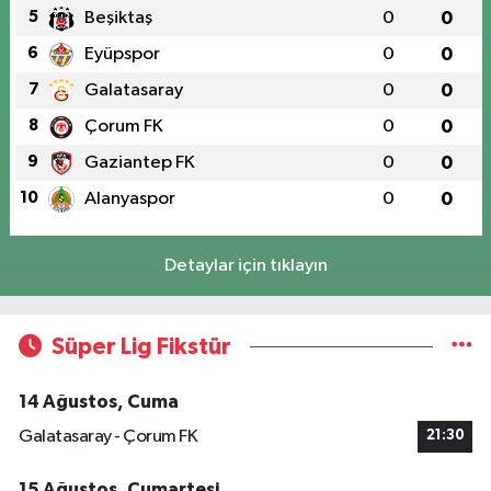
5
Beşiktaş
0
0
6
Eyüpspor
0
0
7
Galatasaray
0
0
8
Çorum FK
0
0
9
Gaziantep FK
0
0
10
Alanyaspor
0
0
Detaylar için tıklayın
Süper Lig Fikstür
14 Ağustos, Cuma
Galatasaray - Çorum FK
21:30
15 Ağustos, Cumartesi