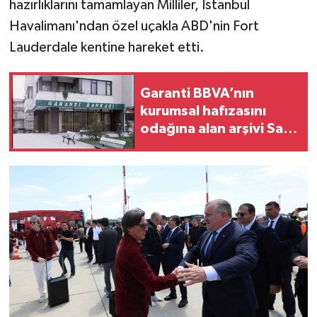
hazırlıklarını tamamlayan Milliler, İstanbul
Havalimanı'ndan özel uçakla ABD'nin Fort
Lauderdale kentine hareket etti.
Garanti BBVA’nın
kurumsal hafızasını
odağına alan arşivi Salt
Araştırma’da çevrimiçi
erişime açıldı.