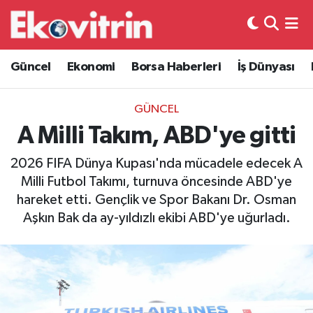
Güncel
Hava Durumu
Güncel
Ekonomi
Borsa Haberleri
İş Dünyası
Ekonomi
Trafik Durumu
GÜNCEL
Borsa Haberleri
Süper Lig Puan Durumu ve Fikstür
A Milli Takım, ABD'ye gitti
İş Dünyası
Tüm Manşetler
2026 FIFA Dünya Kupası'nda mücadele edecek A
Milli Futbol Takımı, turnuva öncesinde ABD'ye
Lojistik
Son Dakika Haberleri
hareket etti. Gençlik ve Spor Bakanı Dr. Osman
Aşkın Bak da ay-yıldızlı ekibi ABD'ye uğurladı.
Otovitrin
Haber Arşivi
Asayiş
Magazin