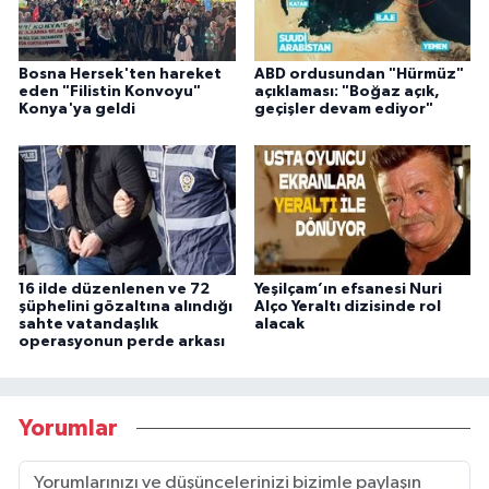
Bosna Hersek'ten hareket
ABD ordusundan "Hürmüz"
eden "Filistin Konvoyu"
açıklaması: "Boğaz açık,
Konya'ya geldi
geçişler devam ediyor"
16 ilde düzenlenen ve 72
Yeşilçam’ın efsanesi Nuri
şüphelini gözaltına alındığı
Alço Yeraltı dizisinde rol
sahte vatandaşlık
alacak
operasyonun perde arkası
Yorumlar