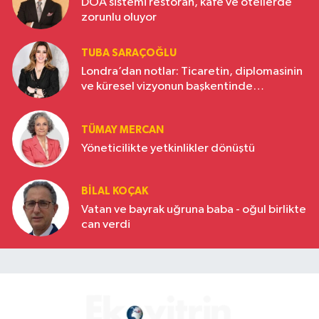
DOA sistemi restoran, kafe ve otellerde
zorunlu oluyor
TUBA SARAÇOĞLU
Londra’dan notlar: Ticaretin, diplomasinin
ve küresel vizyonun başkentinde
Türkiye’nin yükselen gücü
TÜMAY MERCAN
Yöneticilikte yetkinlikler dönüştü
BILAL KOÇAK
Vatan ve bayrak uğruna baba - oğul birlikte
can verdi