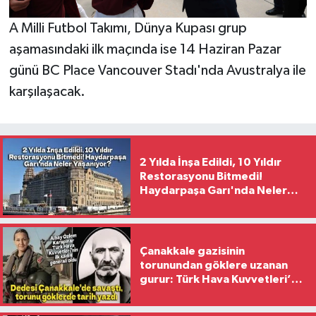
A Milli Futbol Takımı, Dünya Kupası grup
aşamasındaki ilk maçında ise 14 Haziran Pazar
günü BC Place Vancouver Stadı'nda Avustralya ile
karşılaşacak.
2 Yılda İnşa Edildi, 10 Yıldır
Restorasyonu Bitmedi!
Haydarpaşa Garı'nda Neler
Yaşanıyor?
Çanakkale gazisinin
torunundan göklere uzanan
gurur: Türk Hava Kuvvetleri’nin
ilk kadın generali oldu