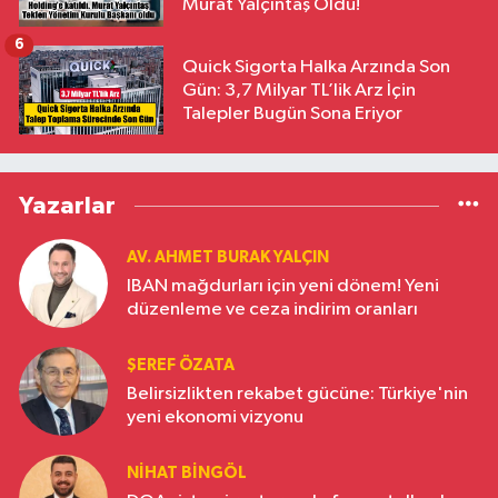
Murat Yalçıntaş Oldu!
6
Quick Sigorta Halka Arzında Son
Gün: 3,7 Milyar TL’lik Arz İçin
Talepler Bugün Sona Eriyor
Yazarlar
AV. AHMET BURAK YALÇIN
IBAN mağdurları için yeni dönem! Yeni
düzenleme ve ceza indirim oranları
ŞEREF ÖZATA
Belirsizlikten rekabet gücüne: Türkiye'nin
yeni ekonomi vizyonu
NIHAT BINGÖL