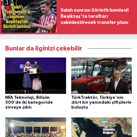
Salah sonrası Sörloth hamlesi!
Beşiktaş'ta taraftarı
sakinleştirecek transfer planı
Bunlar da ilginizi çekebilir
MİA Teknoloji, Bilişim
TürkTraktör, Türkiye'nin
500’de iki kategoride
dört bir yanındaki çiftçilerle
zirveye çıktı
buluştu