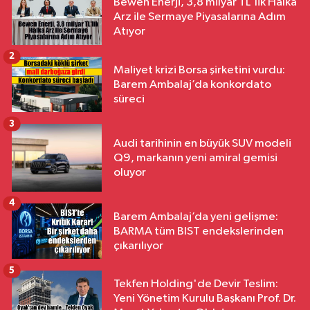
Bewen Enerji, 3,8 milyar TL'lik Halka
Arz ile Sermaye Piyasalarına Adım
Atıyor
2
Maliyet krizi Borsa şirketini vurdu:
Barem Ambalaj’da konkordato
süreci
3
Audi tarihinin en büyük SUV modeli
Q9, markanın yeni amiral gemisi
oluyor
4
Barem Ambalaj’da yeni gelişme:
BARMA tüm BIST endekslerinden
çıkarılıyor
5
Tekfen Holding'de Devir Teslim:
Yeni Yönetim Kurulu Başkanı Prof. Dr.