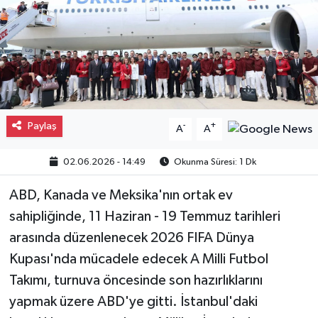
Gayrimenkul
Spor
Eğitim
Paylaş
-
+
A
A
02.06.2026 - 14:49
Okunma Süresi: 1 Dk
ABD, Kanada ve Meksika'nın ortak ev
sahipliğinde, 11 Haziran - 19 Temmuz tarihleri
arasında düzenlenecek 2026 FIFA Dünya
Kupası'nda mücadele edecek A Milli Futbol
Takımı, turnuva öncesinde son hazırlıklarını
yapmak üzere ABD'ye gitti. İstanbul'daki