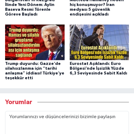
Bulgaristan'ın Razgrad
Mücteba Hamaney neden
İlinde Yeni Dönem: Aylin
hiç konuşmuyor? İran
Baseva Resmi Törenle
medyası 5 güvenlik
Göreve Başladı
endişesini açıkladı
Trump duyurdu: Gazze’de
Eurostat Açıklandı: Euro
silahsızlanma için “tarihi
Bölgesi’nde İşsizlik Yüzde
anlaşma” iddiası! Türkiye’ye
6,3 Seviyesinde Sabit Kaldı
teşekkür etti
Yorumlar