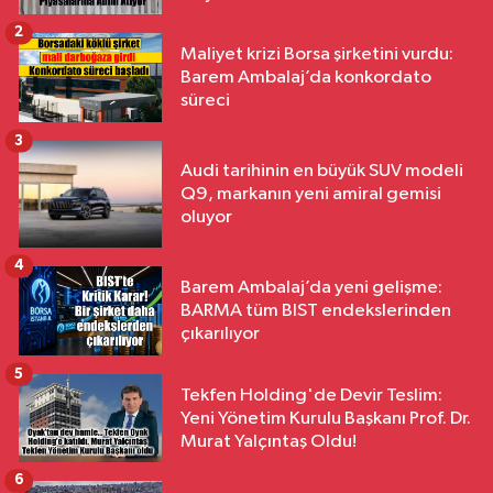
2
Maliyet krizi Borsa şirketini vurdu:
Barem Ambalaj’da konkordato
süreci
3
Audi tarihinin en büyük SUV modeli
Q9, markanın yeni amiral gemisi
oluyor
4
Barem Ambalaj’da yeni gelişme:
BARMA tüm BIST endekslerinden
çıkarılıyor
5
Tekfen Holding'de Devir Teslim:
Yeni Yönetim Kurulu Başkanı Prof. Dr.
Murat Yalçıntaş Oldu!
6