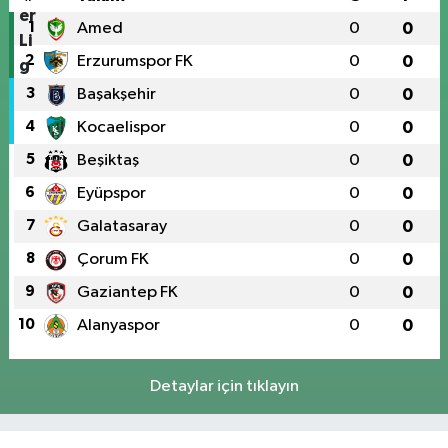
1
Amed
0
0
2
Erzurumspor FK
0
0
3
Başakşehir
0
0
4
Kocaelispor
0
0
5
Beşiktaş
0
0
6
Eyüpspor
0
0
7
Galatasaray
0
0
8
Çorum FK
0
0
9
Gaziantep FK
0
0
10
Alanyaspor
0
0
Detaylar için tıklayın