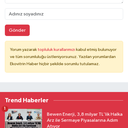
Gönder
Yorum yazarak
topluluk kurallarımızı
kabul etmiş bulunuyor
ve tüm sorumluluğu üstleniyorsunuz. Yazılan yorumlardan
Ekovitrin Haber hiçbir şekilde sorumlu tutulamaz.
Trend Haberler
1
Bewen Enerji, 3,8 milyar TL'lik Halka
Arz ile Sermaye Piyasalarına Adım
Atıyor