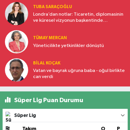
TUBA SARAÇOĞLU
Londra’dan notlar: Ticaretin, diplomasinin
ve küresel vizyonun başkentinde
Türkiye’nin yükselen gücü
TÜMAY MERCAN
Yöneticilikte yetkinlikler dönüştü
BILAL KOÇAK
Vatan ve bayrak uğruna baba - oğul birlikte
can verdi
Süper Lig Puan Durumu
Süper Lig
#
Takım
O
P