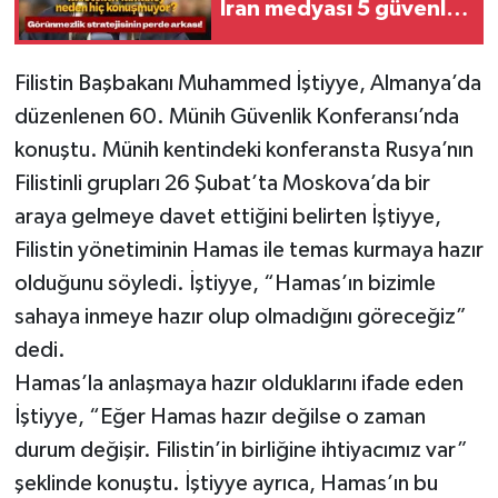
İran medyası 5 güvenlik
endişesini açıkladı
Filistin Başbakanı Muhammed İştiyye, Almanya’da
düzenlenen 60. Münih Güvenlik Konferansı’nda
konuştu. Münih kentindeki konferansta Rusya’nın
Filistinli grupları 26 Şubat’ta Moskova’da bir
araya gelmeye davet ettiğini belirten İştiyye,
Filistin yönetiminin Hamas ile temas kurmaya hazır
olduğunu söyledi. İştiyye, “Hamas’ın bizimle
sahaya inmeye hazır olup olmadığını göreceğiz”
dedi.
Hamas’la anlaşmaya hazır olduklarını ifade eden
İştiyye, “Eğer Hamas hazır değilse o zaman
durum değişir. Filistin’in birliğine ihtiyacımız var”
şeklinde konuştu. İştiyye ayrıca, Hamas’ın bu