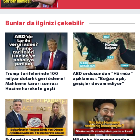
Bunlar da ilginizi çekebilir
Trump tarifelerinde 100
ABD ordusundan "Hürmüz"
milyar dolarlık geri ödeme!
açıklaması: "Boğaz açık,
Mahkeme kararı sonrası
geçişler devam ediyor"
Hazine harekete geçti