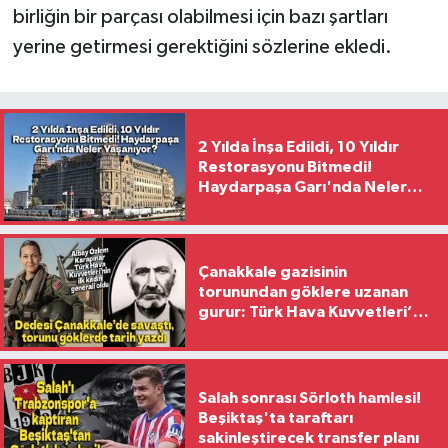
birliğin bir parçası olabilmesi için bazı şartları
yerine getirmesi gerektiğini sözlerine ekledi.
2 Yılda İnşa Edildi, 10 Yıldır
Restorasyonu Bitmedi!
Haydarpaşa Garı'nda Neler
Yaşanıyor?
Çanakkale gazisinin
torunundan göklere uzanan
gurur: Türk Hava Kuvvetleri’nin
ilk kadın generali oldu
Salah sonrası Sörloth hamlesi!
Beşiktaş'ta taraftarı
sakinleştirecek transfer planı