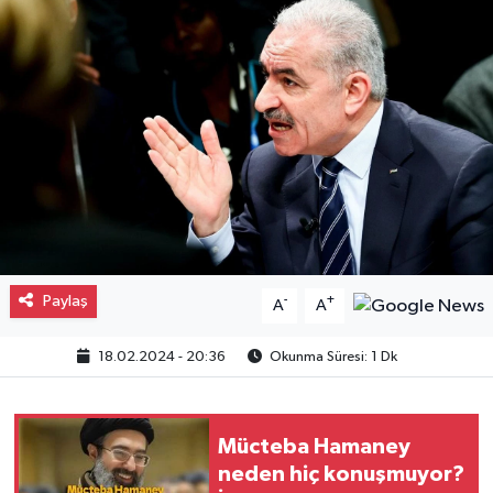
Gayrimenkul
Spor
Eğitim
Paylaş
-
+
A
A
18.02.2024 - 20:36
Okunma Süresi: 1 Dk
Mücteba Hamaney
neden hiç konuşmuyor?