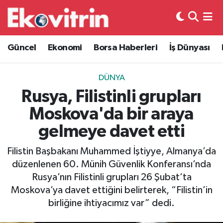
Güncel
Hava Durumu
Güncel
Ekonomi
Borsa Haberleri
İş Dünyası
Ekonomi
Trafik Durumu
DÜNYA
Borsa Haberleri
Süper Lig Puan Durumu ve Fikstür
Rusya, Filistinli grupları
Moskova'da bir araya
İş Dünyası
Tüm Manşetler
gelmeye davet etti
Lojistik
Son Dakika Haberleri
Filistin Başbakanı Muhammed İştiyye, Almanya’da
düzenlenen 60. Münih Güvenlik Konferansı’nda
Otovitrin
Haber Arşivi
Rusya’nın Filistinli grupları 26 Şubat’ta
Moskova’ya davet ettiğini belirterek, “Filistin’in
Asayiş
birliğine ihtiyacımız var” dedi.
Magazin