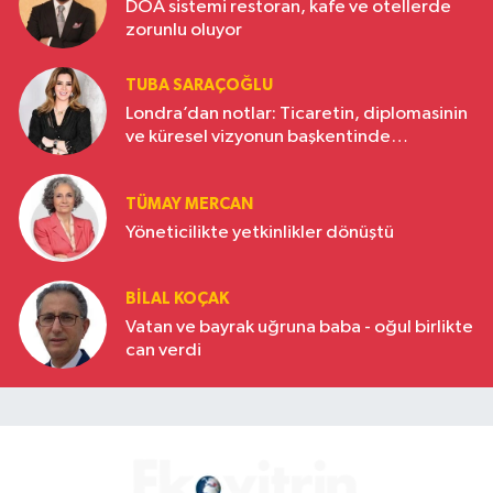
DOA sistemi restoran, kafe ve otellerde
zorunlu oluyor
TUBA SARAÇOĞLU
Londra’dan notlar: Ticaretin, diplomasinin
ve küresel vizyonun başkentinde
Türkiye’nin yükselen gücü
TÜMAY MERCAN
Yöneticilikte yetkinlikler dönüştü
BILAL KOÇAK
Vatan ve bayrak uğruna baba - oğul birlikte
can verdi