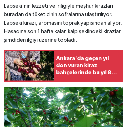
Lapseki'nin lezzeti ve iriliğiyle meşhur kirazları
buradan da tüketicinin sofralarına ulaştırılıyor.
Lapseki kirazı, aromasını toprak yapısından alıyor.
Hasadına son 1 hafta kalan kalp şeklindeki kirazlar
şimdiden ilgiyi üzerine topladı.
Ankara'da geçen yıl
don vuran kiraz
bahçelerinde bu yıl 80
tonluk rekolte
bekleniyor