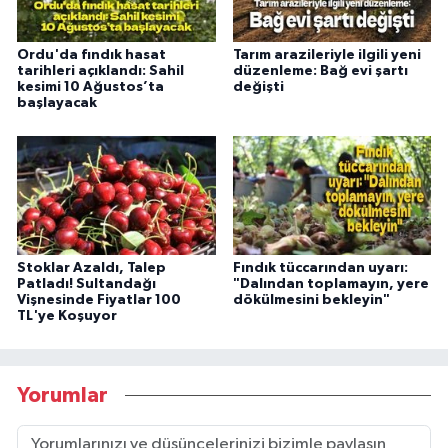
Ordu'da fındık hasat
Tarım arazileriyle ilgili yeni
tarihleri açıklandı: Sahil
düzenleme: Bağ evi şartı
kesimi 10 Ağustos’ta
değişti
başlayacak
Stoklar Azaldı, Talep
Fındık tüccarından uyarı:
Patladı! Sultandağı
"Dalından toplamayın, yere
Vişnesinde Fiyatlar 100
dökülmesini bekleyin"
TL'ye Koşuyor
Yorumlar