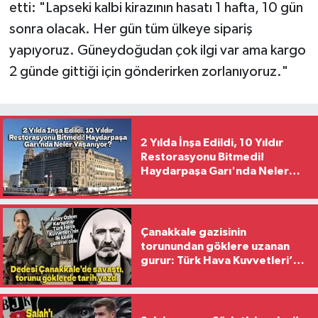
etti: "Lapseki kalbi kirazının hasatı 1 hafta, 10 gün
sonra olacak. Her gün tüm ülkeye sipariş
yapıyoruz. Güneydoğudan çok ilgi var ama kargo
2 günde gittiği için gönderirken zorlanıyoruz."
2 Yılda İnşa Edildi, 10 Yıldır
Restorasyonu Bitmedi!
Haydarpaşa Garı'nda Neler
Yaşanıyor?
Çanakkale gazisinin
torunundan göklere uzanan
gurur: Türk Hava Kuvvetleri’nin
ilk kadın generali oldu