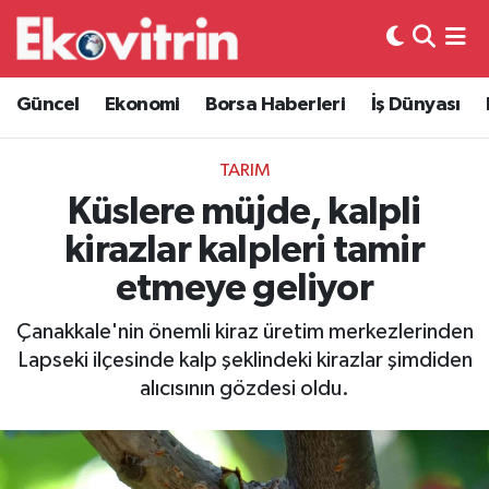
Güncel
Hava Durumu
Güncel
Ekonomi
Borsa Haberleri
İş Dünyası
Ekonomi
Trafik Durumu
TARIM
Borsa Haberleri
Süper Lig Puan Durumu ve Fikstür
Küslere müjde, kalpli
kirazlar kalpleri tamir
İş Dünyası
Tüm Manşetler
etmeye geliyor
Lojistik
Son Dakika Haberleri
Çanakkale'nin önemli kiraz üretim merkezlerinden
Lapseki ilçesinde kalp şeklindeki kirazlar şimdiden
Otovitrin
Haber Arşivi
alıcısının gözdesi oldu.
Asayiş
Magazin