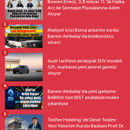
Bewen Enerji, 3,8 milyar TL'lik Halka
Arz ile Sermaye Piyasalarına Adım
Atıyor
2
Maliyet krizi Borsa şirketini vurdu:
Barem Ambalaj’da konkordato
süreci
3
Audi tarihinin en büyük SUV modeli
Q9, markanın yeni amiral gemisi
oluyor
4
Barem Ambalaj’da yeni gelişme:
BARMA tüm BIST endekslerinden
çıkarılıyor
5
Tekfen Holding'de Devir Teslim:
Yeni Yönetim Kurulu Başkanı Prof. Dr.