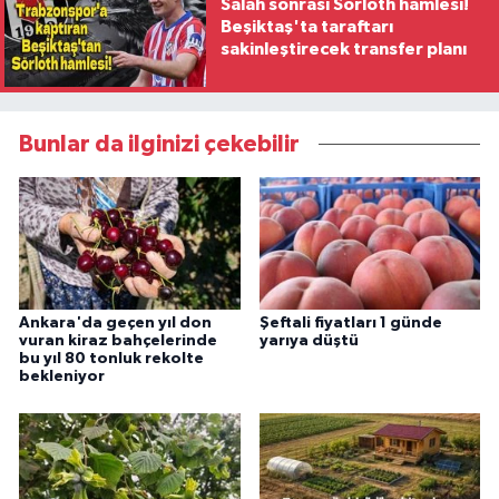
Salah sonrası Sörloth hamlesi!
Beşiktaş'ta taraftarı
sakinleştirecek transfer planı
Bunlar da ilginizi çekebilir
Ankara'da geçen yıl don
Şeftali fiyatları 1 günde
vuran kiraz bahçelerinde
yarıya düştü
bu yıl 80 tonluk rekolte
bekleniyor