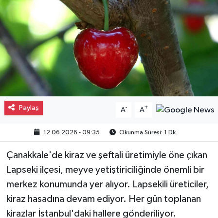
Gayrimenkul
Spor
Eğitim
Paylaş
-
+
A
A
12.06.2026 - 09:35
Okunma Süresi: 1 Dk
Çanakkale'de kiraz ve şeftali üretimiyle öne çıkan
Lapseki ilçesi, meyve yetiştiriciliğinde önemli bir
merkez konumunda yer alıyor. Lapsekili üreticiler,
kiraz hasadına devam ediyor. Her gün toplanan
kirazlar İstanbul'daki hallere gönderiliyor.