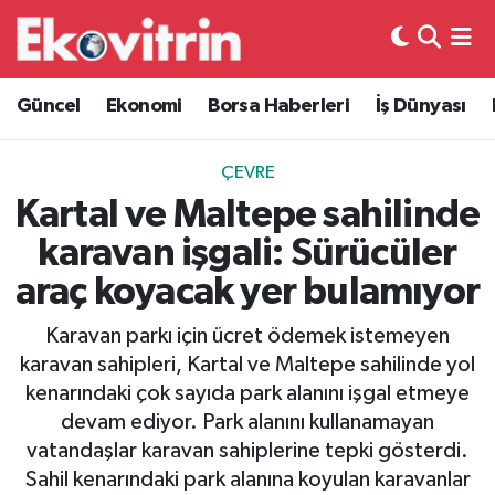
Güncel
Hava Durumu
Güncel
Ekonomi
Borsa Haberleri
İş Dünyası
Ekonomi
Trafik Durumu
ÇEVRE
Borsa Haberleri
Süper Lig Puan Durumu ve Fikstür
Kartal ve Maltepe sahilinde
karavan işgali: Sürücüler
İş Dünyası
Tüm Manşetler
araç koyacak yer bulamıyor
Lojistik
Son Dakika Haberleri
Karavan parkı için ücret ödemek istemeyen
karavan sahipleri, Kartal ve Maltepe sahilinde yol
Otovitrin
Haber Arşivi
kenarındaki çok sayıda park alanını işgal etmeye
devam ediyor. Park alanını kullanamayan
Asayiş
vatandaşlar karavan sahiplerine tepki gösterdi.
Sahil kenarındaki park alanına koyulan karavanlar
Magazin