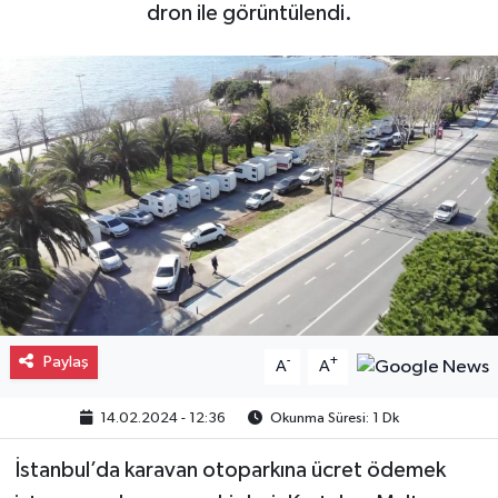
dron ile görüntülendi.
Gayrimenkul
Spor
Eğitim
Paylaş
-
+
A
A
14.02.2024 - 12:36
Okunma Süresi: 1 Dk
İstanbul’da karavan otoparkına ücret ödemek