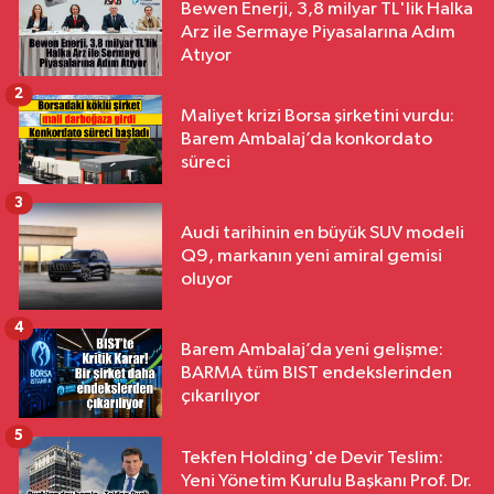
Bewen Enerji, 3,8 milyar TL'lik Halka
Arz ile Sermaye Piyasalarına Adım
Atıyor
2
Maliyet krizi Borsa şirketini vurdu:
Barem Ambalaj’da konkordato
süreci
3
Audi tarihinin en büyük SUV modeli
Q9, markanın yeni amiral gemisi
oluyor
4
Barem Ambalaj’da yeni gelişme:
BARMA tüm BIST endekslerinden
çıkarılıyor
5
Tekfen Holding'de Devir Teslim:
Yeni Yönetim Kurulu Başkanı Prof. Dr.