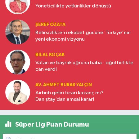
Yöneticilikte yetkinlikler dönüştü
ŞEREF ÖZATA
Belirsizlikten rekabet gücüne: Türkiye'nin
yeni ekonomi vizyonu
BILAL KOÇAK
Vatan ve bayrak uğruna baba - oğul birlikte
can verdi
AV. AHMET BURAK YALÇIN
Airbnb geliri ticari kazanç mı?
Danıştay’dan emsal karar!
Süper Lig Puan Durumu