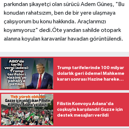
parkından şikayetçi olan sürücü Adem Güneş, "Bu
konudan rahatsızım, ben de bir yere ulaşmaya
çalışıyorum bu konu hakkında. Araçlarımızı
koyamıyoruz" dedi.Öte yandan sahilde otopark
alanına koyulan karavanlar havadan görüntülendi.
Trump tarifelerinde 100 milyar
dolarlık geri ödeme! Mahkeme
kararı sonrası Hazine harekete
geçti
Filistin Konvoyu Adana'da
coşkuyla karşılandı! Gazze için
destek mesajları verildi