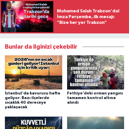
Mohamed Salah Trabzon'da!
İmza Perşembe, ilk mesajı:
"Bize her yer Trabzon"
Bunlar da ilginizi çekebilir
İstanbul'da kavurucu hafta
Fethiye’deki orman yangını
geliyor: Bazı ilçelerde
tamamen kontrol altına
sıcaklık 40 dereceye
alındı
yaklaşacak