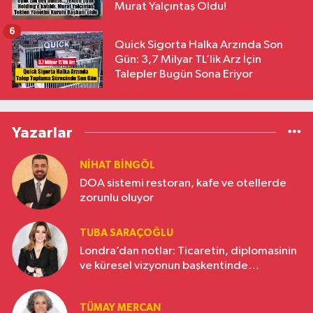
Murat Yalçıntaş Oldu!
6
Quick Sigorta Halka Arzında Son
Gün: 3,7 Milyar TL’lik Arz İçin
Talepler Bugün Sona Eriyor
Yazarlar
NIHAT BINGÖL
DOA sistemi restoran, kafe ve otellerde
zorunlu oluyor
TUBA SARAÇOĞLU
Londra’dan notlar: Ticaretin, diplomasinin
ve küresel vizyonun başkentinde
Türkiye’nin yükselen gücü
TÜMAY MERCAN