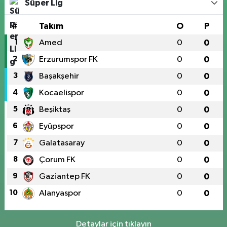
Süper Lig
#
Takım
O
P
1
Amed
0
0
2
Erzurumspor FK
0
0
3
Başakşehir
0
0
4
Kocaelispor
0
0
5
Beşiktaş
0
0
6
Eyüpspor
0
0
7
Galatasaray
0
0
8
Çorum FK
0
0
9
Gaziantep FK
0
0
10
Alanyaspor
0
0
Detaylar için tıklayın