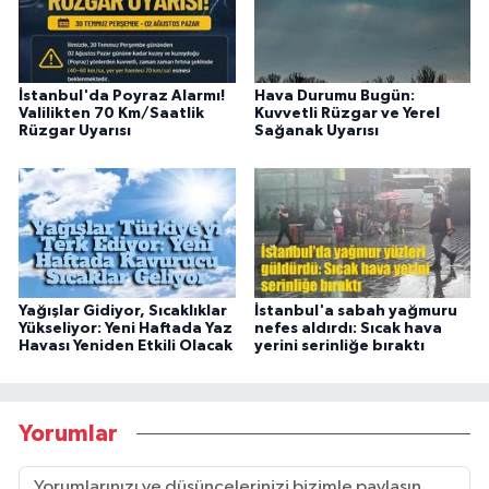
İstanbul'da Poyraz Alarmı!
Hava Durumu Bugün:
Valilikten 70 Km/Saatlik
Kuvvetli Rüzgar ve Yerel
Rüzgar Uyarısı
Sağanak Uyarısı
Yağışlar Gidiyor, Sıcaklıklar
İstanbul'a sabah yağmuru
Yükseliyor: Yeni Haftada Yaz
nefes aldırdı: Sıcak hava
Havası Yeniden Etkili Olacak
yerini serinliğe bıraktı
Yorumlar