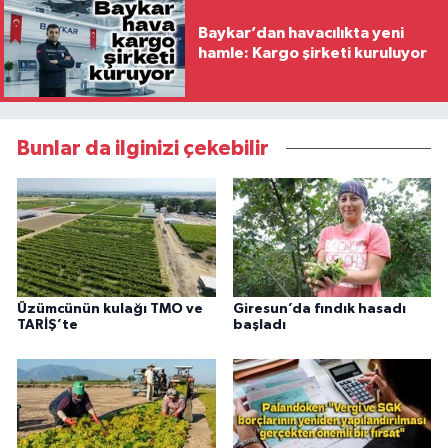
Baykar’dan havacılıkta yeni
hamle: Kargo şirketi kuruluyor
Bunlar da ilginizi çekebilir
Üzümcünün kulağı TMO ve
Giresun’da fındık hasadı
TARİŞ’te
başladı