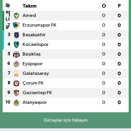
#
Takım
O
P
1
Amed
0
0
2
Erzurumspor FK
0
0
3
Başakşehir
0
0
4
Kocaelispor
0
0
5
Beşiktaş
0
0
6
Eyüpspor
0
0
7
Galatasaray
0
0
8
Çorum FK
0
0
9
Gaziantep FK
0
0
10
Alanyaspor
0
0
Detaylar için tıklayın