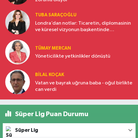
TUBA SARAÇOĞLU
Londra’dan notlar: Ticaretin, diplomasinin
ve küresel vizyonun başkentinde
Türkiye’nin yükselen gücü
TÜMAY MERCAN
Yöneticilikte yetkinlikler dönüştü
BILAL KOÇAK
Vatan ve bayrak uğruna baba - oğul birlikte
can verdi
Süper Lig Puan Durumu
Süper Lig