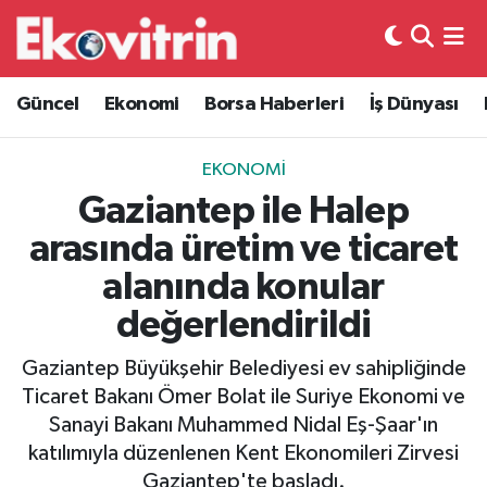
Güncel
Hava Durumu
Güncel
Ekonomi
Borsa Haberleri
İş Dünyası
Ekonomi
Trafik Durumu
EKONOMI
Borsa Haberleri
Süper Lig Puan Durumu ve Fikstür
Gaziantep ile Halep
arasında üretim ve ticaret
İş Dünyası
Tüm Manşetler
alanında konular
Lojistik
Son Dakika Haberleri
değerlendirildi
Otovitrin
Haber Arşivi
Gaziantep Büyükşehir Belediyesi ev sahipliğinde
Ticaret Bakanı Ömer Bolat ile Suriye Ekonomi ve
Asayiş
Sanayi Bakanı Muhammed Nidal Eş-Şaar'ın
katılımıyla düzenlenen Kent Ekonomileri Zirvesi
Magazin
Gaziantep'te başladı.