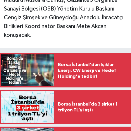
Müdürü Mustafa Gümüş, Gaziantep Organize
Sanayi Bölgesi (OSB) Yönetim Kurulu Başkanı
Cengiz Şimşek ve Güneydoğu Anadolu İhracatçı
Birlikleri Koordinatör Başkanı Mete Akcan
konuşacak.
Borsa İstanbul'dan Işıklar
Enerji, CW Enerji ve Hedef
Holding'e tedbir!
Borsa İstanbul’da 3 şirket 1
trilyon TL’yi aştı