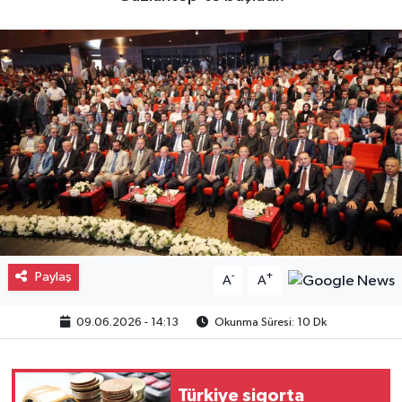
Gayrimenkul
Spor
Eğitim
Paylaş
-
+
A
A
09.06.2026 - 14:13
Okunma Süresi: 10 Dk
Türkiye sigorta