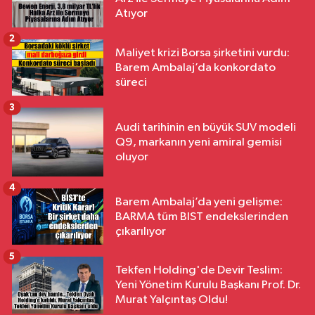
Atıyor
2
Maliyet krizi Borsa şirketini vurdu:
Barem Ambalaj’da konkordato
süreci
3
Audi tarihinin en büyük SUV modeli
Q9, markanın yeni amiral gemisi
oluyor
4
Barem Ambalaj’da yeni gelişme:
BARMA tüm BIST endekslerinden
çıkarılıyor
5
Tekfen Holding'de Devir Teslim:
Yeni Yönetim Kurulu Başkanı Prof. Dr.
Murat Yalçıntaş Oldu!