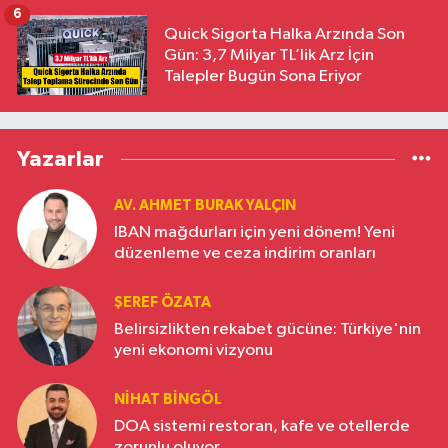
6
Quick Sigorta Halka Arzında Son
Gün: 3,7 Milyar TL’lik Arz İçin
Talepler Bugün Sona Eriyor
Yazarlar
AV. AHMET BURAK YALÇIN
IBAN mağdurları için yeni dönem! Yeni
düzenleme ve ceza indirim oranları
ŞEREF ÖZATA
Belirsizlikten rekabet gücüne: Türkiye'nin
yeni ekonomi vizyonu
NIHAT BINGÖL
DOA sistemi restoran, kafe ve otellerde
zorunlu oluyor