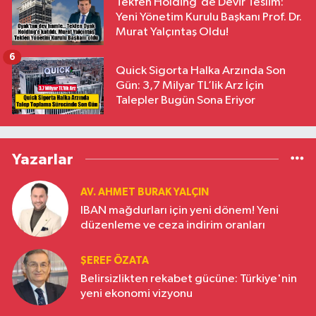
Tekfen Holding'de Devir Teslim:
Yeni Yönetim Kurulu Başkanı Prof. Dr.
Murat Yalçıntaş Oldu!
6
Quick Sigorta Halka Arzında Son
Gün: 3,7 Milyar TL’lik Arz İçin
Talepler Bugün Sona Eriyor
Yazarlar
AV. AHMET BURAK YALÇIN
IBAN mağdurları için yeni dönem! Yeni
düzenleme ve ceza indirim oranları
ŞEREF ÖZATA
Belirsizlikten rekabet gücüne: Türkiye'nin
yeni ekonomi vizyonu