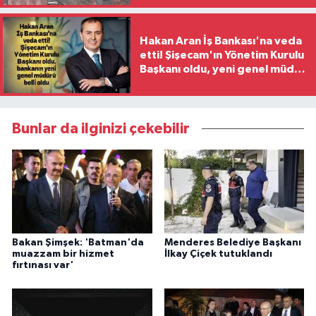
Hakan Aran İş Bankası'na veda
etti! Şişecam'ın Yönetim Kurulu
Başkanı oldu, yeni genel müdür
belli oldu
Bunlar da ilginizi çekebilir
Bakan Şimşek: 'Batman'da
Menderes Belediye Başkanı
muazzam bir hizmet
İlkay Çiçek tutuklandı
fırtınası var'