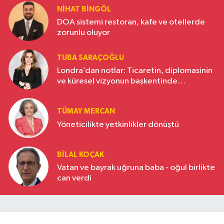
NIHAT BINGÖL
DOA sistemi restoran, kafe ve otellerde
zorunlu oluyor
TUBA SARAÇOĞLU
Londra’dan notlar: Ticaretin, diplomasinin
ve küresel vizyonun başkentinde
Türkiye’nin yükselen gücü
TÜMAY MERCAN
Yöneticilikte yetkinlikler dönüştü
BILAL KOÇAK
Vatan ve bayrak uğruna baba - oğul birlikte
can verdi