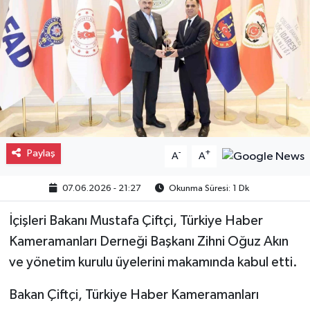
Gayrimenkul
Spor
Eğitim
Paylaş
-
+
A
A
07.06.2026 - 21:27
Okunma Süresi: 1 Dk
İçişleri Bakanı Mustafa Çiftçi, Türkiye Haber
Kameramanları Derneği Başkanı Zihni Oğuz Akın
ve yönetim kurulu üyelerini makamında kabul etti.
Bakan Çiftçi, Türkiye Haber Kameramanları