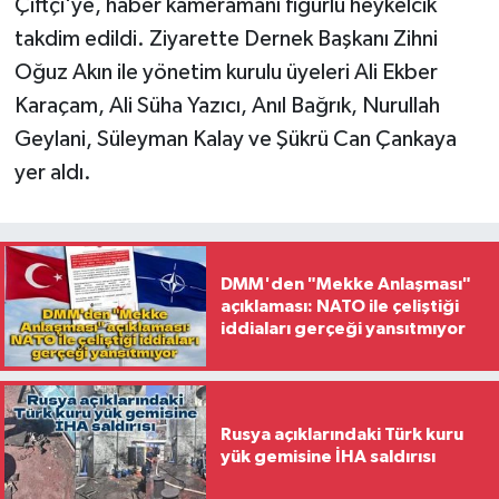
Çiftçi'ye, haber kameramanı figürlü heykelcik
takdim edildi. Ziyarette Dernek Başkanı Zihni
Oğuz Akın ile yönetim kurulu üyeleri Ali Ekber
Karaçam, Ali Süha Yazıcı, Anıl Bağrık, Nurullah
Geylani, Süleyman Kalay ve Şükrü Can Çankaya
yer aldı.
DMM'den "Mekke Anlaşması"
açıklaması: NATO ile çeliştiği
iddiaları gerçeği yansıtmıyor
Rusya açıklarındaki Türk kuru
yük gemisine İHA saldırısı