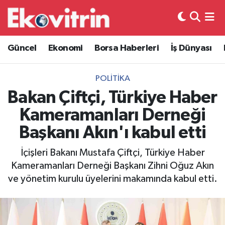
Güncel
Hava Durumu
Güncel
Ekonomi
Borsa Haberleri
İş Dünyası
Ekonomi
Trafik Durumu
POLITIKA
Borsa Haberleri
Süper Lig Puan Durumu ve Fikstür
Bakan Çiftçi, Türkiye Haber
Kameramanları Derneği
İş Dünyası
Tüm Manşetler
Başkanı Akın'ı kabul etti
Lojistik
Son Dakika Haberleri
İçişleri Bakanı Mustafa Çiftçi, Türkiye Haber
Kameramanları Derneği Başkanı Zihni Oğuz Akın
Otovitrin
Haber Arşivi
ve yönetim kurulu üyelerini makamında kabul etti.
Asayiş
Magazin