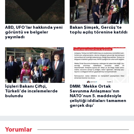
ABD, UFO'lar hakkında yeni
Bakan Şimşek, Gercüş'te
görüntü ve belgeler
toplu açılış törenine katıldı
yayınladı
İçişleri Bakanı Çiftçi,
DMM: 'Mekke Ortak
Türkeli'de incelemelerde
Savunma Anlaşması'nın
bulundu
NATO'nun 5. maddesiyle
çeliştiği iddiaları tamamen
gerçek dışı'
Yorumlar