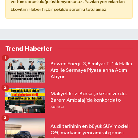
ve tüm sorumluluğu üstleniyorsunuz. Yazılan yorumlardan
Ekovitrin Haber hiçbir şekilde sorumlu tutulamaz.
Trend Haberler
1
Bewen Enerji, 3,8 milyar TL'lik Halka
Arz ile Sermaye Piyasalarına Adım
Atıyor
2
Maliyet krizi Borsa şirketini vurdu:
Barem Ambalaj’da konkordato
süreci
3
Audi tarihinin en büyük SUV modeli
Q9, markanın yeni amiral gemisi