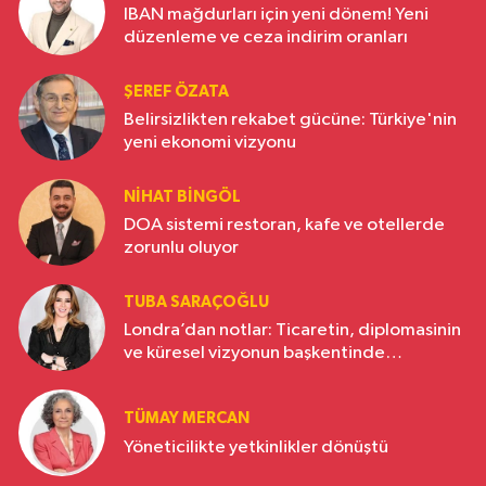
IBAN mağdurları için yeni dönem! Yeni
düzenleme ve ceza indirim oranları
ŞEREF ÖZATA
Belirsizlikten rekabet gücüne: Türkiye'nin
yeni ekonomi vizyonu
NIHAT BINGÖL
DOA sistemi restoran, kafe ve otellerde
zorunlu oluyor
TUBA SARAÇOĞLU
Londra’dan notlar: Ticaretin, diplomasinin
ve küresel vizyonun başkentinde
Türkiye’nin yükselen gücü
TÜMAY MERCAN
Yöneticilikte yetkinlikler dönüştü