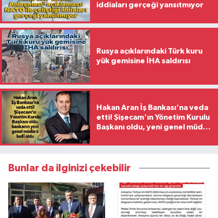
iddiaları gerçeği yansıtmıyor
Rusya açıklarındaki Türk kuru
yük gemisine İHA saldırısı
Hakan Aran İş Bankası'na veda
etti! Şişecam'ın Yönetim Kurulu
Başkanı oldu, yeni genel müdür
belli oldu
Bunlar da ilginizi çekebilir