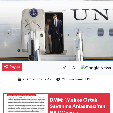
Gayrimenkul
Spor
Eğitim
Paylaş
-
+
A
A
23.06.2026 - 19:47
Okunma Süresi: 1 Dk
DMM: 'Mekke Ortak
Savunma Anlaşması'nın
NATO'nun 5.