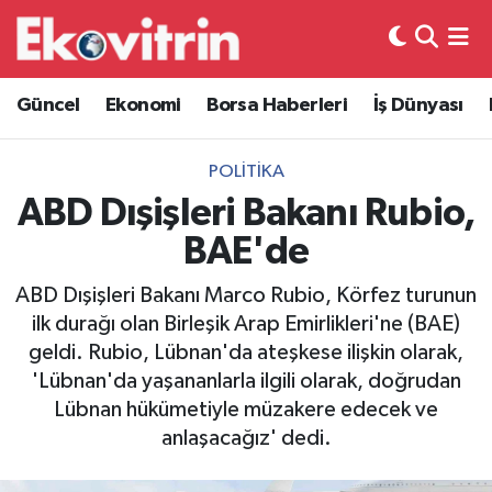
Güncel
Hava Durumu
Güncel
Ekonomi
Borsa Haberleri
İş Dünyası
Ekonomi
Trafik Durumu
POLITIKA
Borsa Haberleri
Süper Lig Puan Durumu ve Fikstür
ABD Dışişleri Bakanı Rubio,
BAE'de
İş Dünyası
Tüm Manşetler
ABD Dışişleri Bakanı Marco Rubio, Körfez turunun
Lojistik
Son Dakika Haberleri
ilk durağı olan Birleşik Arap Emirlikleri'ne (BAE)
geldi. Rubio, Lübnan'da ateşkese ilişkin olarak,
Otovitrin
Haber Arşivi
'Lübnan'da yaşananlarla ilgili olarak, doğrudan
Lübnan hükümetiyle müzakere edecek ve
Asayiş
anlaşacağız' dedi.
Magazin