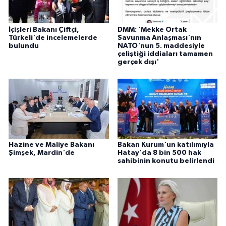
İçişleri Bakanı Çiftçi,
DMM: 'Mekke Ortak
Türkeli'de incelemelerde
Savunma Anlaşması'nın
bulundu
NATO'nun 5. maddesiyle
çeliştiği iddiaları tamamen
gerçek dışı'
Hazine ve Maliye Bakanı
Bakan Kurum'un katılımıyla
Şimşek, Mardin'de
Hatay'da 8 bin 500 hak
sahibinin konutu belirlendi