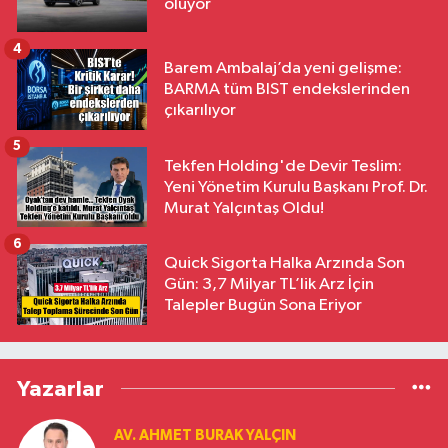
oluyor
4
Barem Ambalaj’da yeni gelişme:
BARMA tüm BIST endekslerinden
çıkarılıyor
5
Tekfen Holding'de Devir Teslim:
Yeni Yönetim Kurulu Başkanı Prof. Dr.
Murat Yalçıntaş Oldu!
6
Quick Sigorta Halka Arzında Son
Gün: 3,7 Milyar TL’lik Arz İçin
Talepler Bugün Sona Eriyor
Yazarlar
AV. AHMET BURAK YALÇIN