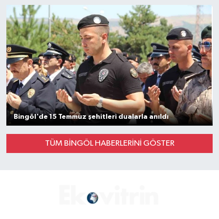
Gayrimenkul
Spor
Eğitim
Bingöl'de 15 Temmuz şehitleri dualarla anıldı
TÜM BİNGÖL HABERLERINI GÖSTER