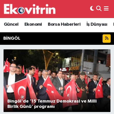
Güncel
Hava Durumu
Güncel
Ekonomi
Borsa Haberleri
İş Dünyası
Ekonomi
Trafik Durumu
BİNGÖL
Borsa Haberleri
Süper Lig Puan Durumu ve Fikstür
İş Dünyası
Tüm Manşetler
Lojistik
Son Dakika Haberleri
Otovitrin
Haber Arşivi
Asayiş
Bingöl'de '15 Temmuz Demokrasi ve Milli
Birlik Günü' programı
Magazin