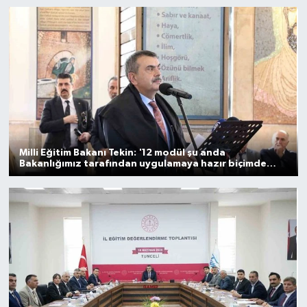
Gayrimenkul
Spor
Eğitim
Milli Eğitim Bakanı Tekin: '12 modül şu anda
Bakanlığımız tarafından uygulamaya hazır biçimde
duruyor'