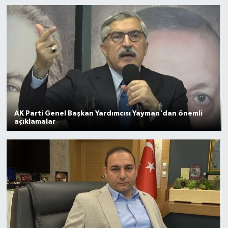
Gayrimenkul
Spor
Eğitim
AK Parti Genel Başkan Yardımcısı Yayman'dan önemli
açıklamalar