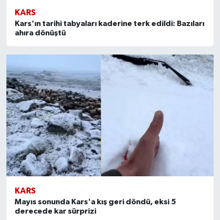
KARS
Kars'ın tarihi tabyaları kaderine terk edildi: Bazıları
ahıra dönüştü
KARS
Mayıs sonunda Kars'a kış geri döndü, eksi 5
derecede kar sürprizi