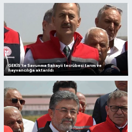
Gayrimenkul
Spor
Eğitim
GEKİS'te Savunma Sanayii tecrübesi tarım ve
hayvancılığa aktarıldı