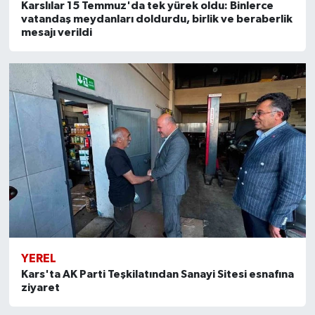
Karslılar 15 Temmuz'da tek yürek oldu: Binlerce
vatandaş meydanları doldurdu, birlik ve beraberlik
mesajı verildi
YEREL
Kars'ta AK Parti Teşkilatından Sanayi Sitesi esnafına
ziyaret