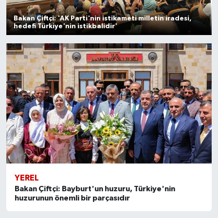
Bakan Çiftçi: 'AK Parti'nin istikameti milletin iradesi,
hedefi Türkiye'nin istikbalidir'
YEREL
Bakan Çiftçi: Bayburt'un huzuru, Türkiye'nin
huzurunun önemli bir parçasıdır