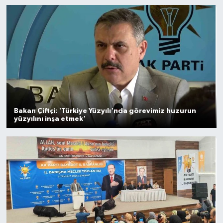
Gayrimenkul
Spor
Eğitim
Bakan Çiftçi: 'Türkiye Yüzyılı'nda görevimiz huzurun
yüzyılını inşa etmek'