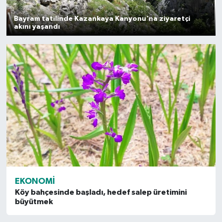
Bayram tatilinde Kazankaya Kanyonu'na ziyaretçi
akını yaşandı
EKONOMI
Köy bahçesinde başladı, hedef salep üretimini
büyütmek