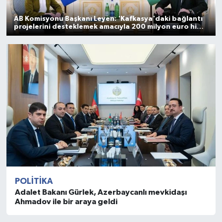
AB Komisyonu Başkanı Leyen: 'Kafkasya'daki bağlantı
projelerini desteklemek amacıyla 200 milyon euro hibe
sağlayacağız'
POLITIKA
Adalet Bakanı Gürlek, Azerbaycanlı mevkidaşı
Ahmadov ile bir araya geldi