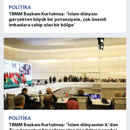
POLITIKA
TBMM Başkanı Kurtulmuş: 'İslam dünyası
gerçekten büyük bir potansiyele, çok önemli
imkanlara sahip olan bir bölge'
POLITIKA
TBMM Başkanı Kurtulmuş: 'İslam dünyasının A'dan