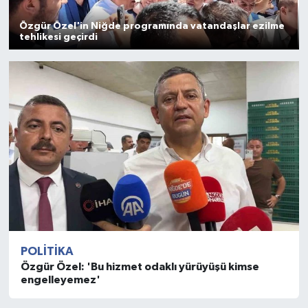
Özgür Özel'in Niğde programında vatandaşlar ezilme
tehlikesi geçirdi
POLITIKA
Özgür Özel: 'Bu hizmet odaklı yürüyüşü kimse
engelleyemez'