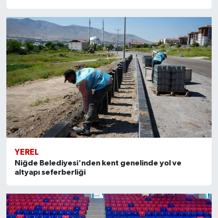
YEREL
Niğde Belediyesi'nden kent genelinde yol ve
altyapı seferberliği