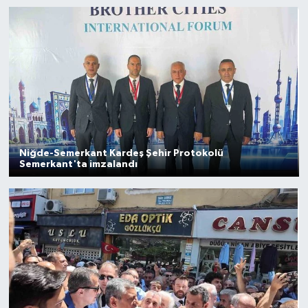
Gayrimenkul
Spor
Eğitim
Niğde-Semerkant Kardeş Şehir Protokolü
Semerkant'ta imzalandı