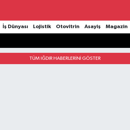
İş Dünyası
Lojistik
Otovitrin
Asayiş
Magazin
TÜM IĞDIR HABERLERINI GÖSTER