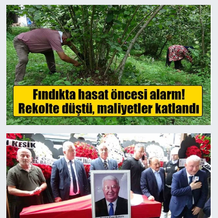
Gayrimenkul
Spor
Eğitim