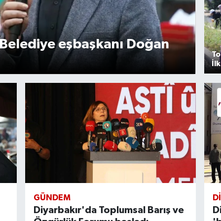
 Belediye eşbaşkanı Doğan
To
İl
GÜNDEM
D
Diyarbakır'da Toplumsal Barış ve
D