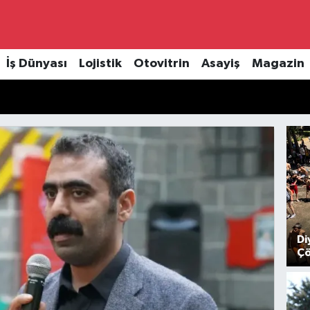
İş Dünyası
Lojistik
Otovitrin
Asayiş
Magazin
Di
Çö