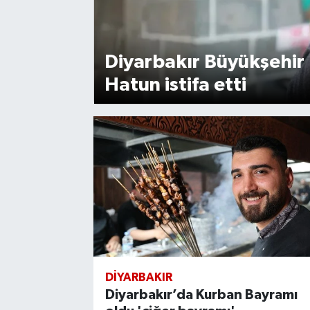
Gayrimenkul
Diyarbakır Büyükşehir
Spor
Hatun istifa etti
Eğitim
DİYARBAKIR
Diyarbakır’da Kurban Bayramı