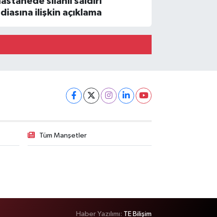
hastanede silahlı saldırı'
ddiasına ilişkin açıklama
Tüm Manşetler
Haber Yazılımı:
TE Bilişim