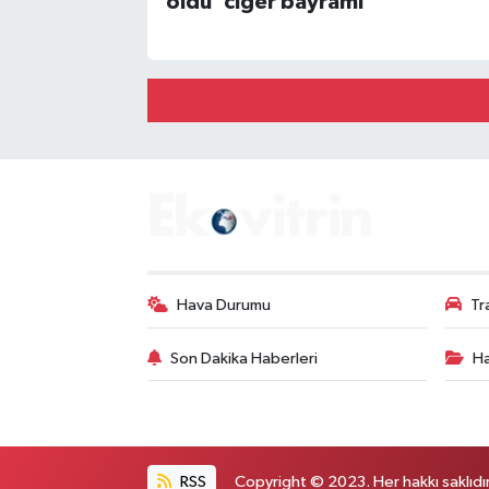
oldu 'ciğer bayramı'
Hava Durumu
Tr
Son Dakika Haberleri
Ha
RSS
Copyright © 2023. Her hakkı saklıdır