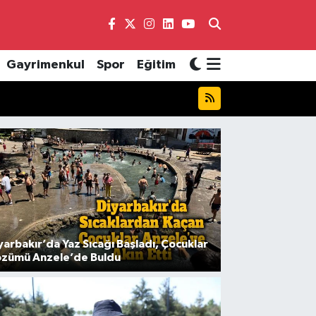
Gayrimenkul
Spor
Eğitim
yarbakır’da Yaz Sıcağı Başladı, Çocuklar
zümü Anzele’de Buldu