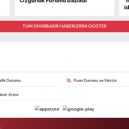
Özgürlük Forumu başladı
'
i
TÜM DİYARBAKIR HABERLERINI GÖSTER
afik Durumu
Puan Durumu ve Fikstür
ber Arşivi
.