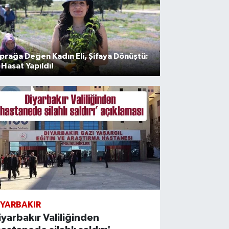
prağa Değen Kadın Eli, Şifaya Dönüştü:
k Hasat Yapıldı!
İYARBAKIR
iyarbakır Valiliğinden