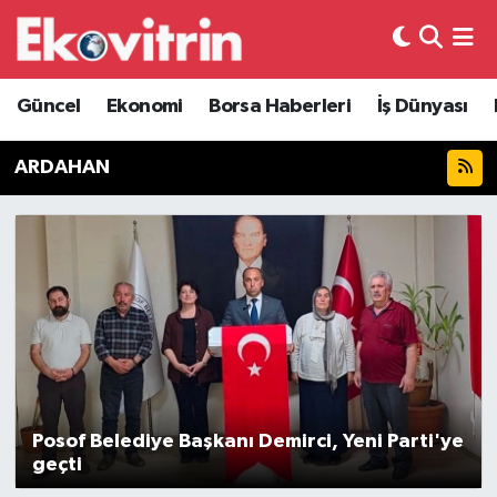
Güncel
Hava Durumu
Güncel
Ekonomi
Borsa Haberleri
İş Dünyası
Ekonomi
Trafik Durumu
ARDAHAN
Borsa Haberleri
Süper Lig Puan Durumu ve Fikstür
İş Dünyası
Tüm Manşetler
Lojistik
Son Dakika Haberleri
Otovitrin
Haber Arşivi
Asayiş
Posof Belediye Başkanı Demirci, Yeni Parti'ye
geçti
Magazin