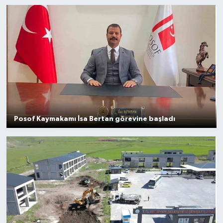
Gayrimenkul
Spor
Eğitim
Posof Kaymakamı İsa Bertan görevine başladı